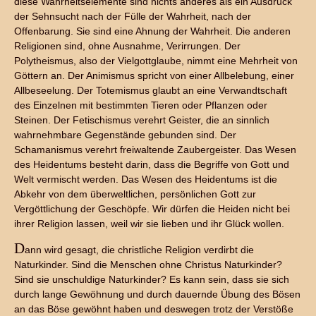
diese Wahrheitselemente sind nichts anderes als ein Ausdruck
der Sehnsucht nach der Fülle der Wahrheit, nach der
Offenbarung. Sie sind eine Ahnung der Wahrheit. Die anderen
Religionen sind, ohne Ausnahme, Verirrungen. Der
Polytheismus, also der Vielgottglaube, nimmt eine Mehrheit von
Göttern an. Der Animismus spricht von einer Allbelebung, einer
Allbeseelung. Der Totemismus glaubt an eine Verwandtschaft
des Einzelnen mit bestimmten Tieren oder Pflanzen oder
Steinen. Der Fetischismus verehrt Geister, die an sinnlich
wahrnehmbare Gegenstände gebunden sind. Der
Schamanismus verehrt freiwaltende Zaubergeister. Das Wesen
des Heidentums besteht darin, dass die Begriffe von Gott und
Welt vermischt werden. Das Wesen des Heidentums ist die
Abkehr von dem überweltlichen, persönlichen Gott zur
Vergöttlichung der Geschöpfe. Wir dürfen die Heiden nicht bei
ihrer Religion lassen, weil wir sie lieben und ihr Glück wollen.
D
ann wird gesagt, die christliche Religion verdirbt die
Naturkinder. Sind die Menschen ohne Christus Naturkinder?
Sind sie unschuldige Naturkinder? Es kann sein, dass sie sich
durch lange Gewöhnung und durch dauernde Übung des Bösen
an das Böse gewöhnt haben und deswegen trotz der Verstöße