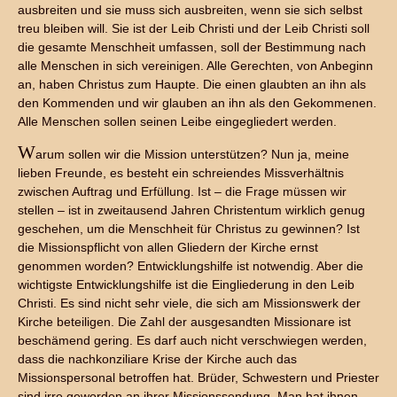
ausbreiten und sie muss sich ausbreiten, wenn sie sich selbst
treu bleiben will. Sie ist der Leib Christi und der Leib Christi soll
die gesamte Menschheit umfassen, soll der Bestimmung nach
alle Menschen in sich vereinigen. Alle Gerechten, von Anbeginn
an, haben Christus zum Haupte. Die einen glaubten an ihn als
den Kommenden und wir glauben an ihn als den Gekommenen.
Alle Menschen sollen seinen Leibe eingegliedert werden.
W
arum sollen wir die Mission unterstützen? Nun ja, meine
lieben Freunde, es besteht ein schreiendes Missverhältnis
zwischen Auftrag und Erfüllung. Ist – die Frage müssen wir
stellen – ist in zweitausend Jahren Christentum wirklich genug
geschehen, um die Menschheit für Christus zu gewinnen? Ist
die Missionspflicht von allen Gliedern der Kirche ernst
genommen worden? Entwicklungshilfe ist notwendig. Aber die
wichtigste Entwicklungshilfe ist die Eingliederung in den Leib
Christi. Es sind nicht sehr viele, die sich am Missionswerk der
Kirche beteiligen. Die Zahl der ausgesandten Missionare ist
beschämend gering. Es darf auch nicht verschwiegen werden,
dass die nachkonziliare Krise der Kirche auch das
Missionspersonal betroffen hat. Brüder, Schwestern und Priester
sind irre geworden an ihrer Missionssendung. Man hat ihnen