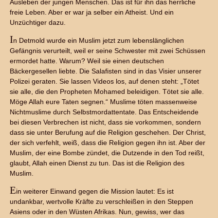
Ausleben der jungen Menschen. Das ist für ihn das herrliche
freie Leben. Aber er war ja selber ein Atheist. Und ein
Unzüchtiger dazu.
I
n Detmold wurde ein Muslim jetzt zum lebenslänglichen
Gefängnis verurteilt, weil er seine Schwester mit zwei Schüssen
ermordet hatte. Warum? Weil sie einen deutschen
Bäckergesellen liebte. Die Salafisten sind in das Visier unserer
Polizei geraten. Sie lassen Videos los, auf denen steht: „Tötet
sie alle, die den Propheten Mohamed beleidigen. Tötet sie alle.
Möge Allah eure Taten segnen.“ Muslime töten massenweise
Nichtmuslime durch Selbstmordattentate. Das Entscheidende
bei diesen Verbrechen ist nicht, dass sie vorkommen, sondern
dass sie unter Berufung auf die Religion geschehen. Der Christ,
der sich verfehlt, weiß, dass die Religion gegen ihn ist. Aber der
Muslim, der eine Bombe zündet, die Dutzende in den Tod reißt,
glaubt, Allah einen Dienst zu tun. Das ist die Religion des
Muslim.
E
in weiterer Einwand gegen die Mission lautet: Es ist
undankbar, wertvolle Kräfte zu verschleißen in den Steppen
Asiens oder in den Wüsten Afrikas. Nun, gewiss, wer das