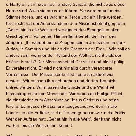
erklärte er, „Ich habe noch andere Schafe, die nicht aus dieser
Herde sind. Auch sie muss ich führen. Sie werden auf meine
Stimme hören, und es wird eine Herde und ein Hirte werden.“
Erst recht hat der Auferstandene den Missionsbefehl gegeben:
„Gehet hin in alle Welt und verkündet das Evangelium allen
Geschöpfen.“ Vor seiner Himmelfahrt befahl der Herr den
Jüngern: „Ihr werdet meine Zeugen sein in Jerusalem, in ganz
Judäa, in Samaria und bis an die Grenzen der Erde.“ Wie soll es
anders sein, wenn er der Heiland der Welt ist, nicht bloß der
Erlöser Israels? Der Missionsbefehl Christi ist und bleibt gültig.
Er veraltet nicht. Er wird nicht hinfällig durch veränderte
Verhältnisse. Der Missionsbefehl ist heute so aktuell wie
gestern. Wir müssen ihm gehorchen und dürfen ihm nicht
untreu werden. Wir müssen die Gnade und die Wahrheit
hinaustragen zu den Menschen. Wir haben die heilige Pflicht,
sie einzuladen zum Anschluss an Jesus Christus und seine
Kirche. Es müssen Missionare ausgesandt werden, in alle
Länder, in alle Erdteile, in die Tropen genauso wie in die Arktis.
Wer den Auftrag hat: „Gehet hin in alle Welt“, der kann nicht
warten, bis die Welt zu ihm kommt.