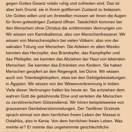
gegen Gottes Gesetz relativ ruhig und zufrieden sind. Das ist
aber kein Grund, sie in ihrem gottfernen Zustand zu belassen.
Um Gottes willen und um ihretwillen müssen wir ihnen die Augen
für ihren gottwidrigen Zustand öffnen. Tatsächlich kommen bei
den Menschen ohne Christus die schlimmsten Verirrungen vor.
Wir wissen von Kannibalismus, also von Menschenfresserei. Wir
wissen von Menschenopfern bei vielen Völkern, also von der
sakralen Tötung von Menschen. Die Azteken im alten Mexiko
kannten das Herzopfer, das Brandopfer, das Kampfopfer und
das Pfeilopfer, sie kannten das Abziehen der Haut von lebenden
Menschen. Sie kannten das Ertränken von Kindern. Sie haben
Menschen geopfert an den Regengott, bei Dürre. Wir wissen
auch von Totenbegleitopfern, etwa bei den Gefolgebestattungen
in Ägypten. Wir wissen von der Witwenverbrennung in Indien.
Viele dieser Verirrungen halten bis heute an. Sie entziehen dem
wahren Gott die gebührende Ehre und verleiten die Menschen
zu zerstörerischem Götzendienst. Wir hören beispielsweise von
grausamen Genitalverstümmelungen. Der Tierfilmer Grzimek
sprach einmal von dem herrlichen freien Leben der Massai in
Ostafrika, also in Kenia. Von dem herrlichen freien Leben. Was
meinte er? Er meinte das ungehemmte geschlechtliche