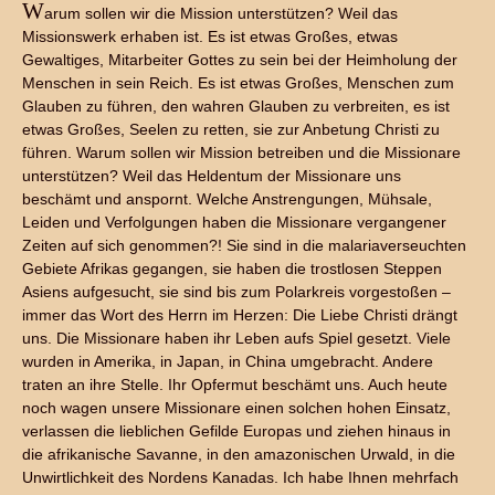
W
arum sollen wir die Mission unterstützen? Weil das
Missionswerk erhaben ist. Es ist etwas Großes, etwas
Gewaltiges, Mitarbeiter Gottes zu sein bei der Heimholung der
Menschen in sein Reich. Es ist etwas Großes, Menschen zum
Glauben zu führen, den wahren Glauben zu verbreiten, es ist
etwas Großes, Seelen zu retten, sie zur Anbetung Christi zu
führen. Warum sollen wir Mission betreiben und die Missionare
unterstützen? Weil das Heldentum der Missionare uns
beschämt und anspornt. Welche Anstrengungen, Mühsale,
Leiden und Verfolgungen haben die Missionare vergangener
Zeiten auf sich genommen?! Sie sind in die malariaverseuchten
Gebiete Afrikas gegangen, sie haben die trostlosen Steppen
Asiens aufgesucht, sie sind bis zum Polarkreis vorgestoßen –
immer das Wort des Herrn im Herzen: Die Liebe Christi drängt
uns. Die Missionare haben ihr Leben aufs Spiel gesetzt. Viele
wurden in Amerika, in Japan, in China umgebracht. Andere
traten an ihre Stelle. Ihr Opfermut beschämt uns. Auch heute
noch wagen unsere Missionare einen solchen hohen Einsatz,
verlassen die lieblichen Gefilde Europas und ziehen hinaus in
die afrikanische Savanne, in den amazonischen Urwald, in die
Unwirtlichkeit des Nordens Kanadas. Ich habe Ihnen mehrfach