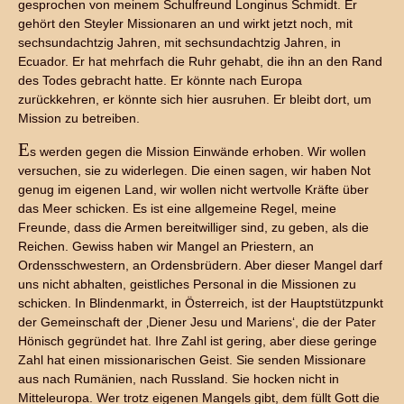
gesprochen von meinem Schulfreund Longinus Schmidt. Er
gehört den Steyler Missionaren an und wirkt jetzt noch, mit
sechsundachtzig Jahren, mit sechsundachtzig Jahren, in
Ecuador. Er hat mehrfach die Ruhr gehabt, die ihn an den Rand
des Todes gebracht hatte. Er könnte nach Europa
zurückkehren, er könnte sich hier ausruhen. Er bleibt dort, um
Mission zu betreiben.
E
s werden gegen die Mission Einwände erhoben. Wir wollen
versuchen, sie zu widerlegen. Die einen sagen, wir haben Not
genug im eigenen Land, wir wollen nicht wertvolle Kräfte über
das Meer schicken. Es ist eine allgemeine Regel, meine
Freunde, dass die Armen bereitwilliger sind, zu geben, als die
Reichen. Gewiss haben wir Mangel an Priestern, an
Ordensschwestern, an Ordensbrüdern. Aber dieser Mangel darf
uns nicht abhalten, geistliches Personal in die Missionen zu
schicken. In Blindenmarkt, in Österreich, ist der Hauptstützpunkt
der Gemeinschaft der ‚Diener Jesu und Mariens‘, die der Pater
Hönisch gegründet hat. Ihre Zahl ist gering, aber diese geringe
Zahl hat einen missionarischen Geist. Sie senden Missionare
aus nach Rumänien, nach Russland. Sie hocken nicht in
Mitteleuropa. Wer trotz eigenen Mangels gibt, dem füllt Gott die