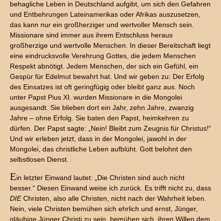
behagliche Leben in Deutschland aufgibt, um sich den Gefahren
und Entbehrungen Lateinamerikas oder Afrikas auszusetzen,
das kann nur ein großherziger und wertvoller Mensch sein.
Missionare sind immer aus ihrem Entschluss heraus
großherzige und wertvolle Menschen. In dieser Bereitschaft liegt
eine eindrucksvolle Verehrung Gottes, die jedem Menschen
Respekt abnötigt. Jedem Menschen, der sich ein Gefühl, ein
Gespür für Edelmut bewahrt hat. Und wir geben zu: Der Erfolg
des Einsatzes ist oft geringfügig oder bleibt ganz aus. Noch
unter Papst Pius XI. wurden Missionare in die Mongolei
ausgesandt. Sie blieben dort ein Jahr, zehn Jahre, zwanzig
Jahre – ohne Erfolg. Sie baten den Papst, heimkehren zu
dürfen. Der Papst sagte: „Nein! Bleibt zum Zeugnis für Christus!“
Und wir erleben jetzt, dass in der Mongolei, jawohl in der
Mongolei, das christliche Leben aufblüht. Gott belohnt den
selbstlosen Dienst.
E
in letzter Einwand lautet: „Die Christen sind auch nicht
besser.“ Diesen Einwand weise ich zurück. Es trifft nicht zu, dass
DIE
Christen, also alle Christen, nicht nach der Wahrheit leben.
Nein, viele Christen bemühen sich ehrlich und ernst, Jünger,
gläubige Jünger Christi zu sein, bemühen sich, ihren Willen dem