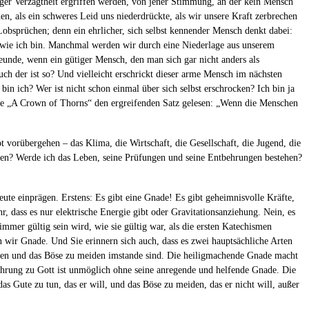
liger Verzagtheit ergriffen werden, von jener Stimmung, an der kein Mensch
n, als ein schweres Leid uns niederdrückte, als wir unsere Kraft zerbrechen
obsprüchen; denn ein ehrlicher, sich selbst kennender Mensch denkt dabei:
, wie ich bin. Manchmal werden wir durch eine Niederlage aus unserem
reunde, wenn ein gütiger Mensch, den man sich gar nicht anders als
uch der ist so? Und vielleicht erschrickt dieser arme Mensch im nächsten
bin ich? Wer ist nicht schon einmal über sich selbst erschrocken? Ich bin ja
ie „A Crown of Thorns“ den ergreifenden Satz gelesen: „Wenn die Menschen
vorübergehen – das Klima, die Wirtschaft, die Gesellschaft, die Jugend, die
rden? Werde ich das Leben, seine Prüfungen und seine Entbehrungen bestehen?
ute einprägen. Erstens: Es gibt eine Gnade! Es gibt geheimnisvolle Kräfte,
r, dass es nur elektrische Energie gibt oder Gravitationsanziehung. Nein, es
immer gültig sein wird, wie sie gültig war, als die ersten Katechismen
n wir Gnade. Und Sie erinnern sich auch, dass es zwei hauptsächliche Arten
ögen und das Böse zu meiden imstande sind. Die heiligmachende Gnade macht
ehrung zu Gott ist unmöglich ohne seine anregende und helfende Gnade. Die
as Gute zu tun, das er will, und das Böse zu meiden, das er nicht will, außer