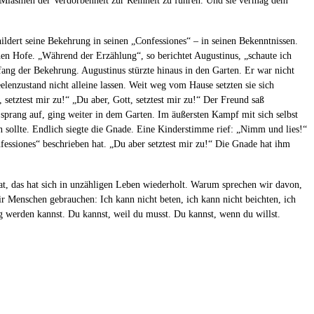
 Miasmen der Verdorbenheit zur Reinheit zu führen. Und sie vermag dem
hildert seine Bekehrung in seinen „Confessiones“ – in seinen Bekenntnissen.
 Hofe. „Während der Erzählung“, so berichtet Augustinus, „schaute ich
nfang der Bekehrung. Augustinus stürzte hinaus in den Garten. Er war nicht
lenzustand nicht alleine lassen. Weit weg vom Hause setzten sie sich
 setztest mir zu!“ „Du aber, Gott, setztest mir zu!“ Der Freund saß
sprang auf, ging weiter in dem Garten. Im äußersten Kampf mit sich selbst
n sollte. Endlich siegte die Gnade. Eine Kinderstimme rief: „Nimm und lies!“
nfessiones“ beschrieben hat. „Du aber setztest mir zu!“ Die Gnade hat ihm
hat, das hat sich in unzähligen Leben wiederholt. Warum sprechen wir davon,
r Menschen gebrauchen: Ich kann nicht beten, ich kann nicht beichten, ich
ig werden kannst. Du kannst, weil du musst. Du kannst, wenn du willst.