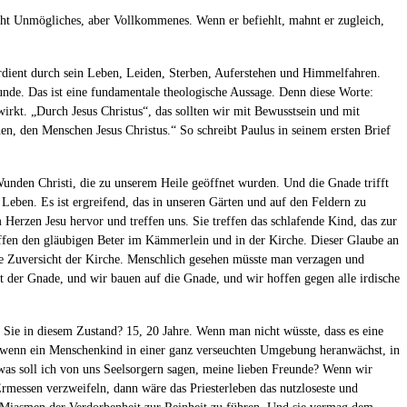
icht Unmögliches, aber Vollkommenes. Wenn er befiehlt, mahnt er zugleich,
erdient durch sein Leben, Leiden, Sterben, Auferstehen und Himmelfahren.
reunde. Das ist eine fundamentale theologische Aussage. Denn diese Worte:
wirkt. „Durch Jesus Christus“, das sollten wir mit Bewusstsein und mit
en, den Menschen Jesus Christus.“ So schreibt Paulus in seinem ersten Brief
Wunden Christi, die zu unserem Heile geöffnet wurden. Und die Gnade trifft
eben. Es ist ergreifend, das in unseren Gärten und auf den Feldern zu
Herzen Jesu hervor und treffen uns. Sie treffen das schlafende Kind, das zur
treffen den gläubigen Beter im Kämmerlein und in der Kirche. Dieser Glaube an
die Zuversicht der Kirche. Menschlich gesehen müsste man verzagen und
t der Gnade, und wir bauen auf die Gnade, und wir hoffen gegen alle irdische
 Sie in diesem Zustand? 15, 20 Jahre. Wenn man nicht wüsste, dass es eine
r wenn ein Menschenkind in einer ganz verseuchten Umgebung heranwächst, in
was soll ich von uns Seelsorgern sagen, meine lieben Freunde? Wenn wir
rmessen verzweifeln, dann wäre das Priesterleben das nutzloseste und