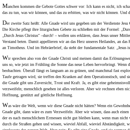
M
anchen kommen die Gebote Gottes schwer vor: Ich kann es nicht, ich schaf
das zu tun, was wir können, und das zu erbitten, was wir nicht können. Und da
D
er zweite Satz heißt: Alle Gnade wird uns gegeben um der Verdienste Jesu 
Die Kirche pflegt ihre liturgischen Gebete zu schließen mit der Formel: „Durc
„Durch Jesus Christus“ –durch! – wollen uns erklären, dass Jesus unser Mittle
Verstand beten. Damit appellieren wir an das Herz unseres Heilandes, an das 
an Timotheus. Und im Hebräerbrief, da steht der fundamentale Satz: „Jesus is
W
ir sprechen also von der Gnade Christi und meinen damit das Erlösungswer
uns so, wie jetzt im Frühling die Sonne das neue Leben hervorbringt. Wenn 
beobachten. Überall fängt es langsam an zu grünen, und manchmal fast explosi
Taufe getragen wird, sie treffen den Kranken auf dem Operationstisch, und si
die Gnade gibt uns Zuversicht, Trost und Kraft. Ja, es gibt eine geheimnisv
verzweifeln; menschlich gesehen ist alles verloren. Aber wir rechnen eben n
Hoffnung, gestützt auf göttliche Hoffnung.
W
as wäre die Welt, wenn wir diese Gnade nicht hätten? Wenn ein Gewohnhei
Gnade gibt, dann wäre es zum Verzweifeln. Aber wir wissen, dass auch eine
der es nach menschlichem Ermessen nicht gut bleiben kann, wenn man nicht w
durch die Straßen gehen und wissen, wieviel Abfall, wieviel Abständigkeit, 