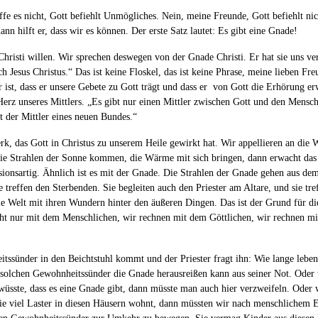
fe es nicht, Gott befiehlt Unmögliches. Nein, meine Freunde, Gott befiehlt n
nn hilft er, dass wir es können. Der erste Satz lautet: Es gibt eine Gnade!
Christi willen. Wir sprechen deswegen von der Gnade Christi. Er hat sie uns v
h Jesus Christus.“ Das ist keine Floskel, das ist keine Phrase, meine lieben F
r ist, dass er unsere Gebete zu Gott trägt und dass er von Gott die Erhörung er
Herz unseres Mittlers. „Es gibt nur einen Mittler zwischen Gott und den Mensch
t der Mittler eines neuen Bundes.“
k, das Gott in Christus zu unserem Heile gewirkt hat. Wir appellieren an die 
die Strahlen der Sonne kommen, die Wärme mit sich bringen, dann erwacht das L
onsartig. Ähnlich ist es mit der Gnade. Die Strahlen der Gnade gehen aus dem 
e treffen den Sterbenden. Sie begleiten auch den Priester am Altare, und sie 
olle Welt mit ihren Wundern hinter den äußeren Dingen. Das ist der Grund für 
icht nur mit dem Menschlichen, wir rechnen mit dem Göttlichen, wir rechnen mi
tssünder in den Beichtstuhl kommt und der Priester fragt ihn: Wie lange leben
n solchen Gewohnheitssünder die Gnade herausreißen kann aus seiner Not. Ode
üsste, dass es eine Gnade gibt, dann müsste man auch hier verzweifeln. Oder 
wie viel Laster in diesen Häusern wohnt, dann müssten wir nach menschlichem E