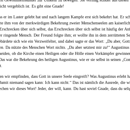
g den Gewohnheitssünder zur Umkehr zu bewegen. Sie vermag Kinder aus diesen
icht vergeblich ist. Es gibt eine Gnade!
ass er im Laster gelebt hat und nach langem Kampfe erst sich bekehrt hat. Er sc
e ihm von der merkwürdigen Bekehrung zweier Menschenseelen am kaiserlichen
Erschrecken über sich selbst, das Erschrecken über sich selbst ist häufig der A
r ringende Mensch. Der Freund folgte ihm; er wollte ihn in dem zerrütteten See
bärdete sich wie ein Verzweifelter, und dabei sagte er das Wort: „Du aber, Gott,
. Da nützte des Menschen Wort nichts. „Du aber setztest mir zu!“ Augustinus 
scheiden, ob die Kirche einen Heiligen oder die Hölle einen Vorkämpfer gewinne
 Das war die Bekehrung des heiligen Augustinus, wie er sie selbst in seinen „Co
t.
en wir empfinden, dass Gott in unsere Seele eingreift? Was Augustinus erlebt 
mit niemand sagen kann: Ich kann nicht.“ Das ist nämlich die Ausrede, die wi
echen wir dieses Wort! Jeder, der will, kann. Du hast soviel Gnade, dass du sel