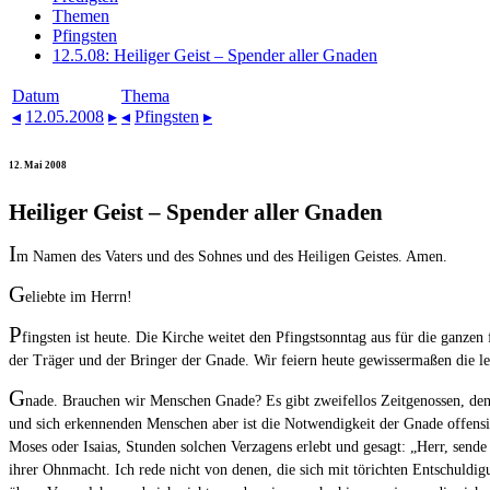
Themen
Pfingsten
12.5.08: Heiliger Geist – Spender aller Gnaden
Datum
Thema
◂
12.05.2008
▸
◂
Pfingsten
▸
12. Mai 2008
Heiliger Geist – Spender aller Gnaden
I
m Namen des Vaters und des Sohnes und des Heiligen Geistes. Amen.
G
eliebte im Herrn!
P
fingsten ist heute. Die Kirche weitet den Pfingstsonntag aus für die ganzen
der Träger und der Bringer der Gnade. Wir feiern heute gewissermaßen die le
G
nade. Brauchen wir Menschen Gnade? Es gibt zweifellos Zeitgenossen, dene
und sich erkennenden Menschen aber ist die Notwendigkeit der Gnade offensich
Moses oder Isaias, Stunden solchen Verzagens erlebt und gesagt: „Herr, send
ihrer Ohnmacht. Ich rede nicht von denen, die sich mit törichten Entschuld