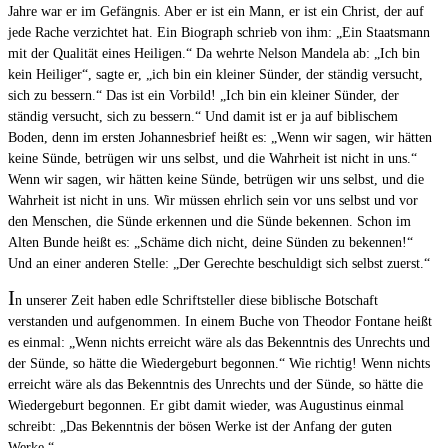
Jahre war er im Gefängnis. Aber er ist ein Mann, er ist ein Christ, der auf
jede Rache verzichtet hat. Ein Biograph schrieb von ihm: „Ein Staatsmann
mit der Qualität eines Heiligen.“ Da wehrte Nelson Mandela ab: „Ich bin
kein Heiliger“, sagte er, „ich bin ein kleiner Sünder, der ständig versucht,
sich zu bessern.“ Das ist ein Vorbild! „Ich bin ein kleiner Sünder, der
ständig versucht, sich zu bessern.“ Und damit ist er ja auf biblischem
Boden, denn im ersten Johannesbrief heißt es: „Wenn wir sagen, wir hätten
keine Sünde, betrügen wir uns selbst, und die Wahrheit ist nicht in uns.“
Wenn wir sagen, wir hätten keine Sünde, betrügen wir uns selbst, und die
Wahrheit ist nicht in uns. Wir müssen ehrlich sein vor uns selbst und vor
den Menschen, die Sünde erkennen und die Sünde bekennen. Schon im
Alten Bunde heißt es: „Schäme dich nicht, deine Sünden zu bekennen!“
Und an einer anderen Stelle: „Der Gerechte beschuldigt sich selbst zuerst.“
I
n unserer Zeit haben edle Schriftsteller diese biblische Botschaft
verstanden und aufgenommen. In einem Buche von Theodor Fontane heißt
es einmal: „Wenn nichts erreicht wäre als das Bekenntnis des Unrechts und
der Sünde, so hätte die Wiedergeburt begonnen.“ Wie richtig! Wenn nichts
erreicht wäre als das Bekenntnis des Unrechts und der Sünde, so hätte die
Wiedergeburt begonnen. Er gibt damit wieder, was Augustinus einmal
schreibt: „Das Bekenntnis der bösen Werke ist der Anfang der guten
Werke.“