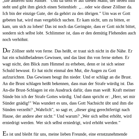
„die anderen sind Sünder.“ Und da sieht er auf diesen Mann, der neben ihm
steht und gibt ihm gleich einen Seitenhieb: „…oder wie dieser Zöllner da.
Ich bin der einzige Gute, der da gehört zu den übrigen.“ Um was er Gott
gebeten hat, wird man vergeblich suchen. Er kam nicht, um zu bitten, er
kam, um sich zu loben! Das ist noch das Geringste, dass er Gott nicht bittet,
sondern sich selbst lobt. Schlimmer ist, dass er den demütig Flehenden auch
noch verhöhnt.
D
er Zöllner steht von ferne. Das heißt, er traut sich nicht in die Nähe. Er
hat ein schuldbeladenes Gewissen, und das lässt ihn von ferne stehen. Er
wagt nicht, den Blick zum Himmel zu erheben, denn er ist sich seiner
Schuld bewusst. Er hat nicht einmal den Mut, die Augen zu Gott
aufzurichten. Das Gewissen beugt ihn nieder. Und er schlägt an die Brust.
An die Brust schlagen heißt bekennen, dass man der Strafe würdig ist. Das
An-die Brust-Schlagen ist ein Ausdruck dafür, dass man weiß: Kraft meiner
Sünde bin ich der Strafe Gottes würdig. Und dann spricht er: „Herr, sei mir
Sünder gnädig!“ Was wundert es uns, dass Gott Nachsicht übt und ihm die
Sünden verzeiht? „Wahrlich“, so sagt er, „dieser ging gerechtfertigt nach
Hause, der andere aber nicht.“ Und warum? „Wer sich selbst erhöht, wird
erniedrigt werden. Wer sich selbst erniedrigt, wird erhöht werden.“
E
s ist und bleibt für uns, meine lieben Freunde, eine ernstzunehmende