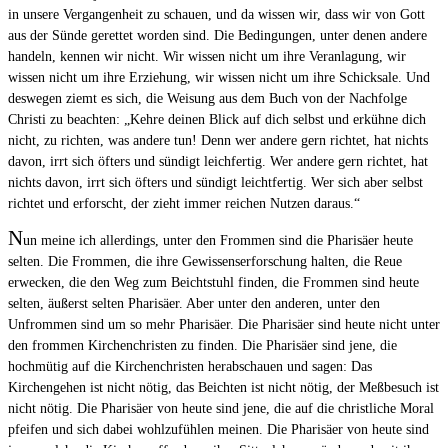
in unsere Vergangenheit zu schauen, und da wissen wir, dass wir von Gott
aus der Sünde gerettet worden sind. Die Bedingungen, unter denen andere
handeln, kennen wir nicht. Wir wissen nicht um ihre Veranlagung, wir
wissen nicht um ihre Erziehung, wir wissen nicht um ihre Schicksale. Und
deswegen ziemt es sich, die Weisung aus dem Buch von der Nachfolge
Christi zu beachten: „Kehre deinen Blick auf dich selbst und erkühne dich
nicht, zu richten, was andere tun! Denn wer andere gern richtet, hat nichts
davon, irrt sich öfters und sündigt leichfertig. Wer andere gern richtet, hat
nichts davon, irrt sich öfters und sündigt leichtfertig. Wer sich aber selbst
richtet und erforscht, der zieht immer reichen Nutzen daraus.“
N
un meine ich allerdings, unter den Frommen sind die Pharisäer heute
selten. Die Frommen, die ihre Gewissenserforschung halten, die Reue
erwecken, die den Weg zum Beichtstuhl finden, die Frommen sind heute
selten, äußerst selten Pharisäer. Aber unter den anderen, unter den
Unfrommen sind um so mehr Pharisäer. Die Pharisäer sind heute nicht unter
den frommen Kirchenchristen zu finden. Die Pharisäer sind jene, die
hochmütig auf die Kirchenchristen herabschauen und sagen: Das
Kirchengehen ist nicht nötig, das Beichten ist nicht nötig, der Meßbesuch ist
nicht nötig. Die Pharisäer von heute sind jene, die auf die christliche Moral
pfeifen und sich dabei wohlzufühlen meinen. Die Pharisäer von heute sind