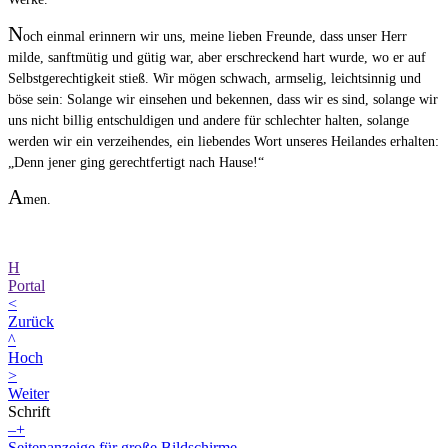
N
och einmal erinnern wir uns, meine lieben Freunde, dass unser Herr
milde, sanftmütig und gütig war, aber erschreckend hart wurde, wo er auf
Selbstgerechtigkeit stieß. Wir mögen schwach, armselig, leichtsinnig und
böse sein: Solange wir einsehen und bekennen, dass wir es sind, solange wir
uns nicht billig entschuldigen und andere für schlechter halten, solange
werden wir ein verzeihendes, ein liebendes Wort unseres Heilandes erhalten:
„Denn jener ging gerechtfertigt nach Hause!“
A
men.
H
Portal
<
Zurück
^
Hoch
>
Weiter
Schrift
–
+
Seitenanzeige für große Bildschirme