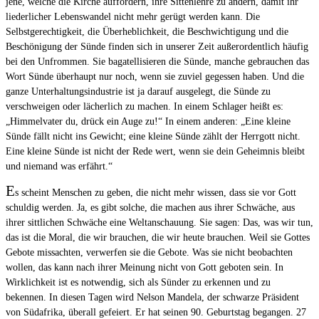
jene, welche die Kirche auffordern, ihre Sittenlehre zu ändern, damit ihr
liederlicher Lebenswandel nicht mehr gerügt werden kann. Die
Selbstgerechtigkeit, die Überheblichkeit, die Beschwichtigung und die
Beschönigung der Sünde finden sich in unserer Zeit außerordentlich häufig
bei den Unfrommen. Sie bagatellisieren die Sünde, manche gebrauchen das
Wort Sünde überhaupt nur noch, wenn sie zuviel gegessen haben. Und die
ganze Unterhaltungsindustrie ist ja darauf ausgelegt, die Sünde zu
verschweigen oder lächerlich zu machen. In einem Schlager heißt es:
„Himmelvater du, drück ein Auge zu!“ In einem anderen: „Eine kleine
Sünde fällt nicht ins Gewicht; eine kleine Sünde zählt der Herrgott nicht.
Eine kleine Sünde ist nicht der Rede wert, wenn sie dein Geheimnis bleibt
und niemand was erfährt.“
E
s scheint Menschen zu geben, die nicht mehr wissen, dass sie vor Gott
schuldig werden. Ja, es gibt solche, die machen aus ihrer Schwäche, aus
ihrer sittlichen Schwäche eine Weltanschauung. Sie sagen: Das, was wir tun,
das ist die Moral, die wir brauchen, die wir heute brauchen. Weil sie Gottes
Gebote missachten, verwerfen sie die Gebote. Was sie nicht beobachten
wollen, das kann nach ihrer Meinung nicht von Gott geboten sein. In
Wirklichkeit ist es notwendig, sich als Sünder zu erkennen und zu
bekennen. In diesen Tagen wird Nelson Mandela, der schwarze Präsident
von Südafrika, überall gefeiert. Er hat seinen 90. Geburtstag begangen. 27