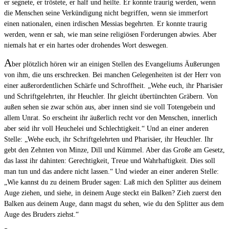
er segnete, er tröstete, er half und heilte. Er konnte traurig werden, wenn
die Menschen seine Verkündigung nicht begriffen, wenn sie immerfort
einen nationalen, einen irdischen Messias begehrten. Er konnte traurig
werden, wenn er sah, wie man seine religiösen Forderungen abwies. Aber
niemals hat er ein hartes oder drohendes Wort deswegen.
A
ber plötzlich hören wir an einigen Stellen des Evangeliums Äußerungen
von ihm, die uns erschrecken. Bei manchen Gelegenheiten ist der Herr von
einer außerordentlichen Schärfe und Schroffheit. „Wehe euch, ihr Pharisäer
und Schriftgelehrten, ihr Heuchler. Ihr gleicht übertünchten Gräbern. Von
außen sehen sie zwar schön aus, aber innen sind sie voll Totengebein und
allem Unrat. So erscheint ihr äußerlich recht vor den Menschen, innerlich
aber seid ihr voll Heuchelei und Schlechtigkeit.“ Und an einer anderen
Stelle: „Wehe euch, ihr Schriftgelehrten und Pharisäer, ihr Heuchler. Ihr
gebt den Zehnten von Minze, Dill und Kümmel. Aber das Große am Gesetz,
das lasst ihr dahinten: Gerechtigkeit, Treue und Wahrhaftigkeit. Dies soll
man tun und das andere nicht lassen.“ Und wieder an einer anderen Stelle:
„Wie kannst du zu deinem Bruder sagen: Laß mich den Splitter aus deinem
Auge ziehen, und siehe, in deinem Auge steckt ein Balken? Zieh zuerst den
Balken aus deinem Auge, dann magst du sehen, wie du den Splitter aus dem
Auge des Bruders ziehst.“