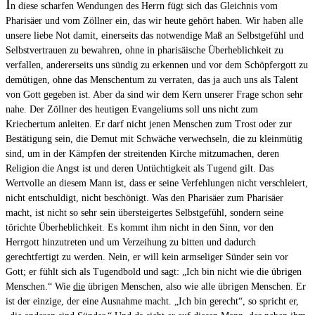
I
n diese scharfen Wendungen des Herrn fügt sich das Gleichnis vom
Pharisäer und vom Zöllner ein, das wir heute gehört haben. Wir haben alle
unsere liebe Not damit, einerseits das notwendige Maß an Selbstgefühl und
Selbstvertrauen zu bewahren, ohne in pharisäische Überheblichkeit zu
verfallen, andererseits uns sündig zu erkennen und vor dem Schöpfergott zu
demütigen, ohne das Menschentum zu verraten, das ja auch uns als Talent
von Gott gegeben ist. Aber da sind wir dem Kern unserer Frage schon sehr
nahe. Der Zöllner des heutigen Evangeliums soll uns nicht zum
Kriechertum anleiten. Er darf nicht jenen Menschen zum Trost oder zur
Bestätigung sein, die Demut mit Schwäche verwechseln, die zu kleinmütig
sind, um in der Kämpfen der streitenden Kirche mitzumachen, deren
Religion die Angst ist und deren Untüchtigkeit als Tugend gilt. Das
Wertvolle an diesem Mann ist, dass er seine Verfehlungen nicht verschleiert,
nicht entschuldigt, nicht beschönigt. Was den Pharisäer zum Pharisäer
macht, ist nicht so sehr sein übersteigertes Selbstgefühl, sondern seine
törichte Überheblichkeit. Es kommt ihm nicht in den Sinn, vor den
Herrgott hinzutreten und um Verzeihung zu bitten und dadurch
gerechtfertigt zu werden. Nein, er will kein armseliger Sünder sein vor
Gott; er fühlt sich als Tugendbold und sagt: „Ich bin nicht wie die übrigen
Menschen.“ Wie
die
übrigen Menschen, also wie alle übrigen Menschen. Er
ist der einzige, der eine Ausnahme macht. „Ich bin gerecht“, so spricht er,