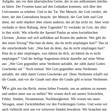
Aufgabe, uns vor dem pharisäischen Geiste, der in uns aufkommen möchte,
zu hüten. Der Fromme kann auf den Gedanken kommen, sich über den
Unfrommen zu erheben. Und in der Tat: Der Mensch, der Gott verehrt, der
betet, der den Gottesdienst besucht, der Mensch, der Gott liebt und Gott
dient, der steht objektiv über einem anderen, der all das nicht tut. Aber wem
verdankt er diese Haltung, diese Tugenden? Er verdankt sie Gott, der alles
in ihm wirkt. Wie schreibt der Apostel Paulus an seine korinthischen
Christen: „Keiner soll sich aufblähen auf Kosten der anderen. Wer gibt dir
den einen Vorzug? Was hast du denn, das du nicht empfangen hast?“ Das ist
der entscheidende Satz: „Was hast du denn, das du nicht empfangen hast?
Hast du es aber empfangen, was rühmst du dich, als hättest du es nicht
empfangen?“ Und der heilige Augustinus drückt dasselbe auf seine Weise
aus: „Wer Gott gegenüber seine Verdienst aufzählt, der zählt damit Gottes
Geschenke auf.“ Noch einmal: Wer Gott gegenüber seine Verdienste
aufzählt, der zählt damit Gottes Geschenke auf. Denn Verdienste schafft nur
die Gnade, und vor der Gnade und ohne die Gnade gibt es keine Verdienste.
W
er gibt uns das Recht, meine lieben Freunde, uns an anderen zu messen
und andere unter uns zu stellen? Wir wissen doch um unsere Schwächen,
Fehler, Sünden, Versäumnisse, Nachlässigkeiten. Wir wissen um unser
Versagen, unser Zurückbleiben vor den Forderungen Gottes. Und wenn wir
auch vielleicht jetzt uns vor schweren Sünden bewahren: Wir brauchen nur