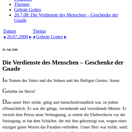
Themen
Gebote Gottes
20.7.08: Die Verdienste des Menschen – Geschenke der
Gnade
Datum
Thema
◂
20.07.2008
▸
◂
Gebote Gottes
▸
20. Juli 2008
Die Verdienste des Menschen – Geschenke der
Gnade
I
m Namen des Vaters und des Sohnes und des Heiligen Geistes. Amen.
G
eliebte im Herrn!
D
ass unser Herr milde, gütig und menschenfreundlich war, ist jedem
offensichtlich. Er war der gütige, verstehende und verzeihende Meister. Er
verzieh dem Petrus seine Verleugnung, er rettete die Ehebrecherin vor der
Steinigung, er hat dem Schächer, der mit ihm gekreuzigt war, wegen eines
einzigen guten Wortes das Paradies verheißen. Unser Herr war milde, sanft;