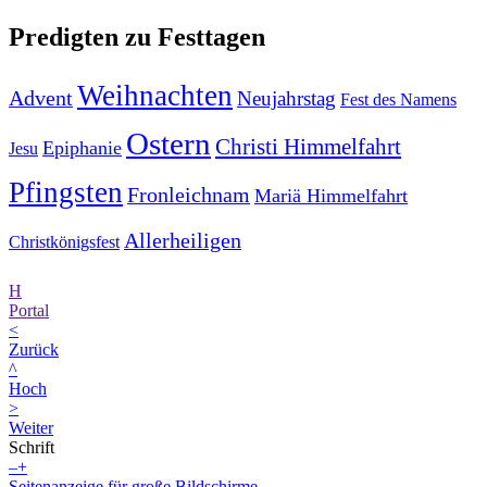
Predigten zu Festtagen
Weihnachten
Advent
Neujahrstag
Fest des Namens
Ostern
Christi Himmelfahrt
Epiphanie
Jesu
Pfingsten
Fronleichnam
Mariä Himmelfahrt
Allerheiligen
Christkönigsfest
H
Portal
<
Zurück
^
Hoch
>
Weiter
Schrift
–
+
Seitenanzeige für große Bildschirme