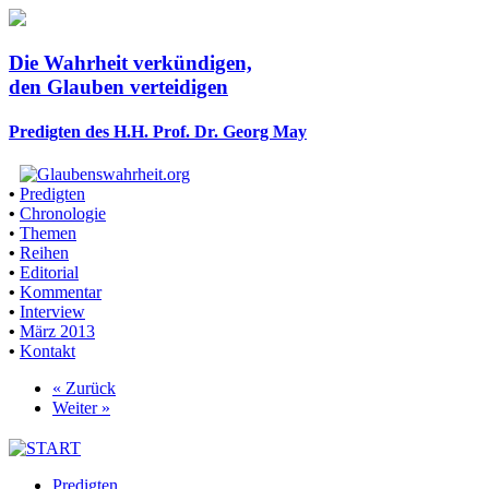
Die Wahrheit verkündigen,
den Glauben verteidigen
Predigten des H.H. Prof. Dr. Georg May
•
Predigten
•
Chronologie
•
Themen
•
Reihen
•
Editorial
•
Kommentar
•
Interview
•
März 2013
•
Kontakt
« Zurück
Weiter »
Predigten