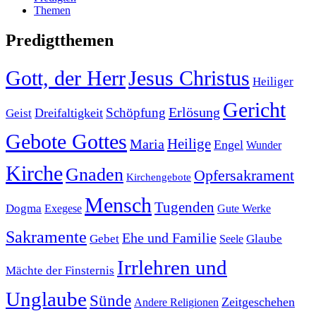
Themen
Predigtthemen
Gott, der Herr
Jesus Christus
Heiliger
Gericht
Erlösung
Schöpfung
Dreifaltigkeit
Geist
Gebote Gottes
Heilige
Maria
Engel
Wunder
Kirche
Gnaden
Opfersakrament
Kirchengebote
Mensch
Tugenden
Dogma
Gute Werke
Exegese
Sakramente
Ehe und Familie
Glaube
Gebet
Seele
Irrlehren und
Mächte der Finsternis
Unglaube
Sünde
Zeitgeschehen
Andere Religionen