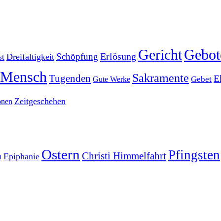
Gericht
Gebot
Erlösung
Schöpfung
Dreifaltigkeit
st
Mensch
Sakramente
Tugenden
E
Gute Werke
Gebet
Zeitgeschehen
onen
Ostern
Pfingsten
Christi Himmelfahrt
Epiphanie
u