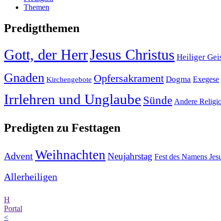
Themen
Predigtthemen
Gott, der Herr
Jesus Christus
Heiliger Gei
Gnaden
Opfersakrament
Dogma
Exegese
Kirchengebote
Irrlehren und Unglaube
Sünde
Andere Religi
Predigten zu Festtagen
Weihnachten
Advent
Neujahrstag
Fest des Namens Jes
Allerheiligen
H
Portal
<