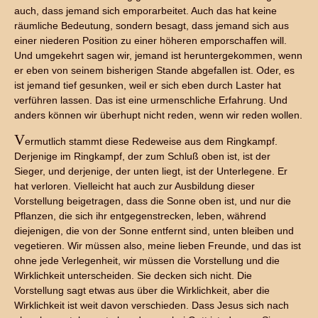
auch, dass jemand sich emporarbeitet. Auch das hat keine
räumliche Bedeutung, sondern besagt, dass jemand sich aus
einer niederen Position zu einer höheren emporschaffen will.
Und umgekehrt sagen wir, jemand ist heruntergekommen, wenn
er eben von seinem bisherigen Stande abgefallen ist. Oder, es
ist jemand tief gesunken, weil er sich eben durch Laster hat
verführen lassen. Das ist eine urmenschliche Erfahrung. Und
anders können wir überhupt nicht reden, wenn wir reden wollen.
V
ermutlich stammt diese Redeweise aus dem Ringkampf.
Derjenige im Ringkampf, der zum Schluß oben ist, ist der
Sieger, und derjenige, der unten liegt, ist der Unterlegene. Er
hat verloren. Vielleicht hat auch zur Ausbildung dieser
Vorstellung beigetragen, dass die Sonne oben ist, und nur die
Pflanzen, die sich ihr entgegenstrecken, leben, während
diejenigen, die von der Sonne entfernt sind, unten bleiben und
vegetieren. Wir müssen also, meine lieben Freunde, und das ist
ohne jede Verlegenheit, wir müssen die Vorstellung und die
Wirklichkeit unterscheiden. Sie decken sich nicht. Die
Vorstellung sagt etwas aus über die Wirklichkeit, aber die
Wirklichkeit ist weit davon verschieden. Dass Jesus sich nach