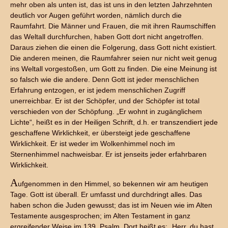
mehr oben als unten ist, das ist uns in den letzten Jahrzehnten
deutlich vor Augen geführt worden, nämlich durch die
Raumfahrt. Die Männer und Frauen, die mit ihren Raumschiffen
das Weltall durchfurchen, haben Gott dort nicht angetroffen.
Daraus ziehen die einen die Folgerung, dass Gott nicht existiert.
Die anderen meinen, die Raumfahrer seien nur nicht weit genug
ins Weltall vorgestoßen, um Gott zu finden. Die eine Meinung ist
so falsch wie die andere. Denn Gott ist jeder menschlichen
Erfahrung entzogen, er ist jedem menschlichen Zugriff
unerreichbar. Er ist der Schöpfer, und der Schöpfer ist total
verschieden von der Schöpfung. „Er wohnt in zugänglichem
Lichte“, heißt es in der Heiligen Schrift, d.h. er transzendiert jede
geschaffene Wirklichkeit, er übersteigt jede geschaffene
Wirklichkeit. Er ist weder im Wolkenhimmel noch im
Sternenhimmel nachweisbar. Er ist jenseits jeder erfahrbaren
Wirklichkeit.
A
ufgenommen in den Himmel, so bekennen wir am heutigen
Tage. Gott ist überall. Er umfasst und durchdringt alles. Das
haben schon die Juden gewusst; das ist im Neuen wie im Alten
Testamente ausgesprochen; im Alten Testament in ganz
ergreifender Weise im 139. Psalm. Dort heißt es: „Herr, du hast