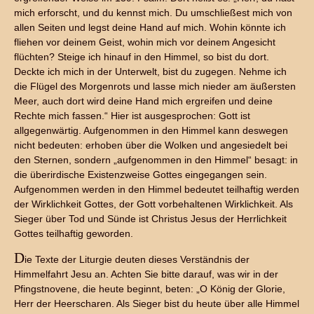
mich erforscht, und du kennst mich. Du umschließest mich von
allen Seiten und legst deine Hand auf mich. Wohin könnte ich
fliehen vor deinem Geist, wohin mich vor deinem Angesicht
flüchten? Steige ich hinauf in den Himmel, so bist du dort.
Deckte ich mich in der Unterwelt, bist du zugegen. Nehme ich
die Flügel des Morgenrots und lasse mich nieder am äußersten
Meer, auch dort wird deine Hand mich ergreifen und deine
Rechte mich fassen.“ Hier ist ausgesprochen: Gott ist
allgegenwärtig. Aufgenommen in den Himmel kann deswegen
nicht bedeuten: erhoben über die Wolken und angesiedelt bei
den Sternen, sondern „aufgenommen in den Himmel“ besagt: in
die überirdische Existenzweise Gottes eingegangen sein.
Aufgenommen werden in den Himmel bedeutet teilhaftig werden
der Wirklichkeit Gottes, der Gott vorbehaltenen Wirklichkeit. Als
Sieger über Tod und Sünde ist Christus Jesus der Herrlichkeit
Gottes teilhaftig geworden.
D
ie Texte der Liturgie deuten dieses Verständnis der
Himmelfahrt Jesu an. Achten Sie bitte darauf, was wir in der
Pfingstnovene, die heute beginnt, beten: „O König der Glorie,
Herr der Heerscharen. Als Sieger bist du heute über alle Himmel