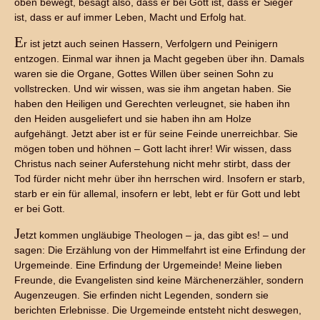
oben bewegt, besagt also, dass er bei Gott ist, dass er Sieger
ist, dass er auf immer Leben, Macht und Erfolg hat.
E
r ist jetzt auch seinen Hassern, Verfolgern und Peinigern
entzogen. Einmal war ihnen ja Macht gegeben über ihn. Damals
waren sie die Organe, Gottes Willen über seinen Sohn zu
vollstrecken. Und wir wissen, was sie ihm angetan haben. Sie
haben den Heiligen und Gerechten verleugnet, sie haben ihn
den Heiden ausgeliefert und sie haben ihn am Holze
aufgehängt. Jetzt aber ist er für seine Feinde unerreichbar. Sie
mögen toben und höhnen – Gott lacht ihrer! Wir wissen, dass
Christus nach seiner Auferstehung nicht mehr stirbt, dass der
Tod fürder nicht mehr über ihn herrschen wird. Insofern er starb,
starb er ein für allemal, insofern er lebt, lebt er für Gott und lebt
er bei Gott.
J
etzt kommen ungläubige Theologen – ja, das gibt es! – und
sagen: Die Erzählung von der Himmelfahrt ist eine Erfindung der
Urgemeinde. Eine Erfindung der Urgemeinde! Meine lieben
Freunde, die Evangelisten sind keine Märchenerzähler, sondern
Augenzeugen. Sie erfinden nicht Legenden, sondern sie
berichten Erlebnisse. Die Urgemeinde entsteht nicht deswegen,