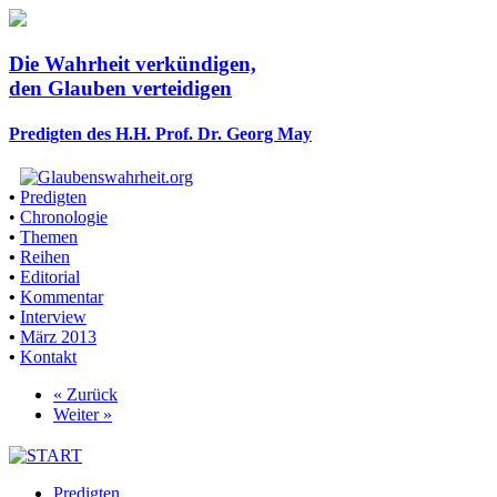
Die Wahrheit verkündigen,
den Glauben verteidigen
Predigten des H.H. Prof. Dr. Georg May
•
Predigten
•
Chronologie
•
Themen
•
Reihen
•
Editorial
•
Kommentar
•
Interview
•
März 2013
•
Kontakt
« Zurück
Weiter »
Predigten