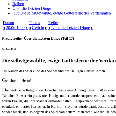
Reihen
Über die Letzten Dinge
(17) Die selbstgewählte, ewige Gottesferne der Verdammten
Datum
Thema
Reihe
◂
20.06.1999
▸
◂
Gericht
▸
◂
Über die Letzten Dinge
▸
Predigtreihe: Über die Letzten Dinge (Teil 17)
20. Juni 1999
Die selbstgewählte, ewige Gottesferne der Verd
I
m Namen des Vaters und des Sohnes und des Heiligen Geistes. Amen.
G
eliebte im Herrn!
D
ie heidnische Religion der Griechen hatte eine Ahnung davon, daß es eine
Tantalus. Er war ein grausamer König, und er wurde entsprechend nach seinem 
waren Frauen, die ihre Männer ermordet hatten. Entsprechend war ihre Strafe
ebenfalls ein harter Herrscher, in Korinth. Sisyphus wurde damit bestraft, 
wieder hinab, und so begann das Spiel von neuem. Man sieht, wie die Heiden 