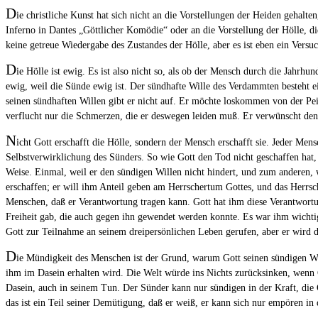
D
ie christliche Kunst hat sich nicht an die Vorstellungen der Heiden gehalt
Inferno in Dantes „Göttlicher Komödie“ oder an die Vorstellung der Hölle, di
keine getreue Wiedergabe des Zustandes der Hölle, aber es ist eben ein Versuch
D
ie Hölle ist ewig. Es ist also nicht so, als ob der Mensch durch die Jahr
ewig, weil die Sünde ewig ist. Der sündhafte Wille des Verdammten besteht e
seinen sündhaften Willen gibt er nicht auf. Er möchte loskommen von der Pein,
verflucht nur die Schmerzen, die er deswegen leiden muß. Er verwünscht den 
N
icht Gott erschafft die Hölle, sondern der Mensch erschafft sie. Jeder Me
Selbstverwirklichung des Sünders. So wie Gott den Tod nicht geschaffen hat, 
Weise. Einmal, weil er den sündigen Willen nicht hindert, und zum anderen, 
erschaffen; er will ihm Anteil geben am Herrschertum Gottes, und das Herrsch
Menschen, daß er Verantwortung tragen kann. Gott hat ihm diese Verantwortu
Freiheit gab, die auch gegen ihn gewendet werden konnte. Es war ihm wichtige
Gott zur Teilnahme an seinem dreipersönlichen Leben gerufen, aber er wird da
D
ie Mündigkeit des Menschen ist der Grund, warum Gott seinen sündigen Wil
ihm im Dasein erhalten wird. Die Welt würde ins Nichts zurücksinken, wenn Go
Dasein, auch in seinem Tun. Der Sünder kann nur sündigen in der Kraft, die
das ist ein Teil seiner Demütigung, daß er weiß, er kann sich nur empören in 