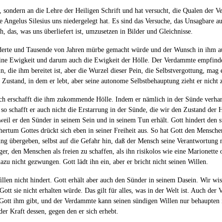
en, sondern an die Lehre der Heiligen Schrift und hat versucht, die Qualen der
e Angelus Silesius uns niedergelegt hat. Es sind das Versuche, das Unsagbare a
, das, was uns überliefert ist, umzusetzen in Bilder und Gleichnisse.
hunderte und Tausende von Jahren mürbe gemacht würde und der Wunsch in ihm au
ine Ewigkeit und darum auch die Ewigkeit der Hölle. Der Verdammte empfindet A
 die ihm bereitet ist, aber die Wurzel dieser Pein, die Selbstvergottung, mag e
Zustand, in dem er lebt, aber seine autonome Selbstbehauptung zieht er nicht 
nsch erschafft die ihm zukommende Hölle. Indem er nämlich in der Sünde verharr
so schafft er auch nicht die Erstarrung in der Sünde, die wir den Zustand der 
weil er den Sünder in seinem Sein und in seinem Tun erhält. Gott hindert den
ertum Gottes drückt sich eben in seiner Freiheit aus. So hat Gott den Menschen
ng übergeben, selbst auf die Gefahr hin, daß der Mensch seine Verantwortung 
r, den Menschen als freien zu schaffen, als ihn risikolos wie eine Marionette
zu nicht gezwungen. Gott lädt ihn ein, aber er bricht nicht seinen Willen.
len nicht hindert. Gott erhält aber auch den Sünder in seinem Dasein. Wir wis
tt sie nicht erhalten würde. Das gilt für alles, was in der Welt ist. Auch de
 Gott ihm gibt, und der Verdammte kann seinen sündigen Willen nur behaupten 
der Kraft dessen, gegen den er sich erhebt.