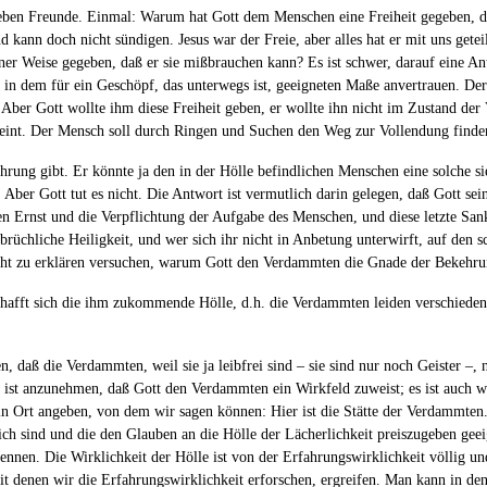
eben Freunde. Einmal: Warum hat Gott dem Menschen eine Freiheit gegeben, di
nd kann doch nicht sündigen. Jesus war der Freie, aber alles hat er mit uns get
ner Weise gegeben, daß er sie mißbrauchen kann? Es ist schwer, darauf eine A
 in dem für ein Geschöpf, das unterwegs ist, geeigneten Maße anvertrauen. Der
et. Aber Gott wollte ihm diese Freiheit geben, er wollte ihn nicht im Zustand 
int. Der Mensch soll durch Ringen und Suchen den Weg zur Vollendung finden
rung gibt. Er könnte ja den in der Hölle befindlichen Menschen eine solche si
r Gott tut es nicht. Die Antwort ist vermutlich darin gelegen, daß Gott seine
den Ernst und die Verpflichtung der Aufgabe des Menschen, und diese letzte Sank
rüchliche Heiligkeit, und wer sich ihr nicht in Anbetung unterwirft, auf den s
leicht zu erklären versuchen, warum Gott den Verdammten die Gnade der Bekehrun
schafft sich die ihm zukommende Hölle, d.h. die Verdammten leiden verschieden
n, daß die Verdammten, weil sie ja leibfrei sind – sie sind nur noch Geister –, 
s ist anzunehmen, daß Gott den Verdammten ein Wirkfeld zuweist; es ist auch 
kein Ort angeben, von dem wir sagen können: Hier ist die Stätte der Verdammte
ch sind und die den Glauben an die Hölle der Lächerlichkeit preiszugeben gee
kennen. Die Wirklichkeit der Hölle ist von der Erfahrungswirklichkeit völlig un
 denen wir die Erfahrungswirklichkeit erforschen, ergreifen. Man kann in den