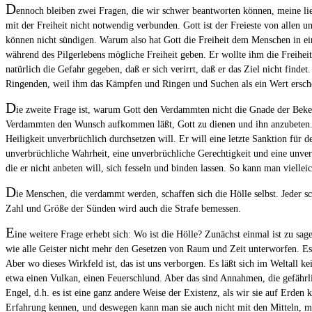
D
ennoch bleiben zwei Fragen, die wir schwer beantworten können, meine li
mit der Freiheit nicht notwendig verbunden. Gott ist der Freieste von allen u
können nicht sündigen. Warum also hat Gott die Freiheit dem Menschen in ei
während des Pilgerlebens mögliche Freiheit geben. Er wollte ihm die Freiheit
natürlich die Gefahr gegeben, daß er sich verirrt, daß er das Ziel nicht find
Ringenden, weil ihm das Kämpfen und Ringen und Suchen als ein Wert ersche
D
ie zweite Frage ist, warum Gott den Verdammten nicht die Gnade der Bekeh
Verdammten den Wunsch aufkommen läßt, Gott zu dienen und ihn anzubeten. Abe
Heiligkeit unverbrüchlich durchsetzen will. Er will eine letzte Sanktion für 
unverbrüchliche Wahrheit, eine unverbrüchliche Gerechtigkeit und eine unverb
die er nicht anbeten will, sich fesseln und binden lassen. So kann man viel
D
ie Menschen, die verdammt werden, schaffen sich die Hölle selbst. Jeder 
Zahl und Größe der Sünden wird auch die Strafe bemessen.
E
ine weitere Frage erhebt sich: Wo ist die Hölle? Zunächst einmal ist zu sage
wie alle Geister nicht mehr den Gesetzen von Raum und Zeit unterworfen. E
Aber wo dieses Wirkfeld ist, das ist uns verborgen. Es läßt sich im Weltall 
etwa einen Vulkan, einen Feuerschlund. Aber das sind Annahmen, die gefährli
Engel, d.h. es ist eine ganz andere Weise der Existenz, als wir sie auf Erden 
Erfahrung kennen, und deswegen kann man sie auch nicht mit den Mitteln, mit