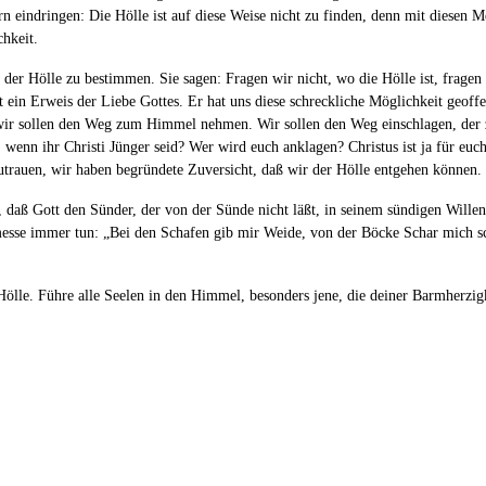
n eindringen: Die Hölle ist auf diese Weise nicht zu finden, denn mit diesen 
chkeit.
der Hölle zu bestimmen. Sie sagen: Fragen wir nicht, wo die Hölle ist, fragen w
t ein Erweis der Liebe Gottes. Er hat uns diese schreckliche Möglichkeit geoff
 wir sollen den Weg zum Himmel nehmen. Wir sollen den Weg einschlagen, der zur
 wenn ihr Christi Jünger seid? Wer wird euch anklagen? Christus ist ja für eu
utrauen, wir haben begründete Zuversicht, daß wir der Hölle entgehen können.
 daß Gott den Sünder, der von der Sünde nicht läßt, in seinem sündigen Willen 
e immer tun: „Bei den Schafen gib mir Weide, von der Böcke Schar mich scheid
ölle. Führe alle Seelen in den Himmel, besonders jene, die deiner Barmherzig