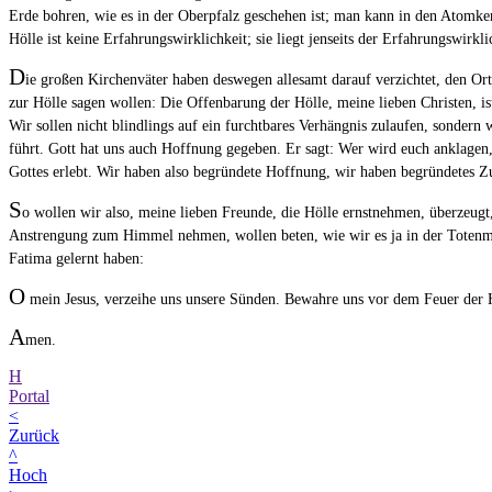
Erde bohren, wie es in der Oberpfalz geschehen ist; man kann in den Atomker
Hölle ist keine Erfahrungswirklichkeit; sie liegt jenseits der Erfahrungswirkli
D
ie großen Kirchenväter haben deswegen allesamt darauf verzichtet, den Ort 
zur Hölle sagen wollen: Die Offenbarung der Hölle, meine lieben Christen, is
Wir sollen nicht blindlings auf ein furchtbares Verhängnis zulaufen, sondern
führt. Gott hat uns auch Hoffnung gegeben. Er sagt: Wer wird euch anklagen,
Gottes erlebt. Wir haben also begründete Hoffnung, wir haben begründetes Z
S
o wollen wir also, meine lieben Freunde, die Hölle ernstnehmen, überzeugt,
Anstrengung zum Himmel nehmen, wollen beten, wie wir es ja in der Totenmess
Fatima gelernt haben:
O
mein Jesus, verzeihe uns unsere Sünden. Bewahre uns vor dem Feuer der H
A
men.
H
Portal
<
Zurück
^
Hoch