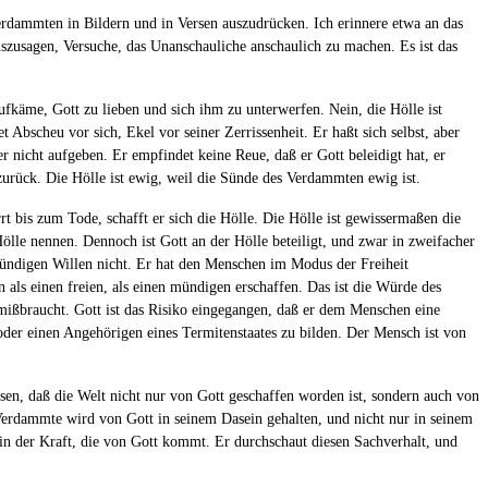
 Verdammten in Bildern und in Versen auszudrücken. Ich erinnere etwa an das
uszusagen, Versuche, das Unanschauliche anschaulich zu machen. Es ist das
fkäme, Gott zu lieben und sich ihm zu unterwerfen. Nein, die Hölle ist
bscheu vor sich, Ekel vor seiner Zerrissenheit. Er haßt sich selbst, aber
r nicht aufgeben. Er empfindet keine Reue, daß er Gott beleidigt hat, er
zurück. Die Hölle ist ewig, weil die Sünde des Verdammten ewig ist.
t bis zum Tode, schafft er sich die Hölle. Die Hölle ist gewissermaßen die
Hölle nennen. Dennoch ist Gott an der Hölle beteiligt, und zwar in zweifacher
 sündigen Willen nicht. Er hat den Menschen im Modus der Freiheit
 als einen freien, als einen mündigen erschaffen. Das ist die Würde des
mißbraucht. Gott ist das Risiko eingegangen, daß er dem Menschen eine
 oder einen Angehörigen eines Termitenstaates zu bilden. Der Mensch ist von
sen, daß die Welt nicht nur von Gott geschaffen worden ist, sondern auch von
r Verdammte wird von Gott in seinem Dasein gehalten, und nicht nur in seinem
in der Kraft, die von Gott kommt. Er durchschaut diesen Sachverhalt, und