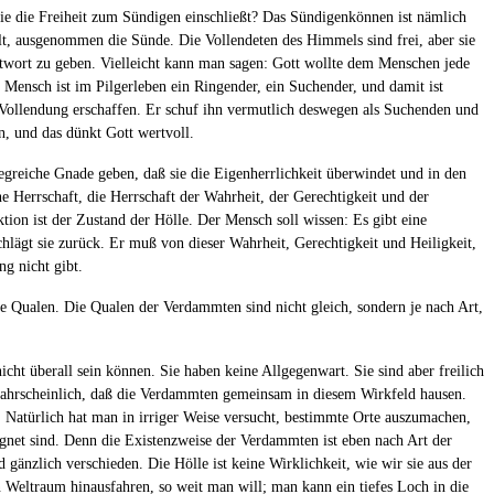
e die Freiheit zum Sündigen einschließt? Das Sündigenkönnen ist nämlich
eilt, ausgenommen die Sünde. Die Vollendeten des Himmels sind frei, aber sie
ntwort zu geben. Vielleicht kann man sagen: Gott wollte dem Menschen jede
 Mensch ist im Pilgerleben ein Ringender, ein Suchender, und damit ist
der Vollendung erschaffen. Er schuf ihn vermutlich deswegen als Suchenden und
, und das dünkt Gott wertvoll.
egreiche Gnade geben, daß sie die Eigenherrlichkeit überwindet und in den
 Herrschaft, die Herrschaft der Wahrheit, der Gerechtigkeit und der
tion ist der Zustand der Hölle. Der Mensch soll wissen: Es gibt eine
chlägt sie zurück. Er muß von dieser Wahrheit, Gerechtigkeit und Heiligkeit,
g nicht gibt.
e Qualen. Die Qualen der Verdammten sind nicht gleich, sondern je nach Art,
nicht überall sein können. Sie haben keine Allgegenwart. Sie sind aber freilich
wahrscheinlich, daß die Verdammten gemeinsam in diesem Wirkfeld hausen.
n. Natürlich hat man in irriger Weise versucht, bestimmte Orte auszumachen,
ignet sind. Denn die Existenzweise der Verdammten ist eben nach Art der
d gänzlich verschieden. Die Hölle ist keine Wirklichkeit, wie wir sie aus der
 Weltraum hinausfahren, so weit man will; man kann ein tiefes Loch in die