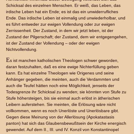
Schicksal des einzelnen Menschen. Er weiß, das Leben, das
irdische Leben hat ein Ende; es ist das ein unwiderrufliches
Ende. Das irdische Leben ist einmalig und unwiederholbar, und
es führt entweder zur ewigen Vollendung oder zur ewigen
Zerrissenheit. Der Zustand, in dem wir jetzt leben, ist der
Zustand der Pilgerschaft; der Zustand, dem wir entgegengehen,
ist der Zustand der Vollendung – oder der ewigen
Nichtvollendung.
E
s ist manchen katholischen Theologen schwer geworden,
daran festzuhalten, daß es eine ewige Nichterfüllung geben
kann. Es hat einzelne Theologen wie Origenes und seine
Anhänger gegeben, die meinten, auch die Verdammten und
auch die Teufel hätten noch eine Möglichkeit, jenseits der
Todesgrenze ihr Schicksal zu wenden; sie könnten von Stufe zu
Stufe höhersteigen, bis sie einmal auch erlöst in ätherischen
Leibern auferstehen. Sie meinten, die Erlösung wäre nicht
vollkommen, wenn es noch Unerlöste und Unerlösbare gibt.
Gegen diese Meinung von der Allerlösung (Apokatastasis
panton) hat sich das Glaubensbewußtsein der Kirche energisch
gewendet. Auf dem II., III. und IV. Konzil von Konstantinopel