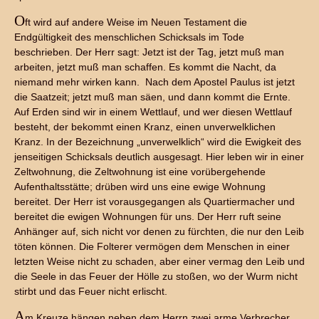
O
ft wird auf andere Weise im Neuen Testament die
Endgültigkeit des menschlichen Schicksals im Tode
beschrieben. Der Herr sagt: Jetzt ist der Tag, jetzt muß man
arbeiten, jetzt muß man schaffen. Es kommt die Nacht, da
niemand mehr wirken kann. Nach dem Apostel Paulus ist jetzt
die Saatzeit; jetzt muß man säen, und dann kommt die Ernte.
Auf Erden sind wir in einem Wettlauf, und wer diesen Wettlauf
besteht, der bekommt einen Kranz, einen unverwelklichen
Kranz. In der Bezeichnung „unverwelklich“ wird die Ewigkeit des
jenseitigen Schicksals deutlich ausgesagt. Hier leben wir in einer
Zeltwohnung, die Zeltwohnung ist eine vorübergehende
Aufenthaltsstätte; drüben wird uns eine ewige Wohnung
bereitet. Der Herr ist vorausgegangen als Quartiermacher und
bereitet die ewigen Wohnungen für uns. Der Herr ruft seine
Anhänger auf, sich nicht vor denen zu fürchten, die nur den Leib
töten können. Die Folterer vermögen dem Menschen in einer
letzten Weise nicht zu schaden, aber einer vermag den Leib und
die Seele in das Feuer der Hölle zu stoßen, wo der Wurm nicht
stirbt und das Feuer nicht erlischt.
A
m Kreuze hängen neben dem Herrn zwei arme Verbrecher.