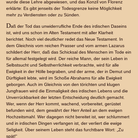
wurde diese Lehre abgewiesen, und das Konzil von Florenz
erklärte: Es gibt jenseits der Todesgrenze keine Möglichkeit
mehr zu Verdiensten oder zu Sünden.
D
aß der Tod das unwiderrufliche Ende des irdischen Daseins
ist, wird uns schon im Alten Testament mit aller Klarheit
berichtet. Noch viel deutlicher redet das Neue Testament. In
dem Gleichnis vom reichen Prasser und vom armen Lazarus
schildert der Herr, daß das Schicksal des Menschen im Tode ein
für allemal festgelegt wird. Der reiche Mann, der sein Leben in
Selbstsucht und Selbstherrlichkeit verbrachte, wird für alle
Ewigkeit in der Hölle begraben, und der arme, der in Demut und
Dürftigkeit lebte, wird im Schoße Abrahams für alle Ewigkeit
geborgen. Auch im Gleichnis von den törichten und klugen
Jungfrauen wird die Einmaligkeit des irdischen Lebens und die
Unverrückbarkeit der letzten Entscheidung deutlich gemacht.
Wer, wenn der Herr kommt, wachend, vorbereitet, gerüstet
befunden wird, dem gewährt der Herr Anteil an dem ewigen
Hochzeitsmahl. Wer dagegen nicht bereitet ist, wer schlummert
und in irdischen Dingen verfangen ist, der verliert die ewige
Seligkeit. Über seinem Leben steht das furchtbare Wort: „Zu
spät!“