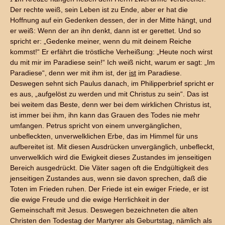
Der rechte weiß, sein Leben ist zu Ende, aber er hat die
Hoffnung auf ein Gedenken dessen, der in der Mitte hängt, und
er weiß: Wenn der an ihn denkt, dann ist er gerettet. Und so
spricht er: „Gedenke meiner, wenn du mit deinem Reiche
kommst!“ Er erfährt die tröstliche Verheißung: „Heute noch wirst
du mit mir im Paradiese sein!“ Ich weiß nicht, warum er sagt: „Im
Paradiese“, denn wer mit ihm ist, der
ist
im Paradiese.
Deswegen sehnt sich Paulus danach, im Philipperbrief spricht er
es aus, „aufgelöst zu werden und mit Christus zu sein“. Das ist
bei weitem das Beste, denn wer bei dem wirklichen Christus ist,
ist immer bei ihm, ihn kann das Grauen des Todes nie mehr
umfangen. Petrus spricht von einem unvergänglichen,
unbefleckten, unverwelklichen Erbe, das im Himmel für uns
aufbereitet ist. Mit diesen Ausdrücken unvergänglich, unbefleckt,
unverwelklich wird die Ewigkeit dieses Zustandes im jenseitigen
Bereich ausgedrückt. Die Väter sagen oft die Endgültigkeit des
jenseitigen Zustandes aus, wenn sie davon sprechen, daß die
Toten im Frieden ruhen. Der Friede ist ein ewiger Friede, er ist
die ewige Freude und die ewige Herrlichkeit in der
Gemeinschaft mit Jesus. Deswegen bezeichneten die alten
Christen den Todestag der Martyrer als Geburtstag, nämlich als