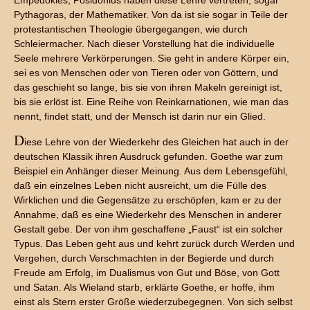
Empedokles, Posidonius haben diese Lehre vertreten, sogar
Pythagoras, der Mathematiker. Von da ist sie sogar in Teile der
protestantischen Theologie übergegangen, wie durch
Schleiermacher. Nach dieser Vorstellung hat die individuelle
Seele mehrere Verkörperungen. Sie geht in andere Körper ein,
sei es von Menschen oder von Tieren oder von Göttern, und
das geschieht so lange, bis sie von ihren Makeln gereinigt ist,
bis sie erlöst ist. Eine Reihe von Reinkarnationen, wie man das
nennt, findet statt, und der Mensch ist darin nur ein Glied.
D
iese Lehre von der Wiederkehr des Gleichen hat auch in der
deutschen Klassik ihren Ausdruck gefunden. Goethe war zum
Beispiel ein Anhänger dieser Meinung. Aus dem Lebensgefühl,
daß ein einzelnes Leben nicht ausreicht, um die Fülle des
Wirklichen und die Gegensätze zu erschöpfen, kam er zu der
Annahme, daß es eine Wiederkehr des Menschen in anderer
Gestalt gebe. Der von ihm geschaffene „Faust“ ist ein solcher
Typus. Das Leben geht aus und kehrt zurück durch Werden und
Vergehen, durch Verschmachten in der Begierde und durch
Freude am Erfolg, im Dualismus von Gut und Böse, von Gott
und Satan. Als Wieland starb, erklärte Goethe, er hoffe, ihm
einst als Stern erster Größe wiederzubegegnen. Von sich selbst