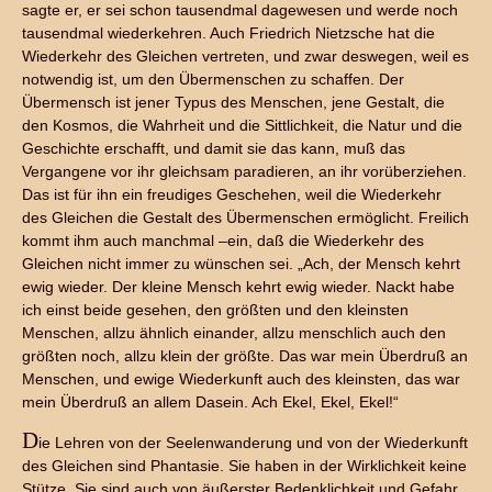
sagte er, er sei schon tausendmal dagewesen und werde noch
tausendmal wiederkehren. Auch Friedrich Nietzsche hat die
Wiederkehr des Gleichen vertreten, und zwar deswegen, weil es
notwendig ist, um den Übermenschen zu schaffen. Der
Übermensch ist jener Typus des Menschen, jene Gestalt, die
den Kosmos, die Wahrheit und die Sittlichkeit, die Natur und die
Geschichte erschafft, und damit sie das kann, muß das
Vergangene vor ihr gleichsam paradieren, an ihr vorüberziehen.
Das ist für ihn ein freudiges Geschehen, weil die Wiederkehr
des Gleichen die Gestalt des Übermenschen ermöglicht. Freilich
kommt ihm auch manchmal –ein, daß die Wiederkehr des
Gleichen nicht immer zu wünschen sei. „Ach, der Mensch kehrt
ewig wieder. Der kleine Mensch kehrt ewig wieder. Nackt habe
ich einst beide gesehen, den größten und den kleinsten
Menschen, allzu ähnlich einander, allzu menschlich auch den
größten noch, allzu klein der größte. Das war mein Überdruß an
Menschen, und ewige Wiederkunft auch des kleinsten, das war
mein Überdruß an allem Dasein. Ach Ekel, Ekel, Ekel!“
D
ie Lehren von der Seelenwanderung und von der Wiederkunft
des Gleichen sind Phantasie. Sie haben in der Wirklichkeit keine
Stütze. Sie sind auch von äußerster Bedenklichkeit und Gefahr.