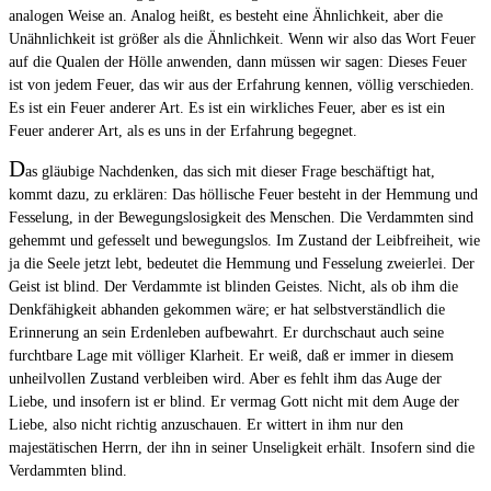
analogen Weise an. Analog heißt, es besteht eine Ähnlichkeit, aber die
Unähnlichkeit ist größer als die Ähnlichkeit. Wenn wir also das Wort Feuer
auf die Qualen der Hölle anwenden, dann müssen wir sagen: Dieses Feuer
ist von jedem Feuer, das wir aus der Erfahrung kennen, völlig verschieden.
Es ist ein Feuer anderer Art. Es ist ein wirkliches Feuer, aber es ist ein
Feuer anderer Art, als es uns in der Erfahrung begegnet.
D
as gläubige Nachdenken, das sich mit dieser Frage beschäftigt hat,
kommt dazu, zu erklären: Das höllische Feuer besteht in der Hemmung und
Fesselung, in der Bewegungslosigkeit des Menschen. Die Verdammten sind
gehemmt und gefesselt und bewegungslos. Im Zustand der Leibfreiheit, wie
ja die Seele jetzt lebt, bedeutet die Hemmung und Fesselung zweierlei. Der
Geist ist blind. Der Verdammte ist blinden Geistes. Nicht, als ob ihm die
Denkfähigkeit abhanden gekommen wäre; er hat selbstverständlich die
Erinnerung an sein Erdenleben aufbewahrt. Er durchschaut auch seine
furchtbare Lage mit völliger Klarheit. Er weiß, daß er immer in diesem
unheilvollen Zustand verbleiben wird. Aber es fehlt ihm das Auge der
Liebe, und insofern ist er blind. Er vermag Gott nicht mit dem Auge der
Liebe, also nicht richtig anzuschauen. Er wittert in ihm nur den
majestätischen Herrn, der ihn in seiner Unseligkeit erhält. Insofern sind die
Verdammten blind.