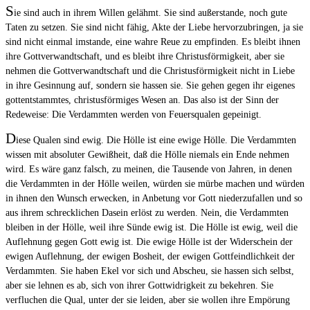
S
ie sind auch in ihrem Willen gelähmt. Sie sind außerstande, noch gute
Taten zu setzen. Sie sind nicht fähig, Akte der Liebe hervorzubringen, ja sie
sind nicht einmal imstande, eine wahre Reue zu empfinden. Es bleibt ihnen
ihre Gottverwandtschaft, und es bleibt ihre Christusförmigkeit, aber sie
nehmen die Gottverwandtschaft und die Christusförmigkeit nicht in Liebe
in ihre Gesinnung auf, sondern sie hassen sie. Sie gehen gegen ihr eigenes
gottentstammtes, christusförmiges Wesen an. Das also ist der Sinn der
Redeweise: Die Verdammten werden von Feuersqualen gepeinigt.
D
iese Qualen sind ewig. Die Hölle ist eine ewige Hölle. Die Verdammten
wissen mit absoluter Gewißheit, daß die Hölle niemals ein Ende nehmen
wird. Es wäre ganz falsch, zu meinen, die Tausende von Jahren, in denen
die Verdammten in der Hölle weilen, würden sie mürbe machen und würden
in ihnen den Wunsch erwecken, in Anbetung vor Gott niederzufallen und so
aus ihrem schrecklichen Dasein erlöst zu werden. Nein, die Verdammten
bleiben in der Hölle, weil ihre Sünde ewig ist. Die Hölle ist ewig, weil die
Auflehnung gegen Gott ewig ist. Die ewige Hölle ist der Widerschein der
ewigen Auflehnung, der ewigen Bosheit, der ewigen Gottfeindlichkeit der
Verdammten. Sie haben Ekel vor sich und Abscheu, sie hassen sich selbst,
aber sie lehnen es ab, sich von ihrer Gottwidrigkeit zu bekehren. Sie
verfluchen die Qual, unter der sie leiden, aber sie wollen ihre Empörung