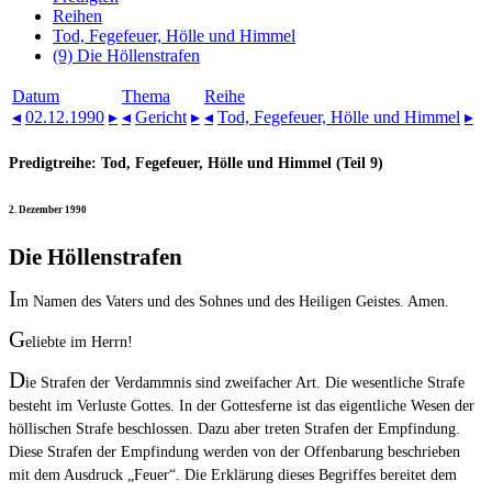
Reihen
Tod, Fegefeuer, Hölle und Himmel
(9) Die Höllenstrafen
Datum
Thema
Reihe
◂
02.12.1990
▸
◂
Gericht
▸
◂
Tod, Fegefeuer, Hölle und Himmel
▸
Predigtreihe: Tod, Fegefeuer, Hölle und Himmel (Teil 9)
2. Dezember 1990
Die Höllenstrafen
I
m Namen des Vaters und des Sohnes und des Heiligen Geistes. Amen.
G
eliebte im Herrn!
D
ie Strafen der Verdammnis sind zweifacher Art. Die wesentliche Strafe
besteht im Verluste Gottes. In der Gottesferne ist das eigentliche Wesen der
höllischen Strafe beschlossen. Dazu aber treten Strafen der Empfindung.
Diese Strafen der Empfindung werden von der Offenbarung beschrieben
mit dem Ausdruck „Feuer“. Die Erklärung dieses Begriffes bereitet dem