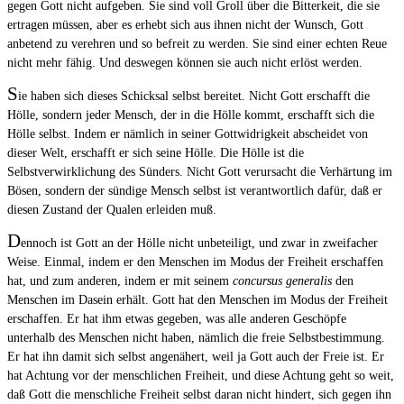
gegen Gott nicht aufgeben. Sie sind voll Groll über die Bitterkeit, die sie
ertragen müssen, aber es erhebt sich aus ihnen nicht der Wunsch, Gott
anbetend zu verehren und so befreit zu werden. Sie sind einer echten Reue
nicht mehr fähig. Und deswegen können sie auch nicht erlöst werden.
S
ie haben sich dieses Schicksal selbst bereitet. Nicht Gott erschafft die
Hölle, sondern jeder Mensch, der in die Hölle kommt, erschafft sich die
Hölle selbst. Indem er nämlich in seiner Gottwidrigkeit abscheidet von
dieser Welt, erschafft er sich seine Hölle. Die Hölle ist die
Selbstverwirklichung des Sünders. Nicht Gott verursacht die Verhärtung im
Bösen, sondern der sündige Mensch selbst ist verantwortlich dafür, daß er
diesen Zustand der Qualen erleiden muß.
D
ennoch ist Gott an der Hölle nicht unbeteiligt, und zwar in zweifacher
Weise. Einmal, indem er den Menschen im Modus der Freiheit erschaffen
hat, und zum anderen, indem er mit seinem
concursus generalis
den
Menschen im Dasein erhält. Gott hat den Menschen im Modus der Freiheit
erschaffen. Er hat ihm etwas gegeben, was alle anderen Geschöpfe
unterhalb des Menschen nicht haben, nämlich die freie Selbstbestimmung.
Er hat ihn damit sich selbst angenähert, weil ja Gott auch der Freie ist. Er
hat Achtung vor der menschlichen Freiheit, und diese Achtung geht so weit,
daß Gott die menschliche Freiheit selbst daran nicht hindert, sich gegen ihn