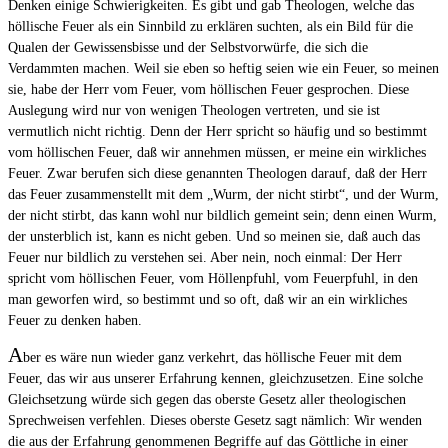
Denken einige Schwierigkeiten. Es gibt und gab Theologen, welche das
höllische Feuer als ein Sinnbild zu erklären suchten, als ein Bild für die
Qualen der Gewissensbisse und der Selbstvorwürfe, die sich die
Verdammten machen. Weil sie eben so heftig seien wie ein Feuer, so meinen
sie, habe der Herr vom Feuer, vom höllischen Feuer gesprochen. Diese
Auslegung wird nur von wenigen Theologen vertreten, und sie ist
vermutlich nicht richtig. Denn der Herr spricht so häufig und so bestimmt
vom höllischen Feuer, daß wir annehmen müssen, er meine ein wirkliches
Feuer. Zwar berufen sich diese genannten Theologen darauf, daß der Herr
das Feuer zusammenstellt mit dem „Wurm, der nicht stirbt“, und der Wurm,
der nicht stirbt, das kann wohl nur bildlich gemeint sein; denn einen Wurm,
der unsterblich ist, kann es nicht geben. Und so meinen sie, daß auch das
Feuer nur bildlich zu verstehen sei. Aber nein, noch einmal: Der Herr
spricht vom höllischen Feuer, vom Höllenpfuhl, vom Feuerpfuhl, in den
man geworfen wird, so bestimmt und so oft, daß wir an ein wirkliches
Feuer zu denken haben.
A
ber es wäre nun wieder ganz verkehrt, das höllische Feuer mit dem
Feuer, das wir aus unserer Erfahrung kennen, gleichzusetzen. Eine solche
Gleichsetzung würde sich gegen das oberste Gesetz aller theologischen
Sprechweisen verfehlen. Dieses oberste Gesetz sagt nämlich: Wir wenden
die aus der Erfahrung genommenen Begriffe auf das Göttliche in einer