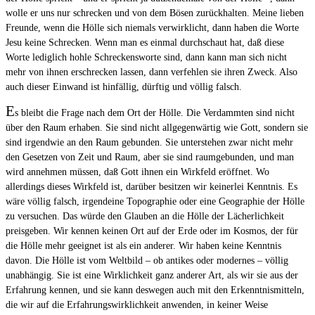
wolle er uns nur schrecken und von dem Bösen zurückhalten. Meine lieben
Freunde, wenn die Hölle sich niemals verwirklicht, dann haben die Worte
Jesu keine Schrecken. Wenn man es einmal durchschaut hat, daß diese
Worte lediglich hohle Schreckensworte sind, dann kann man sich nicht
mehr von ihnen erschrecken lassen, dann verfehlen sie ihren Zweck. Also
auch dieser Einwand ist hinfällig, dürftig und völlig falsch.
E
s bleibt die Frage nach dem Ort der Hölle. Die Verdammten sind nicht
über den Raum erhaben. Sie sind nicht allgegenwärtig wie Gott, sondern sie
sind irgendwie an den Raum gebunden. Sie unterstehen zwar nicht mehr
den Gesetzen von Zeit und Raum, aber sie sind raumgebunden, und man
wird annehmen müssen, daß Gott ihnen ein Wirkfeld eröffnet. Wo
allerdings dieses Wirkfeld ist, darüber besitzen wir keinerlei Kenntnis. Es
wäre völlig falsch, irgendeine Topographie oder eine Geographie der Hölle
zu versuchen. Das würde den Glauben an die Hölle der Lächerlichkeit
preisgeben. Wir kennen keinen Ort auf der Erde oder im Kosmos, der für
die Hölle mehr geeignet ist als ein anderer. Wir haben keine Kenntnis
davon. Die Hölle ist vom Weltbild – ob antikes oder modernes – völlig
unabhängig. Sie ist eine Wirklichkeit ganz anderer Art, als wir sie aus der
Erfahrung kennen, und sie kann deswegen auch mit den Erkenntnismitteln,
die wir auf die Erfahrungswirklichkeit anwenden, in keiner Weise