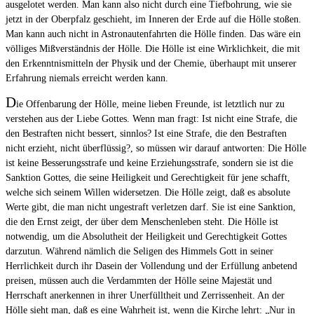
ausgelotet werden. Man kann also nicht durch eine Tiefbohrung, wie sie
jetzt in der Oberpfalz geschieht, im Inneren der Erde auf die Hölle stoßen.
Man kann auch nicht in Astronautenfahrten die Hölle finden. Das wäre ein
völliges Mißverständnis der Hölle. Die Hölle ist eine Wirklichkeit, die mit
den Erkenntnismitteln der Physik und der Chemie, überhaupt mit unserer
Erfahrung niemals erreicht werden kann.
D
ie Offenbarung der Hölle, meine lieben Freunde, ist letztlich nur zu
verstehen aus der Liebe Gottes. Wenn man fragt: Ist nicht eine Strafe, die
den Bestraften nicht bessert, sinnlos? Ist eine Strafe, die den Bestraften
nicht erzieht, nicht überflüssig?, so müssen wir darauf antworten: Die Hölle
ist keine Besserungsstrafe und keine Erziehungsstrafe, sondern sie ist die
Sanktion Gottes, die seine Heiligkeit und Gerechtigkeit für jene schafft,
welche sich seinem Willen widersetzen. Die Hölle zeigt, daß es absolute
Werte gibt, die man nicht ungestraft verletzen darf. Sie ist eine Sanktion,
die den Ernst zeigt, der über dem Menschenleben steht. Die Hölle ist
notwendig, um die Absolutheit der Heiligkeit und Gerechtigkeit Gottes
darzutun. Während nämlich die Seligen des Himmels Gott in seiner
Herrlichkeit durch ihr Dasein der Vollendung und der Erfüllung anbetend
preisen, müssen auch die Verdammten der Hölle seine Majestät und
Herrschaft anerkennen in ihrer Unerfülltheit und Zerrissenheit. An der
Hölle sieht man, daß es eine Wahrheit ist, wenn die Kirche lehrt: „Nur in