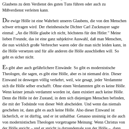
Glaubens zu dem Verdienst des guten Tuns führen oder auch zu
Mißverdienst verleiten kann.
D
ie ewige Hölle ist eine Wahrheit unseres Glaubens, die von den Menschen
schwer ertragen wird. Der rheinhessische Dichter Carl Zuckmayer sagte
einmal: „An die Hölle glaube ich nicht, höchstens für den Hitler.“ Meine
lieben Freunde, das ist eine ganz subjektive Auswahl, daß man Menschen,
die nun wirklich große Verbrecher waren oder die man nicht leiden kann, in
die Hölle versetzen und für alle anderen die Hölle ausschließen will. So
geht es sicher nicht.
E
s gibt aber auch gefährlichere Einwände. So gibt es modernistische
Theologen, die sagen, es gibt eine Hölle, aber es ist niemand drin. Dieser
Einwand ist deswegen völlig verkehrt, weil, wie gesagt, jeder Verdammte
sich die Hölle selber erschafft. Ohne einen Verdammten gibt es keine Hölle.
Wenn keiner jemals verdammt worden ist, dann existiert auch keine Hölle.
Denn die Hölle ist der Zustand, in dem sich diejenigen Menschen befinden,
die mit der Todsünde von dieser Welt abscheiden. Und wenn das niemals
geschehen ist, dann gibt es auch keine Hölle. Also dieser Einwand ist
lächerlich, er ist dürftig, und er ist unhaltbar. Genauso unsinnig ist die auch
von modernistischen Theologen vorgetragene Meinung: Wenn Christus von
der Hölle spricht – und er spricht ja dutzendemale von der Hölle –, dann