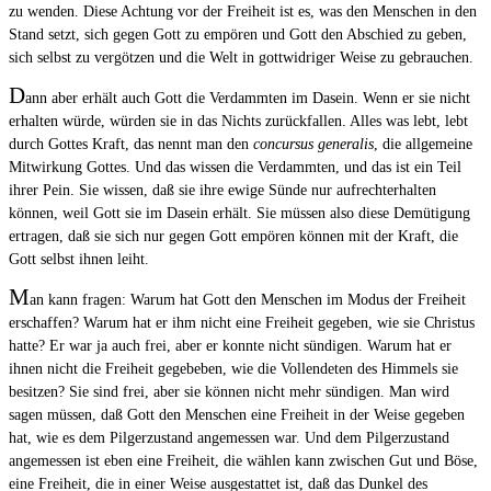
zu wenden. Diese Achtung vor der Freiheit ist es, was den Menschen in den
Stand setzt, sich gegen Gott zu empören und Gott den Abschied zu geben,
sich selbst zu vergötzen und die Welt in gottwidriger Weise zu gebrauchen.
D
ann aber erhält auch Gott die Verdammten im Dasein. Wenn er sie nicht
erhalten würde, würden sie in das Nichts zurückfallen. Alles was lebt, lebt
durch Gottes Kraft, das nennt man den
concursus generalis
, die allgemeine
Mitwirkung Gottes. Und das wissen die Verdammten, und das ist ein Teil
ihrer Pein. Sie wissen, daß sie ihre ewige Sünde nur aufrechterhalten
können, weil Gott sie im Dasein erhält. Sie müssen also diese Demütigung
ertragen, daß sie sich nur gegen Gott empören können mit der Kraft, die
Gott selbst ihnen leiht.
M
an kann fragen: Warum hat Gott den Menschen im Modus der Freiheit
erschaffen? Warum hat er ihm nicht eine Freiheit gegeben, wie sie Christus
hatte? Er war ja auch frei, aber er konnte nicht sündigen. Warum hat er
ihnen nicht die Freiheit gegebeben, wie die Vollendeten des Himmels sie
besitzen? Sie sind frei, aber sie können nicht mehr sündigen. Man wird
sagen müssen, daß Gott den Menschen eine Freiheit in der Weise gegeben
hat, wie es dem Pilgerzustand angemessen war. Und dem Pilgerzustand
angemessen ist eben eine Freiheit, die wählen kann zwischen Gut und Böse,
eine Freiheit, die in einer Weise ausgestattet ist, daß das Dunkel des