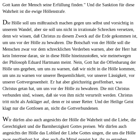
Gott kann der Mensch seine Erfüllung finden.“ Und die Sanktion für diese
Wahrheit ist die ewige Höllenstrafe.
D
ie Hölle soll uns mißtrauisch machen gegen uns selbst und vorsichtig in
unserem Wandel, aber sie soll uns nicht in irrationale Schrecken versetzen,
denn wir wissen, daß Christus zu diesem Zweck auf die Erde gekommen ist,
um uns vor der Hölle zu bewahren. Die Botschaft von der Hölle soll die
Menschen zwar vor dem schrecklichen Verderben warnen, aber der Herr hat
kein Interesse daran, sie in diese Hölle hineinzustoßen, wie meinetwegen
der Philosoph Eduard Hartmann meint. Nein, Gott hat die Offenbarung der
Hölle uns gegeben, um uns zu warnen, daß wir nicht in die Hölle kommen,
um uns zu warnen vor unserer Bequemlichkeit, vor unserer Lässigkeit, vor
unserer Gottvergessenheit. Er hat aber gleichzeitig geoffenbart, was
Christus getan hat, um uns vor der Hölle zu bewahren. Die mit Christus
verbunden sind, wissen, daß sie von ihm nicht verurteilt werden. Christus
tritt nicht als Ankläger auf, denn er ist unser Retter. Und der Heilige Geist
klagt nur die Gottlosen an, nicht die Gottverbundenen.
W
ir dürfen also auch angesichts der Hölle die Wahrheit und die Liebe, die
Gerechtigkeit und die Barmherzigkeit Gottes preisen. Wir dürfen auch
angesichts der Hölle das Loblied der Liebe Gottes singen, die uns die Hölle
zwar geoffenbart hat, aber auch die Mittel gezeigt hat, ihr zu entgehen.