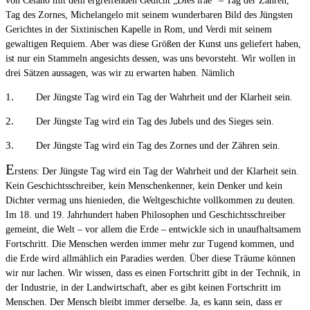
von Celano mit dem ergreifenden Gedicht „Dies irae“ – Tag der Zähren,
Tag des Zornes, Michelangelo mit seinem wunderbaren Bild des Jüngsten
Gerichtes in der Sixtinischen Kapelle in Rom, und Verdi mit seinem
gewaltigen Requiem. Aber was diese Größen der Kunst uns geliefert haben,
ist nur ein Stammeln angesichts dessen, was uns bevorsteht. Wir wollen in
drei Sätzen aussagen, was wir zu erwarten haben. Nämlich
1. Der Jüngste Tag wird ein Tag der Wahrheit und der Klarheit sein.
2. Der Jüngste Tag wird ein Tag des Jubels und des Sieges sein.
3. Der Jüngste Tag wird ein Tag des Zornes und der Zähren sein.
E
rstens: Der Jüngste Tag wird ein Tag der Wahrheit und der Klarheit sein.
Kein Geschichtsschreiber, kein Menschenkenner, kein Denker und kein
Dichter vermag uns hienieden, die Weltgeschichte vollkommen zu deuten.
Im 18. und 19. Jahrhundert haben Philosophen und Geschichtsschreiber
gemeint, die Welt – vor allem die Erde – entwickle sich in unaufhaltsamem
Fortschritt. Die Menschen werden immer mehr zur Tugend kommen, und
die Erde wird allmählich ein Paradies werden. Über diese Träume können
wir nur lachen. Wir wissen, dass es einen Fortschritt gibt in der Technik, in
der Industrie, in der Landwirtschaft, aber es gibt keinen Fortschritt im
Menschen. Der Mensch bleibt immer derselbe. Ja, es kann sein, dass er