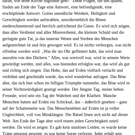
daran, wie seine Kirche zugrunde geht?“ Diese Fragen, die uns quälen,
finden am Ende der Tage eine Antwort, eine befriedigende, eine
erschöpfende Antwort. Gottes unendliche Weisheit, Heiligkeit und
Gerechtigkeit werden aufstrahlen, unwiderstehlich die Bösen
niederschmetternd und herrlich aufrichtend die Guten. Es wird sich zeigen,
dass alles Verdienst und alles Missverdienst, die kleinste Schuld und die
geringste gute Tat, ja das innerste Wesen und Streben des Menschen
aufgezeichnet ist und fein gewogen wird. Es ist nichts verborgen, was nicht
offenbar werden wird. „Was ihr ins Ohr geflüstert habt, das wird man
ausrufen von den Dächern.“ Alles, was wertvoll war, wird in seinem Werte
gewürdigt werden, und alles, was hienieden erfolglos war, das wird als gut
und richtig sich zeigen. Das Hohe, das auf Erden vielfach verlacht und
verhöhnt und geschmäht wurde, das wird wunderbar aufragen. Das Böse
aber, das sich hier schon im billigen Triumphe tummelte, das Böse wird in
seiner Nichtswürdigkeit gezeigt werden. Der Jüngste Tag, meine lieben
Freunde, wird sein ein Tag der Wahrheit und der Klarheit. Manche
Menschen hatten auf Erden ein Schicksal, das – äußerlich gesehen – ganz
auf der Schattenseite war. Das Menschenleben auf Erden ist ja voller
Ungleichheit, voll von Missklängen. Die Rätsel lösen sich nicht auf dieser
Welt. Am Ende der Tage aber wird einem jeden Gerechtigkeit zuteil
werden. Da wird es zeigen: Es gab kein sinnloses Leiden; es wurde keine
Träne umsonst geweint; es war keine Sorge verloren. Jeder erhält sein