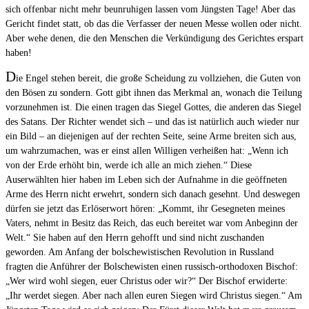
sich offenbar nicht mehr beunruhigen lassen vom Jüngsten Tage! Aber das
Gericht findet statt, ob das die Verfasser der neuen Messe wollen oder nicht.
Aber wehe denen, die den Menschen die Verkündigung des Gerichtes erspart
haben!
D
ie Engel stehen bereit, die große Scheidung zu vollziehen, die Guten von
den Bösen zu sondern. Gott gibt ihnen das Merkmal an, wonach die Teilung
vorzunehmen ist. Die einen tragen das Siegel Gottes, die anderen das Siegel
des Satans. Der Richter wendet sich – und das ist natürlich auch wieder nur
ein Bild – an diejenigen auf der rechten Seite, seine Arme breiten sich aus,
um wahrzumachen, was er einst allen Willigen verheißen hat: „Wenn ich
von der Erde erhöht bin, werde ich alle an mich ziehen.“ Diese
Auserwählten hier haben im Leben sich der Aufnahme in die geöffneten
Arme des Herrn nicht erwehrt, sondern sich danach gesehnt. Und deswegen
dürfen sie jetzt das Erlöserwort hören: „Kommt, ihr Gesegneten meines
Vaters, nehmt in Besitz das Reich, das euch bereitet war vom Anbeginn der
Welt.“ Sie haben auf den Herrn gehofft und sind nicht zuschanden
geworden. Am Anfang der bolschewistischen Revolution in Russland
fragten die Anführer der Bolschewisten einen russisch-orthodoxen Bischof:
„Wer wird wohl siegen, euer Christus oder wir?“ Der Bischof erwiderte:
„Ihr werdet siegen. Aber nach allen euren Siegen wird Christus siegen.“ Am