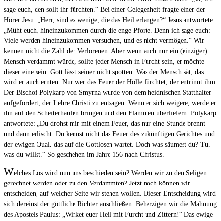
sage euch, den sollt ihr fürchten.“ Bei einer Gelegenheit fragte einer der
Hörer Jesu: „Herr, sind es wenige, die das Heil erlangen?“ Jesus antwortete:
„Müht euch, hineinzukommen durch die enge Pforte. Denn ich sage euch:
Viele werden hineinzukommen versuchen, und es nicht vermögen.“ Wir
kennen nicht die Zahl der Verlorenen. Aber wenn auch nur ein (einziger)
Mensch verdammt würde, sollte jeder Mensch in Furcht sein, er möchte
dieser eine sein. Gott lässt seiner nicht spotten. Was der Mensch sät, das
wird er auch ernten. Nur wer das Feuer der Hölle fürchtet, der entrinnt ihm.
Der Bischof Polykarp von Smyrna wurde von dem heidnischen Statthalter
aufgefordert, der Lehre Christi zu entsagen. Wenn er sich weigere, werde er
ihn auf den Scheiterhaufen bringen und den Flammen überliefern. Polykarp
antwortete: „Du drohst mir mit einem Feuer, das nur eine Stunde brennt
und dann erlischt. Du kennst nicht das Feuer des zukünftigen Gerichtes und
der ewigen Qual, das auf die Gottlosen wartet. Doch was säumest du? Tu,
was du willst.“ So geschehen im Jahre 156 nach Christus.
W
elches Los wird nun uns beschieden sein? Werden wir zu den Seligen
gerechnet werden oder zu den Verdammten? Jetzt noch können wir
entscheiden, auf welcher Seite wir stehen wollen. Dieser Entscheidung wird
sich dereinst der göttliche Richter anschließen. Beherzigen wir die Mahnung
des Apostels Paulus: „Wirket euer Heil mit Furcht und Zittern!“ Das ewige