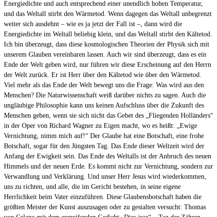
Energiedichte und auch entsprechend einer unendlich hohen Temperatur,
und das Weltall stirbt den Wärmetod. Wenn dagegen das Weltall unbegrenzt
weiter sich ausdehnt – wie es ja jetzt der Fall ist –, dann wird die
Energiedichte im Weltall beliebig klein, und das Weltall stirbt den Kältetod.
Ich bin überzeugt, dass diese kosmologischen Theorien der Physik sich mit
unserem Glauben vereinbaren lassen. Auch wir sind überzeugt, dass es ein
Ende der Welt geben wird, nur führen wir diese Erscheinung auf den Herrn
der Welt zurück. Er ist Herr über den Kältetod wie über den Wärmetod.
Viel mehr als das Ende der Welt bewegt uns die Frage: Was wird aus den
Menschen? Die Naturwissenschaft weiß darüber nichts zu sagen. Auch die
ungläubige Philosophie kann uns keinen Aufschluss über die Zukunft des
Menschen geben, wenn sie sich nicht das Gebet des „Fliegenden Holländers“
in der Oper von Richard Wagner zu Eigen macht, wo es heißt: „Ewige
Vernichtung, nimm mich auf!“ Der Glaube hat eine Botschaft, eine frohe
Botschaft, sogar für den Jüngsten Tag. Das Ende dieser Weltzeit wird der
Anfang der Ewigkeit sein. Das Ende des Weltalls ist der Anbruch des neuen
Himmels und der neuen Erde. Es kommt nicht zur Vernichtung, sondern zur
Verwandlung und Verklärung. Und unser Herr Jesus wird wiederkommen,
uns zu richten, und alle, die im Gericht bestehen, in seine eigene
Herrlichkeit beim Vater einzuführen. Diese Glaubensbotschaft haben die
größten Meister der Kunst auszusagen oder zu gestalten versucht: Thomas