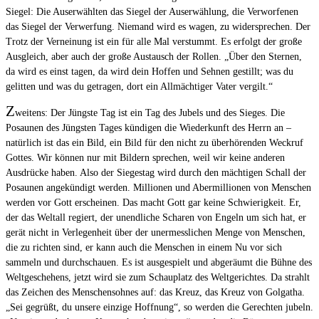
Siegel: Die Auserwählten das Siegel der Auserwählung, die Verworfenen
das Siegel der Verwerfung. Niemand wird es wagen, zu widersprechen. Der
Trotz der Verneinung ist ein für alle Mal verstummt. Es erfolgt der große
Ausgleich, aber auch der große Austausch der Rollen. „Über den Sternen,
da wird es einst tagen, da wird dein Hoffen und Sehnen gestillt; was du
gelitten und was du getragen, dort ein Allmächtiger Vater vergilt.“
Z
weitens: Der Jüngste Tag ist ein Tag des Jubels und des Sieges. Die
Posaunen des Jüngsten Tages kündigen die Wiederkunft des Herrn an –
natürlich ist das ein Bild, ein Bild für den nicht zu überhörenden Weckruf
Gottes. Wir können nur mit Bildern sprechen, weil wir keine anderen
Ausdrücke haben. Also der Siegestag wird durch den mächtigen Schall der
Posaunen angekündigt werden. Millionen und Abermillionen von Menschen
werden vor Gott erscheinen. Das macht Gott gar keine Schwierigkeit. Er,
der das Weltall regiert, der unendliche Scharen von Engeln um sich hat, er
gerät nicht in Verlegenheit über der unermesslichen Menge von Menschen,
die zu richten sind, er kann auch die Menschen in einem Nu vor sich
sammeln und durchschauen. Es ist ausgespielt und abgeräumt die Bühne des
Weltgeschehens, jetzt wird sie zum Schauplatz des Weltgerichtes. Da strahlt
das Zeichen des Menschensohnes auf: das Kreuz, das Kreuz von Golgatha.
„Sei gegrüßt, du unsere einzige Hoffnung“, so werden die Gerechten jubeln.