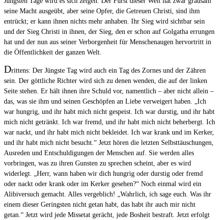
Jüngsten Tage wird es sich zeigen: Der Fürst dieser Welt hat zwar grausam
seine Macht ausgeübt, aber seine Opfer, die Getreuen Christi, sind ihm
entrückt; er kann ihnen nichts mehr anhaben. Ihr Sieg wird sichtbar sein
und der Sieg Christi in ihnen, der Sieg, den er schon auf Golgatha errungen
hat und der nun aus seiner Verborgenheit für Menschenaugen hervortritt in
die Öffentlichkeit der ganzen Welt.
D
rittens: Der Jüngste Tag wird auch ein Tag des Zornes und der Zähren
sein. Der göttliche Richter wird sich zu denen wenden, die auf der linken
Seite stehen. Er hält ihnen ihre Schuld vor, namentlich – aber nicht allein –
das, was sie ihm und seinen Geschöpfen an Liebe verweigert haben. „Ich
war hungrig, und ihr habt mich nicht gespeist. Ich war durstig, und ihr habt
mich nicht getränkt. Ich war fremd, und ihr habt mich nicht beherbergt. Ich
war nackt, und ihr habt mich nicht bekleidet. Ich war krank und im Kerker,
und ihr habt mich nicht besucht.“ Jetzt hören die letzten Selbsttäuschungen,
Ausreden und Entschuldigungen der Menschen auf. Sie werden alles
vorbringen, was zu ihren Gunsten zu sprechen scheint, aber es wird
widerlegt. „Herr, wann haben wir dich hungrig oder durstig oder fremd
oder nackt oder krank oder im Kerker gesehen?“ Noch einmal wird ein
Alibiversuch gemacht. Alles vergeblich! „Wahrlich, ich sage euch. Was ihr
einem dieser Geringsten nicht getan habt, das habt ihr auch mir nicht
getan.“ Jetzt wird jede Missetat gerächt, jede Bosheit bestraft. Jetzt erfolgt