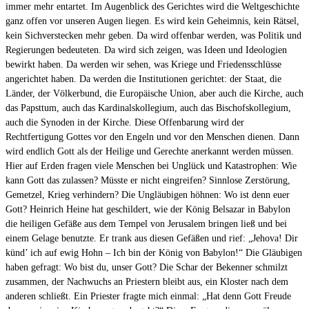
immer mehr entartet. Im Augenblick des Gerichtes wird die Weltgeschichte
ganz offen vor unseren Augen liegen. Es wird kein Geheimnis, kein Rätsel,
kein Sichverstecken mehr geben. Da wird offenbar werden, was Politik und
Regierungen bedeuteten. Da wird sich zeigen, was Ideen und Ideologien
bewirkt haben. Da werden wir sehen, was Kriege und Friedensschlüsse
angerichtet haben. Da werden die Institutionen gerichtet: der Staat, die
Länder, der Völkerbund, die Europäische Union, aber auch die Kirche, auch
das Papsttum, auch das Kardinalskollegium, auch das Bischofskollegium,
auch die Synoden in der Kirche. Diese Offenbarung wird der
Rechtfertigung Gottes vor den Engeln und vor den Menschen dienen. Dann
wird endlich Gott als der Heilige und Gerechte anerkannt werden müssen.
Hier auf Erden fragen viele Menschen bei Unglück und Katastrophen: Wie
kann Gott das zulassen? Müsste er nicht eingreifen? Sinnlose Zerstörung,
Gemetzel, Krieg verhindern? Die Ungläubigen höhnen: Wo ist denn euer
Gott? Heinrich Heine hat geschildert, wie der König Belsazar in Babylon
die heiligen Gefäße aus dem Tempel von Jerusalem bringen ließ und bei
einem Gelage benutzte. Er trank aus diesen Gefäßen und rief: „Jehova! Dir
künd’ ich auf ewig Hohn – Ich bin der König von Babylon!“ Die Gläubigen
haben gefragt: Wo bist du, unser Gott? Die Schar der Bekenner schmilzt
zusammen, der Nachwuchs an Priestern bleibt aus, ein Kloster nach dem
anderen schließt. Ein Priester fragte mich einmal: „Hat denn Gott Freude