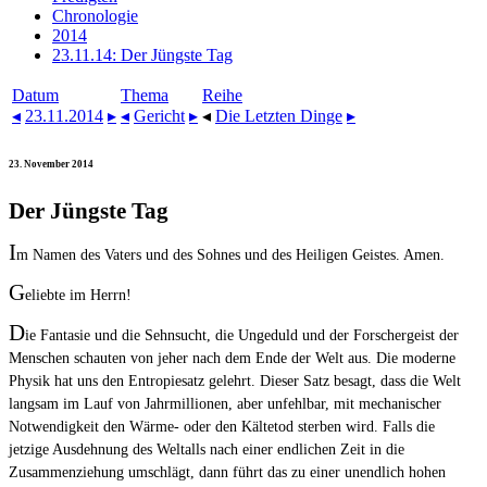
Chronologie
2014
23.11.14: Der Jüngste Tag
Datum
Thema
Reihe
◂
23.11.2014
▸
◂
Gericht
▸
◂
Die Letzten Dinge
▸
23. November 2014
Der Jüngste Tag
I
m Namen des Vaters und des Sohnes und des Heiligen Geistes. Amen.
G
eliebte im Herrn!
D
ie Fantasie und die Sehnsucht, die Ungeduld und der Forschergeist der
Menschen schauten von jeher nach dem Ende der Welt aus. Die moderne
Physik hat uns den Entropiesatz gelehrt. Dieser Satz besagt, dass die Welt
langsam im Lauf von Jahrmillionen, aber unfehlbar, mit mechanischer
Notwendigkeit den Wärme- oder den Kältetod sterben wird. Falls die
jetzige Ausdehnung des Weltalls nach einer endlichen Zeit in die
Zusammenziehung umschlägt, dann führt das zu einer unendlich hohen