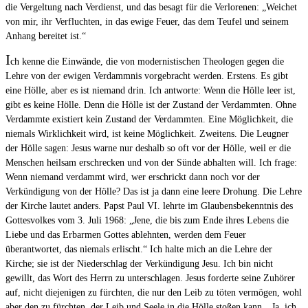
die Vergeltung nach Verdienst, und das besagt für die Verlorenen: „Weichet
von mir, ihr Verfluchten, in das ewige Feuer, das dem Teufel und seinem
Anhang bereitet ist.“
I
ch kenne die Einwände, die von modernistischen Theologen gegen die
Lehre von der ewigen Verdammnis vorgebracht werden. Erstens. Es gibt
eine Hölle, aber es ist niemand drin. Ich antworte: Wenn die Hölle leer ist,
gibt es keine Hölle. Denn die Hölle ist der Zustand der Verdammten. Ohne
Verdammte existiert kein Zustand der Verdammten. Eine Möglichkeit, die
niemals Wirklichkeit wird, ist keine Möglichkeit. Zweitens. Die Leugner
der Hölle sagen: Jesus warne nur deshalb so oft vor der Hölle, weil er die
Menschen heilsam erschrecken und von der Sünde abhalten will. Ich frage:
Wenn niemand verdammt wird, wer erschrickt dann noch vor der
Verkündigung von der Hölle? Das ist ja dann eine leere Drohung. Die Lehre
der Kirche lautet anders. Papst Paul VI. lehrte im Glaubensbekenntnis des
Gottesvolkes vom 3. Juli 1968: „Jene, die bis zum Ende ihres Lebens die
Liebe und das Erbarmen Gottes ablehnten, werden dem Feuer
überantwortet, das niemals erlischt.“ Ich halte mich an die Lehre der
Kirche; sie ist der Niederschlag der Verkündigung Jesu. Ich bin nicht
gewillt, das Wort des Herrn zu unterschlagen. Jesus forderte seine Zuhörer
auf, nicht diejenigen zu fürchten, die nur den Leib zu töten vermögen, wohl
aber den zu fürchten, der Leib und Seele in die Hölle stoßen kann. „Ja, ich