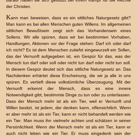
darauf haben sie sich gestützt bei ihrem Kampf für die Rechte
der Christen.
K
ann man beweisen, dass es ein sittliches Naturgesetz gibt?
Man kann es bei allen Menschen guten Willens. Im allgemeinen
sittlichen Bewußtsein zeigt sich das Vorhandensein eines
Sollens. Wir alle spüren, dass wir bei bestimmten Vorhaben,
Handlungen, Aktionen vor der Frage stehen: Darf ich oder darf
ich nicht? Es ist dem Menschen zutiefst eingewurzelt ein Sollen,
das der Vernunft aufgegeben ist, ein Gespür für das, was der
Mensch tun darf oder soll oder nicht tun darf oder nicht tun soll.
In diesem Gespür deutet sich das sittliche Naturgesetz an. Das
Nachdenken erhärtet diese Erscheinung, die wir ja alle in uns
spüren. Es vertieft diese volkstümliche Überzeugung. Mit der
Vernunft erkennt der Mensch, dass es eine innere
Notwendigkeit gibt, bestimmte Dinge zu tun oder zu unterlassen.
Dass der Mensch mehr ist als ein Tier, weil er Vernunft und
Willen besitzt, ist jedem, der denken kann, offensichtlich. Wenn
er aber mehr ist als ein Tier, kann er nicht behandelt werden wie
ein Tier. Man muss ihn vielmehr achten und schätzen in seiner
Persönlichkeit. Wenn der Mensch mehr ist als ein Tier, kann er
auch nicht leben wie ein Tier. Er muss eingedenk sein der