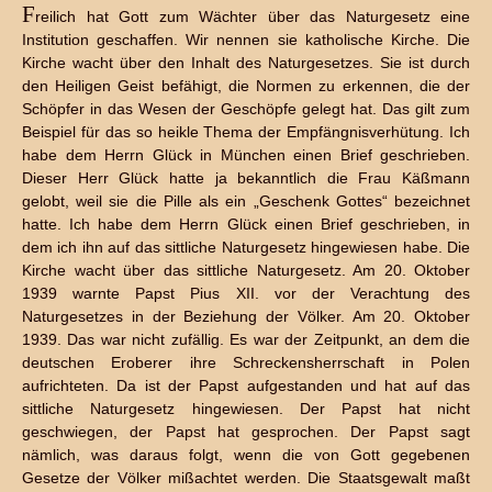
F
reilich hat Gott zum Wächter über das Naturgesetz eine
Institution geschaffen. Wir nennen sie katholische Kirche. Die
Kirche wacht über den Inhalt des Naturgesetzes. Sie ist durch
den Heiligen Geist befähigt, die Normen zu erkennen, die der
Schöpfer in das Wesen der Geschöpfe gelegt hat. Das gilt zum
Beispiel für das so heikle Thema der Empfängnisverhütung. Ich
habe dem Herrn Glück in München einen Brief geschrieben.
Dieser Herr Glück hatte ja bekanntlich die Frau Käßmann
gelobt, weil sie die Pille als ein „Geschenk Gottes“ bezeichnet
hatte. Ich habe dem Herrn Glück einen Brief geschrieben, in
dem ich ihn auf das sittliche Naturgesetz hingewiesen habe. Die
Kirche wacht über das sittliche Naturgesetz. Am 20. Oktober
1939 warnte Papst Pius XII. vor der Verachtung des
Naturgesetzes in der Beziehung der Völker. Am 20. Oktober
1939. Das war nicht zufällig. Es war der Zeitpunkt, an dem die
deutschen Eroberer ihre Schreckensherrschaft in Polen
aufrichteten. Da ist der Papst aufgestanden und hat auf das
sittliche Naturgesetz hingewiesen. Der Papst hat nicht
geschwiegen, der Papst hat gesprochen. Der Papst sagt
nämlich, was daraus folgt, wenn die von Gott gegebenen
Gesetze der Völker mißachtet werden. Die Staatsgewalt maßt