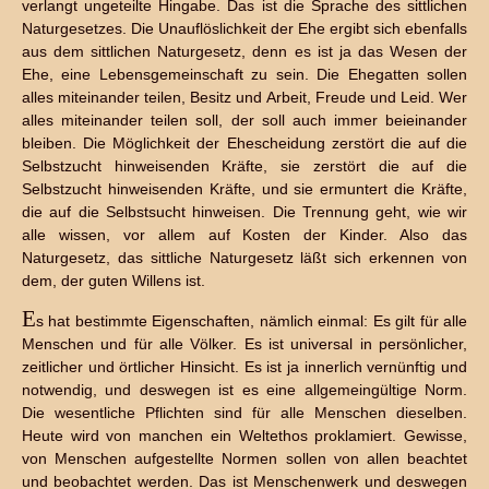
verlangt ungeteilte Hingabe. Das ist die Sprache des sittlichen
Naturgesetzes. Die Unauflöslichkeit der Ehe ergibt sich ebenfalls
aus dem sittlichen Naturgesetz, denn es ist ja das Wesen der
Ehe, eine Lebensgemeinschaft zu sein. Die Ehegatten sollen
alles miteinander teilen, Besitz und Arbeit, Freude und Leid. Wer
alles miteinander teilen soll, der soll auch immer beieinander
bleiben. Die Möglichkeit der Ehescheidung zerstört die auf die
Selbstzucht hinweisenden Kräfte, sie zerstört die auf die
Selbstzucht hinweisenden Kräfte, und sie ermuntert die Kräfte,
die auf die Selbstsucht hinweisen. Die Trennung geht, wie wir
alle wissen, vor allem auf Kosten der Kinder. Also das
Naturgesetz, das sittliche Naturgesetz läßt sich erkennen von
dem, der guten Willens ist.
E
s hat bestimmte Eigenschaften, nämlich einmal: Es gilt für alle
Menschen und für alle Völker. Es ist universal in persönlicher,
zeitlicher und örtlicher Hinsicht. Es ist ja innerlich vernünftig und
notwendig, und deswegen ist es eine allgemeingültige Norm.
Die wesentliche Pflichten sind für alle Menschen dieselben.
Heute wird von manchen ein Weltethos proklamiert. Gewisse,
von Menschen aufgestellte Normen sollen von allen beachtet
und beobachtet werden. Das ist Menschenwerk und deswegen