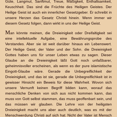
Güte, Langmut, Sanftmut, Treue, Mäßigkeit, Enthaltsamkeit,
Keuschheit. Das sind die Früchte des Heiligen Geistes. Der
Heilige Geist ist auch ein innerlicher Gesetzgeber. Er schreibt in
unsere Herzen das Gesetz Christi hinein. Wenn immer wir
diesem Gesetz folgen, dann wirkt in uns der Heilige Geist.
M
an könnte meinen, die Dreieinigkeit oder Dreifaltigkeit sei
eine intellektuelle Aufgabe, eine Bewährungsprobe des
Verstandes. Aber sie ist weit darüber hinaus ein Lebenswert.
Der Heilige Geist, der Vater und der Sohn. die Dreieinigkeit
Gottes haben uns für unser Leben etwas zu sagen. Dieser
Glaube an die Dreieinigkeit läßt Gott noch unfaßbarer,
geheimnisvoller erscheinen, als wenn es der pure islamistische
Eingott-Glaube wäre. Gerade die Unbegreiflichkeit der
Dreieinigkeit, und das ist sie, gerade die Unbegreiflichkeit ist in
gewisser Hinsicht ein Beweis für diese Wahrheit. Wovon sich
unsere Vernunft keinen Begriff bilden kann, worauf das
menschliche Denken von sich aus nicht kommen kann, das
muss von Gott selbst stammen, das muss geoffenbart sein, und
das müssen wir glauben. Die Lehre von der heiligsten
Dreieinigkeit macht uns aber auch deutlich, was es mit der
Menschwerdung Christi auf sich hat. Nicht der Vater ist Mensch