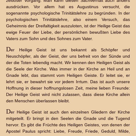
zeitloser Vorgang. Man kann diesen Sachverhalt auch anders
ausdrücken. Vor allem hat es Augustinus versucht, die
sogenannte psychologische Trinitätslehre zu begründen. In der
psychologischen Trinitätslehre, also einem Versuch, das
Geheimnis der Dreifaltigkeit auszuloten, ist der Heilige Geist das
ewige Feuer der Liebe, der persönlichen bewußten Liebe des
Vaters zum Sohn und des Sohnes zum Vater.
D
er Heilige Geist ist uns bekannt als Schöpfer und
Neuschöpfer, als der Geist, der uns befreit von der Sünde und
der die Toten lebendig macht. Wir kennen den Heiligen Geist als
die Seele der Kirche. Was immer in der Kirche an Heil und an
Gnade lebt, das stammt vom Heiligen Geiste. Er leitet sie, er
lehrt sie, er bewahrt sie vor jedem Irrtum. Das ist auch unsere
Hoffnung in dieser hoffnungslosen Zeit, meine lieben Freunde:
Der Heilige Geist wird nicht zulassen, dass diese Kirche allein
den Menschen überlassen bleibt.
D
er Heilige Geist ist auch den einzelnen Gliedern der Kirche
mitgeteilt. Er bringt in den Seelen die Gnade und die Tugend
hervor. Es gibt die Früchte des Heiligen Geistes, von denen der
Apostel Paulus spricht: Liebe, Freude, Friede, Geduld, Milde,