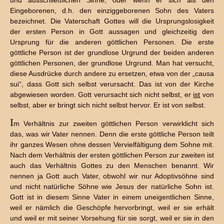
und ausschließlichen Sinne, oder wenn er sich als den
Eingeborenen, d.h. den einziggeborenen Sohn des Vaters
bezeichnet. Die Vaterschaft Gottes will die Ursprungslosigkeit
der ersten Person in Gott aussagen und gleichzeitig den
Ursprung für die anderen göttlichen Personen. Die erste
göttliche Person ist der grundlose Urgrund der beiden anderen
göttlichen Personen, der grundlose Urgrund. Man hat versucht,
diese Ausdrücke durch andere zu ersetzen, etwa von der „causa
sui“, dass Gott sich selbst verursacht. Das ist von der Kirche
abgewiesen worden. Gott verursacht sich nicht selbst, er
ist
von
selbst, aber er bringt sich nicht selbst hervor. Er ist von selbst.
I
m Verhältnis zur zweiten göttlichen Person verwirklicht sich
das, was wir Vater nennen. Denn die erste göttliche Person teilt
ihr ganzes Wesen ohne dessen Vervielfältigung dem Sohne mit.
Nach dem Verhältnis der ersten göttlichen Person zur zweiten ist
auch das Verhältnis Gottes zu den Menschen benannt. Wir
nennen ja Gott auch Vater, obwohl wir nur Adoptivsöhne sind
und nicht natürliche Söhne wie Jesus der natürliche Sohn ist.
Gott ist in diesem Sinne Vater in einem uneigentlichen Sinne,
weil er nämlich die Geschöpfe hervorbringt, weil er sie erhält
und weil er mit seiner Vorsehung für sie sorgt, weil er sie in den