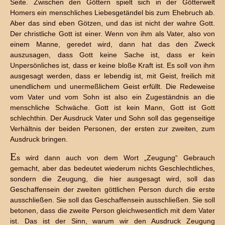
Seite. Zwischen den Göttern spielt sich in der Götterwelt
Homers ein menschliches Liebesgetändel bis zum Ehebruch ab.
Aber das sind eben Götzen, und das ist nicht der wahre Gott.
Der christliche Gott ist einer. Wenn von ihm als Vater, also von
einem Manne, geredet wird, dann hat das den Zweck
auszusagen, dass Gott keine Sache ist, dass er kein
Unpersönliches ist, dass er keine bloße Kraft ist. Es soll von ihm
ausgesagt werden, dass er lebendig ist, mit Geist, freilich mit
unendlichem und unermeßlichem Geist erfüllt. Die Redeweise
vom Vater und vom Sohn ist also ein Zugeständnis an die
menschliche Schwäche. Gott ist kein Mann, Gott ist Gott
schlechthin. Der Ausdruck Vater und Sohn soll das gegenseitige
Verhältnis der beiden Personen, der ersten zur zweiten, zum
Ausdruck bringen.
E
s wird dann auch von dem Wort „Zeugung“ Gebrauch
gemacht, aber das bedeutet wiederum nichts Geschlechtliches,
sondern die Zeugung, die hier ausgesagt wird, soll das
Geschaffensein der zweiten göttlichen Person durch die erste
ausschließen. Sie soll das Geschaffensein ausschließen. Sie soll
betonen, dass die zweite Person gleichwesentlich mit dem Vater
ist. Das ist der Sinn, warum wir den Ausdruck Zeugung