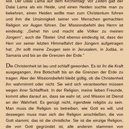
soll. Der Dalai Lama auf dem Kirchentag! Vor Zeiten galt der
Dalai Lama als ein Heide, und einen Heiden suchte man zu
bekehren, einen Heiden wollte man zum Christentum führen
und ihm die Unsinnigkeit seiner von Menschen gemachten
Religion vor Augen führen. Der Missionsbefehl des Herrn ist
eindeutig: „Gehet hin und macht alle Völker zu meinen
Jüngern“, auch die Tibeter. Und ebenso eindeutig ist, dass der
Herr vor seiner letzten Himmelfahrt den Jüngern aufgetragen
hat: „Ihr sollt meine Zeugen sein in Jerusalem, in Judäa, in
Samaria und bis an die Grenzen der Erde.“
D
ie Christenheit ist lau und schlaff geworden. Es ist ihr die Kraft
ausgegangen, ihre Botschaft bis an die Grenzen der Erde zu
tragen. Aber der Missionsbefehl bleibt gültig, ob die Christenheit
ihn wahrnimmt oder nicht. Sie wird sich verantworten müssen
wegen ihrer Schlaffheit. In der Religion, meine lieben Freunde,
kommt alles darauf an, dass sie wahr ist, und Mission ist Dienst
an der Wahrheit. Es genügt nicht, irgendwie religiös zu sein.
Man muss die Religion so betreiben, wie Gott es will, und
deswegen muss man sich der Religion anschließen, die von
Gott stammt, das ist die christliche. Sie ist die einzige Religion,
die von Gott gegründet ist, alle anderen stammen von