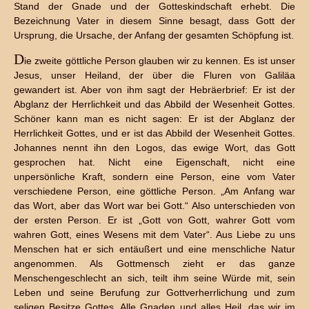
Stand der Gnade und der Gotteskindschaft erhebt. Die
Bezeichnung Vater in diesem Sinne besagt, dass Gott der
Ursprung, die Ursache, der Anfang der gesamten Schöpfung ist.
D
ie zweite göttliche Person glauben wir zu kennen. Es ist unser
Jesus, unser Heiland, der über die Fluren von Galiläa
gewandert ist. Aber von ihm sagt der Hebräerbrief: Er ist der
Abglanz der Herrlichkeit und das Abbild der Wesenheit Gottes.
Schöner kann man es nicht sagen: Er ist der Abglanz der
Herrlichkeit Gottes, und er ist das Abbild der Wesenheit Gottes.
Johannes nennt ihn den Logos, das ewige Wort, das Gott
gesprochen hat. Nicht eine Eigenschaft, nicht eine
unpersönliche Kraft, sondern eine Person, eine vom Vater
verschiedene Person, eine göttliche Person. „Am Anfang war
das Wort, aber das Wort war bei Gott.“ Also unterschieden von
der ersten Person. Er ist „Gott von Gott, wahrer Gott vom
wahren Gott, eines Wesens mit dem Vater“. Aus Liebe zu uns
Menschen hat er sich entäußert und eine menschliche Natur
angenommen. Als Gottmensch zieht er das ganze
Menschengeschlecht an sich, teilt ihm seine Würde mit, sein
Leben und seine Berufung zur Gottverherrlichung und zum
seligen Besitze Gottes. Alle Gnaden und alles Heil, das wir im