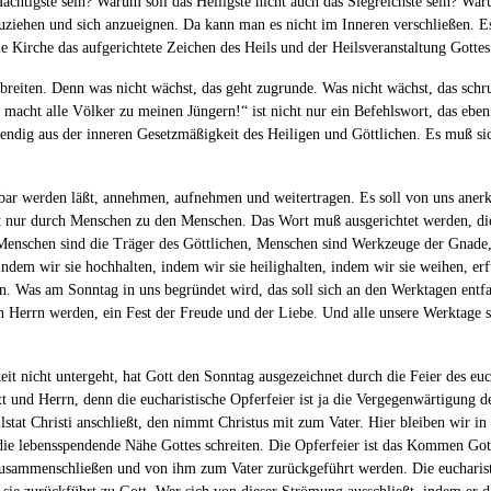
chtigste sein? Warum soll das Heiligste nicht auch das Siegreichste sein? Warum
nzuziehen und sich anzueignen. Da kann man es nicht im Inneren verschließen. 
 Kirche das aufgerichtete Zeichen des Heils und der Heilsveranstaltung Gottes
sbreiten. Denn was nicht wächst, das geht zugrunde. Was nicht wächst, das schr
macht alle Völker zu meinen Jüngern!“ ist nicht nur ein Befehlswort, das eben 
wendig aus der inneren Gesetzmäßigkeit des Heiligen und Göttlichen. Es muß si
tbar werden läßt, annehmen, aufnehmen und weitertragen. Es soll von uns anerk
t nur durch Menschen zu den Menschen. Das Wort muß ausgerichtet werden, die
enschen sind die Träger des Göttlichen, Menschen sind Werkzeuge der Gnade, M
Indem wir sie hochhalten, indem wir sie heilighalten, indem wir sie weihen, er
ßen. Was am Sonntag in uns begründet wird, das soll sich an den Werktagen entfa
n Herrn werden, ein Fest der Freude und der Liebe. Und alle unsere Werktage s
keit nicht untergeht, hat Gott den Sonntag ausgezeichnet durch die Feier des e
 und Herrn, denn die eucharistische Opferfeier ist ja die Vergegenwärtigung der
ilstat Christi anschließt, den nimmt Christus mit zum Vater. Hier bleiben wir i
die lebensspendende Nähe Gottes schreiten. Die Opferfeier ist das Kommen Gott
zusammenschließen und von ihm zum Vater zurückgeführt werden. Die eucharisti