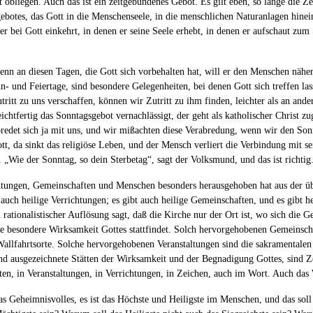
 obliegen. Auch das ist ein zeitgebundenes Gebot. Es gilt eben, so lange die 
gebotes, das Gott in die Menschenseele, in die menschlichen Naturanlagen hine
r bei Gott einkehrt, in denen er seine Seele erhebt, in denen er aufschaut zu
Denn an diesen Tagen, die Gott sich vorbehalten hat, will er den Menschen näher
- und Feiertage, sind besondere Gelegenheiten, bei denen Gott sich treffen la
Zutritt zu uns verschaffen, können wir Zutritt zu ihm finden, leichter als an a
ichtfertig das Sonntagsgebot vernachlässigt, der geht als katholischer Christ z
bredet sich ja mit uns, und wir mißachten diese Verabredung, wenn wir den Son
, da sinkt das religiöse Leben, und der Mensch verliert die Verbindung mit 
„Wie der Sonntag, so dein Sterbetag“, sagt der Volksmund, und das ist richtig
chtungen, Gemeinschaften und Menschen besonders herausgehoben hat aus der übr
ibt auch heilige Verrichtungen; es gibt auch heilige Gemeinschaften, und es gi
 rationalistischer Auflösung sagt, daß die Kirche nur der Ort ist, wo sich die 
ine besondere Wirksamkeit Gottes stattfindet. Solch hervorgehobenen Gemeinsch
allfahrtsorte. Solche hervorgehobenen Veranstaltungen sind die sakramentalen 
nd ausgezeichnete Stätten der Wirksamkeit und der Begnadigung Gottes, sind Z
ften, in Veranstaltungen, in Verrichtungen, in Zeichen, auch im Wort. Auch das W
was Geheimnisvolles, es ist das Höchste und Heiligste im Menschen, und das sol