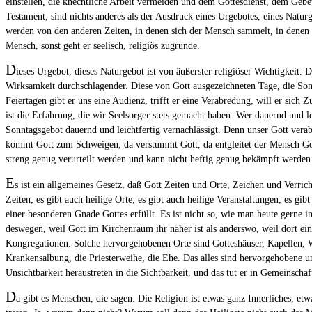
einstellen, die knechtliche Arbeit vermeiden und dem Gottesdienst, dem Gebet
Testament, sind nichts anderes als der Ausdruck eines Urgebotes, eines Natur
werden von den anderen Zeiten, in denen sich der Mensch sammelt, in denen e
Mensch, sonst geht er seelisch, religiös zugrunde.
D
ieses Urgebot, dieses Naturgebot ist von äußerster religiöser Wichtigkeit. 
Wirksamkeit durchschlagender. Diese von Gott ausgezeichneten Tage, die Sonn
Feiertagen gibt er uns eine Audienz, trifft er eine Verabredung, will er sich 
ist die Erfahrung, die wir Seelsorger stets gemacht haben: Wer dauernd und le
Sonntagsgebot dauernd und leichtfertig vernachlässigt. Denn unser Gott vera
kommt Gott zum Schweigen, da verstummt Gott, da entgleitet der Mensch Gott
streng genug verurteilt werden und kann nicht heftig genug bekämpft werden. 
E
s ist ein allgemeines Gesetz, daß Gott Zeiten und Orte, Zeichen und Verri
Zeiten; es gibt auch heilige Orte; es gibt auch heilige Veranstaltungen; es g
einer besonderen Gnade Gottes erfüllt. Es ist nicht so, wie man heute gerne in
deswegen, weil Gott im Kirchenraum ihr näher ist als anderswo, weil dort e
Kongregationen. Solche hervorgehobenen Orte sind Gotteshäuser, Kapellen, W
Krankensalbung, die Priesterweihe, die Ehe. Das alles sind hervorgehobene u
Unsichtbarkeit heraustreten in die Sichtbarkeit, und das tut er in Gemeinscha
D
a gibt es Menschen, die sagen: Die Religion ist etwas ganz Innerliches, et