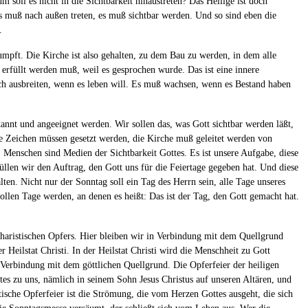
 soll es nicht in die Sichtbarkeit hinaustreten? Das Heilige ist doch
Es muß nach außen treten, es muß sichtbar werden. Und so sind eben die
.
umpft. Die Kirche ist also gehalten, zu dem Bau zu werden, in dem alle
erfüllt werden muß, weil es gesprochen wurde. Das ist eine innere
ch ausbreiten, wenn es leben will. Es muß wachsen, wenn es Bestand haben
annt und angeeignet werden. Wir sollen das, was Gott sichtbar werden läßt,
 Zeichen müssen gesetzt werden, die Kirche muß geleitet werden von
enschen sind Medien der Sichtbarkeit Gottes. Es ist unsere Aufgabe, diese
füllen wir den Auftrag, den Gott uns für die Feiertage gegeben hat. Und diese
lten. Nicht nur der Sonntag soll ein Tag des Herrn sein, alle Tage unseres
ollen Tage werden, an denen es heißt: Das ist der Tag, den Gott gemacht hat.
ucharistischen Opfers. Hier bleiben wir in Verbindung mit dem Quellgrund
 Heilstat Christi. In der Heilstat Christi wird die Menschheit zu Gott
n Verbindung mit dem göttlichen Quellgrund. Die Opferfeier der heiligen
es zu uns, nämlich in seinem Sohn Jesus Christus auf unseren Altären, und
sche Opferfeier ist die Strömung, die vom Herzen Gottes ausgeht, die sich