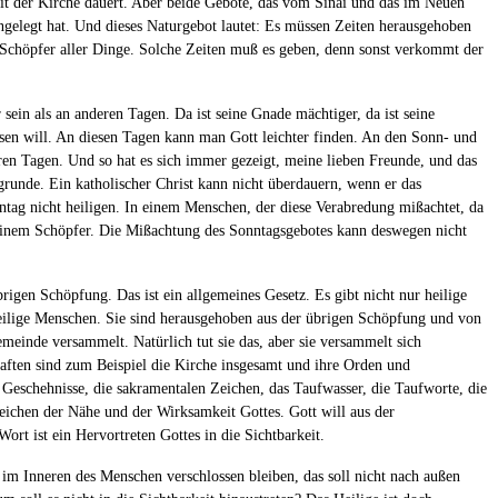
Zeit der Kirche dauert. Aber beide Gebote, das vom Sinai und das im Neuen
ingelegt hat. Und dieses Naturgebot lautet: Es müssen Zeiten herausgehoben
m Schöpfer aller Dinge. Solche Zeiten muß es geben, denn sonst verkommt der
 sein als an anderen Tagen. Da ist seine Gnade mächtiger, da ist seine
ssen will. An diesen Tagen kann man Gott leichter finden. An den Sonn- und
nderen Tagen. Und so hat es sich immer gezeigt, meine lieben Freunde, und das
ugrunde. Ein katholischer Christ kann nicht überdauern, wenn er das
ntag nicht heiligen. In einem Menschen, der diese Verabredung mißachtet, da
seinem Schöpfer. Die Mißachtung des Sonntagsgebotes kann deswegen nicht
.
igen Schöpfung. Das ist ein allgemeines Gesetz. Es gibt nicht nur heilige
bt heilige Menschen. Sie sind herausgehoben aus der übrigen Schöpfung und von
Gemeinde versammelt. Natürlich tut sie das, aber sie versammelt sich
aften sind zum Beispiel die Kirche insgesamt und ihre Orden und
Geschehnisse, die sakramentalen Zeichen, das Taufwasser, die Taufworte, die
eichen der Nähe und der Wirksamkeit Gottes. Gott will aus der
ort ist ein Hervortreten Gottes in die Sichtbarkeit.
l im Inneren des Menschen verschlossen bleiben, das soll nicht nach außen