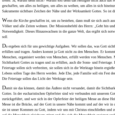
treten. Ja, warum denn nicht? Warum soll denn das Heiligste nicht auch das Mä
geschaffen, um alles zu heiligen, um alles zu weihen, um alles in sich hinei
Sakramente sichtbare Zeichen der Nähe und der Wirksamkeit Gottes. So ist die
W
enn die Kirche geschaffen ist, um zu bestehen, dann muß sie sich auch au
Völker und alle Zeiten wohnen. Der Missionsbefehl des Herrn: „Geht hin und 
Notwendigkeit. Dieses Hinauswachsen in die ganze Welt, das ergibt sich not
soll.
D
a ergeben sich für uns gewichtige Aufgaben. Wir sollen das, was Gott sich
erfüllen und tragen. Anders kommt ja Gott nicht zu den Menschen. Er komm
Menschen, organisiert werden von Menschen, erfüllt werden von Menschen. M
Sichtbarkeit Gottes zu tragen und zu erfüllen, auch die Sonn- und Feiertage. 
Feiertage sollen sich verbreiten, sie sollen sich in die Werktage hinein ergie
Lebens sollen Tage des Herrn werden. Jede Ehe, jede Familie soll ein Fest de
Die Feiertage sollen das Licht der Werktage sein.
D
amit sie das können, damit das Äußere nicht versandet, damit die Sichtbar
Gottes. In der eucharistischen Opferfeier sind wir verbunden mit unserem Gott
zurückgeführt, und wer sich in der Opferfeier der heiligen Messe an diese He
Messe ist die Brücke, auf der Gott in unsere Nähe kommt und auf der wir in 
sie ist unser Kommen zu Gott, indem wir uns mit Christus einschließen und 