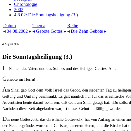
Chronologie
2002
4.8.02: Die Sonntagsheiligung (3.)
Datum
Thema
Reihe
◂
04.08.2002
▸
◂
Gebote Gottes
▸
◂
Die Zehn Gebote
▸
4. August 2002
Die Sonntagsheiligung (3.)
I
m Namen des Vaters und des Sohnes und des Heiligen Geistes. Amen.
G
eliebte im Herrn!
A
m Sinai gab Gott dem Volk Israel das Gebot, den siebenten Tag zu heiligen
Geltung und Umfang beschränkt. Es galt nämlich nur für das israelitische Volk
Adventisten heute darauf beharren, daß Gott am Sinai gesagt hat: „Du sollst d
Nachdem diese Zeit abgelaufen war, ist dieses Gebot hinfällig geworden.
D
as neue Gottesvolk, das christliche Gottesvolk, hat von Anfang an einen 
der Neue begründet worden in Christus, unserem Herrn, und die Kirche hat di