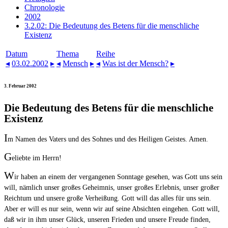
Chronologie
2002
3.2.02: Die Bedeutung des Betens für die menschliche
Existenz
Datum
Thema
Reihe
◂
03.02.2002
▸
◂
Mensch
▸
◂
Was ist der Mensch?
▸
3. Februar 2002
Die Bedeutung des Betens für die menschliche
Existenz
I
m Namen des Vaters und des Sohnes und des Heiligen Geistes. Amen.
G
eliebte im Herrn!
W
ir haben an einem der vergangenen Sonntage gesehen, was Gott uns sein
will, nämlich unser großes Geheimnis, unser großes Erlebnis, unser großer
Reichtum und unsere große Verheißung. Gott will das alles für uns sein.
Aber er will es nur sein, wenn wir auf seine Absichten eingehen. Gott will,
daß wir in ihm unser Glück, unseren Frieden und unsere Freude finden,