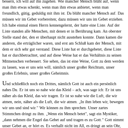
bessern, ich will auf ihn zugehen. Wie mancher Mensch blüht auf, wenn
man ihm etwas schenkt, wenn man ihm etwas anbietet, wenn man
freundlich, gütig, geduldig mit ihm ist. Da blüht mancher Mensch auf. Das
müssen wir im Gebet vorbereiten; dazu müssen wir uns im Gebet erziehen.
Ich habe einmal einen Herrn kennengelernt, der hatte eine Liste. Auf der
Liste standen alle Menschen, mit denen er in Berührung kam. An oberster
Stelle stand der, den er überhaupt nicht ausstehen konnte. Dann kamen die
anderen, die erträglicher waren, und erst am Schluß kam der Mensch, mit
dem er sich sehr gut verstand. Diese Liste hat er durchgebetet, diese Liste
hat er durchbetrachtet, und auf diese Weise hat er das Verhältnis zu seinen
Mitmenschen verbessert. Sie sehen, das ist eine Weise, Gott zu dem werden
zu lassen, was er uns sein will, nämlich unser großer Reichtum, unser
großes Erlebnis, unser großes Geheimnis.
U
nd schließlich noch ein Drittes, nämlich Gott ist auch ein persönlich
nahes Du. Er ist uns so nahe wie das Kleid – ach, was sage ich: Er ist uns
näher als das Kleid, das wir tragen. Er ist so nahe wie die Luft, die wir
atmen, nein, näher als die Luft, die wir atmen. „In ihm leben wir, bewegen
wir uns und sind wir.“ Wir können zu ihm sprechen. Unser zartes
Stimmchen dringt zu ihm. „Wenn ein Mensch betet“, sagt ein Mystiker,
„dann nehmen die Engel das Gebet auf und tragen es zu Gott.“ Gott nimmt
unser Gebet an, er hört es. Es verhallt nicht im All, es dringt an sein Ohr,