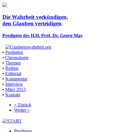
Die Wahrheit verkündigen,
den Glauben verteidigen
Predigten des H.H. Prof. Dr. Georg May
•
Predigten
•
Chronologie
•
Themen
•
Reihen
•
Editorial
•
Kommentar
•
Interview
•
März 2013
•
Kontakt
« Zurück
Weiter »
Predigten