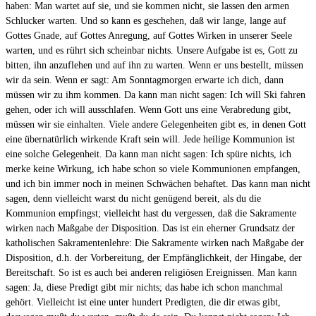
haben: Man wartet auf sie, und sie kommen nicht, sie lassen den armen
Schlucker warten. Und so kann es geschehen, daß wir lange, lange auf
Gottes Gnade, auf Gottes Anregung, auf Gottes Wirken in unserer Seele
warten, und es rührt sich scheinbar nichts. Unsere Aufgabe ist es, Gott zu
bitten, ihn anzuflehen und auf ihn zu warten. Wenn er uns bestellt, müssen
wir da sein. Wenn er sagt: Am Sonntagmorgen erwarte ich dich, dann
müssen wir zu ihm kommen. Da kann man nicht sagen: Ich will Ski fahren
gehen, oder ich will ausschlafen. Wenn Gott uns eine Verabredung gibt,
müssen wir sie einhalten. Viele andere Gelegenheiten gibt es, in denen Gott
eine übernatürlich wirkende Kraft sein will. Jede heilige Kommunion ist
eine solche Gelegenheit. Da kann man nicht sagen: Ich spüre nichts, ich
merke keine Wirkung, ich habe schon so viele Kommunionen empfangen,
und ich bin immer noch in meinen Schwächen behaftet. Das kann man nicht
sagen, denn vielleicht warst du nicht genügend bereit, als du die
Kommunion empfingst; vielleicht hast du vergessen, daß die Sakramente
wirken nach Maßgabe der Disposition. Das ist ein eherner Grundsatz der
katholischen Sakramentenlehre: Die Sakramente wirken nach Maßgabe der
Disposition, d.h. der Vorbereitung, der Empfänglichkeit, der Hingabe, der
Bereitschaft. So ist es auch bei anderen religiösen Ereignissen. Man kann
sagen: Ja, diese Predigt gibt mir nichts; das habe ich schon manchmal
gehört. Vielleicht ist eine unter hundert Predigten, die dir etwas gibt,