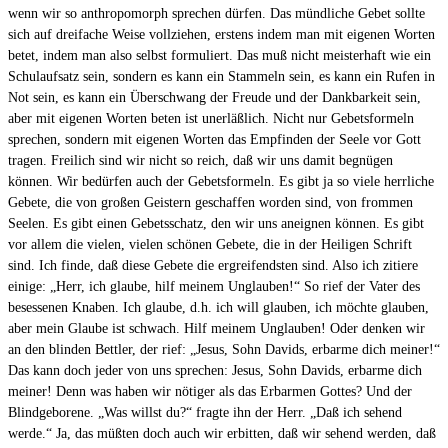
wenn wir so anthropomorph sprechen dürfen. Das mündliche Gebet sollte
sich auf dreifache Weise vollziehen, erstens indem man mit eigenen Worten
betet, indem man also selbst formuliert. Das muß nicht meisterhaft wie ein
Schulaufsatz sein, sondern es kann ein Stammeln sein, es kann ein Rufen in
Not sein, es kann ein Überschwang der Freude und der Dankbarkeit sein,
aber mit eigenen Worten beten ist unerläßlich. Nicht nur Gebetsformeln
sprechen, sondern mit eigenen Worten das Empfinden der Seele vor Gott
tragen. Freilich sind wir nicht so reich, daß wir uns damit begnügen
können. Wir bedürfen auch der Gebetsformeln. Es gibt ja so viele herrliche
Gebete, die von großen Geistern geschaffen worden sind, von frommen
Seelen. Es gibt einen Gebetsschatz, den wir uns aneignen können. Es gibt
vor allem die vielen, vielen schönen Gebete, die in der Heiligen Schrift
sind. Ich finde, daß diese Gebete die ergreifendsten sind. Also ich zitiere
einige: „Herr, ich glaube, hilf meinem Unglauben!“ So rief der Vater des
besessenen Knaben. Ich glaube, d.h. ich will glauben, ich möchte glauben,
aber mein Glaube ist schwach. Hilf meinem Unglauben! Oder denken wir
an den blinden Bettler, der rief: „Jesus, Sohn Davids, erbarme dich meiner!“
Das kann doch jeder von uns sprechen: Jesus, Sohn Davids, erbarme dich
meiner! Denn was haben wir nötiger als das Erbarmen Gottes? Und der
Blindgeborene. „Was willst du?“ fragte ihn der Herr. „Daß ich sehend
werde.“ Ja, das müßten doch auch wir erbitten, daß wir sehend werden, daß