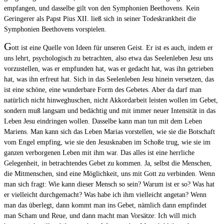
empfangen, und dasselbe gilt von den Symphonien Beethovens. Kein
Geringerer als Papst Pius XII. ließ sich in seiner Todeskrankheit die
Symphonien Beethovens vorspielen.
G
ott ist eine Quelle von Ideen für unseren Geist. Er ist es auch, indem er
uns lehrt, psychologisch zu betrachten, also etwa das Seelenleben Jesu uns
vorzustellen, was er empfunden hat, was er gedacht hat, was ihn getrieben
hat, was ihn erfreut hat. Sich in das Seelenleben Jesu hinein versetzen, das
ist eine schöne, eine wunderbare Form des Gebetes. Aber da darf man
natürlich nicht hinweghuschen, nicht Akkordarbeit leisten wollen im Gebet,
sondern muß langsam und bedächtig und mit immer neuer Intensität in das
Leben Jesu eindringen wollen. Dasselbe kann man tun mit dem Leben
Mariens. Man kann sich das Leben Marias vorstellen, wie sie die Botschaft
vom Engel empfing, wie sie den Jesusknaben im Schoße trug, wie sie im
ganzen verborgenen Leben mit ihm war. Das alles ist eine herrliche
Gelegenheit, in betrachtendes Gebet zu kommen. Ja, selbst die Menschen,
die Mitmenschen, sind eine Möglichkeit, uns mit Gott zu verbinden. Wenn
man sich fragt: Wie kann dieser Mensch so sein? Warum ist er so? Was hat
er vielleicht durchgemacht? Was habe ich ihm vielleicht angetan? Wenn
man das überlegt, dann kommt man ins Gebet, nämlich dann empfindet
man Scham und Reue, und dann macht man Vorsätze: Ich will mich