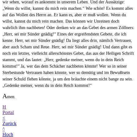
wir sehen, worauf es ankommt in unserem Leben. Und der Aussätzige:
„Wenn du willst, kannst du mich rein machen.“ Wie schön! Es kommt alles
auf das Wollen des Herrn an. Er kann es, aber er muß wollen. Wenn du
willst, kannst du mich rein machen. Das können wir Unreinen doch
wahrlich ihm nachbeten! Oder denken wir an das Gebet des armen Zöllners:
„Herr, sei mir Sünder gnädig!“ Eines der ergreifendsten Gebete, die ich
kenne. Herr, sei mir Sünder gnädig! Da liegt alles drin, nämlich Vertrauen,
aber auch Scham und Reue. Herr, sei mir Sünder gnädig! Und dann gibt es
noch ein letztes, vielleicht allerschönstes Gebet, das aus der Heiligen Schrift
stammt, und das lautet: „Herr, gedenke meiner, wenn du in dein Reich
kommst!“ Ja, wer das dem Schächer nachbeten könnte! Wer so in seiner
Sterbestunde Vertrauen haben könnte, wer so demütig und im Bewußtsein
seiner Schuld flehen könnte, ja um den bräuchte einem nicht bange zu sein.
„Gedenke meiner, wenn du in dein Reich kommst!“
A
men.
H
Portal
<
Zurück
^
Hoch