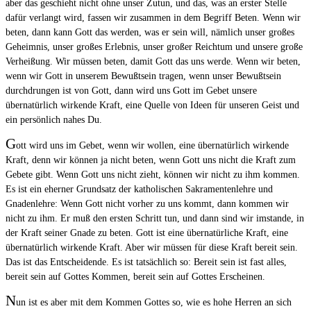
aber das geschieht nicht ohne unser Zutun, und das, was an erster Stelle
dafür verlangt wird, fassen wir zusammen in dem Begriff Beten. Wenn wir
beten, dann kann Gott das werden, was er sein will, nämlich unser großes
Geheimnis, unser großes Erlebnis, unser großer Reichtum und unsere große
Verheißung. Wir müssen beten, damit Gott das uns werde. Wenn wir beten,
wenn wir Gott in unserem Bewußtsein tragen, wenn unser Bewußtsein
durchdrungen ist von Gott, dann wird uns Gott im Gebet unsere
übernatürlich wirkende Kraft, eine Quelle von Ideen für unseren Geist und
ein persönlich nahes Du.
G
ott wird uns im Gebet, wenn wir wollen, eine übernatürlich wirkende
Kraft, denn wir können ja nicht beten, wenn Gott uns nicht die Kraft zum
Gebete gibt. Wenn Gott uns nicht zieht, können wir nicht zu ihm kommen.
Es ist ein eherner Grundsatz der katholischen Sakramentenlehre und
Gnadenlehre: Wenn Gott nicht vorher zu uns kommt, dann kommen wir
nicht zu ihm. Er muß den ersten Schritt tun, und dann sind wir imstande, in
der Kraft seiner Gnade zu beten. Gott ist eine übernatürliche Kraft, eine
übernatürlich wirkende Kraft. Aber wir müssen für diese Kraft bereit sein.
Das ist das Entscheidende. Es ist tatsächlich so: Bereit sein ist fast alles,
bereit sein auf Gottes Kommen, bereit sein auf Gottes Erscheinen.
N
un ist es aber mit dem Kommen Gottes so, wie es hohe Herren an sich