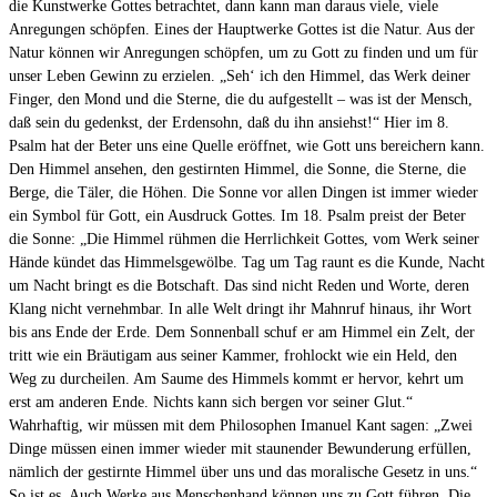
die Kunstwerke Gottes betrachtet, dann kann man daraus viele, viele
Anregungen schöpfen. Eines der Hauptwerke Gottes ist die Natur. Aus der
Natur können wir Anregungen schöpfen, um zu Gott zu finden und um für
unser Leben Gewinn zu erzielen. „Seh‘ ich den Himmel, das Werk deiner
Finger, den Mond und die Sterne, die du aufgestellt – was ist der Mensch,
daß sein du gedenkst, der Erdensohn, daß du ihn ansiehst!“ Hier im 8.
Psalm hat der Beter uns eine Quelle eröffnet, wie Gott uns bereichern kann.
Den Himmel ansehen, den gestirnten Himmel, die Sonne, die Sterne, die
Berge, die Täler, die Höhen. Die Sonne vor allen Dingen ist immer wieder
ein Symbol für Gott, ein Ausdruck Gottes. Im 18. Psalm preist der Beter
die Sonne: „Die Himmel rühmen die Herrlichkeit Gottes, vom Werk seiner
Hände kündet das Himmelsgewölbe. Tag um Tag raunt es die Kunde, Nacht
um Nacht bringt es die Botschaft. Das sind nicht Reden und Worte, deren
Klang nicht vernehmbar. In alle Welt dringt ihr Mahnruf hinaus, ihr Wort
bis ans Ende der Erde. Dem Sonnenball schuf er am Himmel ein Zelt, der
tritt wie ein Bräutigam aus seiner Kammer, frohlockt wie ein Held, den
Weg zu durcheilen. Am Saume des Himmels kommt er hervor, kehrt um
erst am anderen Ende. Nichts kann sich bergen vor seiner Glut.“
Wahrhaftig, wir müssen mit dem Philosophen Imanuel Kant sagen: „Zwei
Dinge müssen einen immer wieder mit staunender Bewunderung erfüllen,
nämlich der gestirnte Himmel über uns und das moralische Gesetz in uns.“
So ist es. Auch Werke aus Menschenhand können uns zu Gott führen. Die