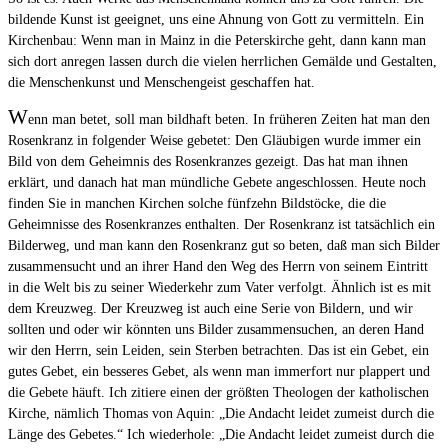
bildende Kunst ist geeignet, uns eine Ahnung von Gott zu vermitteln. Ein
Kirchenbau: Wenn man in Mainz in die Peterskirche geht, dann kann man
sich dort anregen lassen durch die vielen herrlichen Gemälde und Gestalten,
die Menschenkunst und Menschengeist geschaffen hat.
W
enn man betet, soll man bildhaft beten. In früheren Zeiten hat man den
Rosenkranz in folgender Weise gebetet: Den Gläubigen wurde immer ein
Bild von dem Geheimnis des Rosenkranzes gezeigt. Das hat man ihnen
erklärt, und danach hat man mündliche Gebete angeschlossen. Heute noch
finden Sie in manchen Kirchen solche fünfzehn Bildstöcke, die die
Geheimnisse des Rosenkranzes enthalten. Der Rosenkranz ist tatsächlich ein
Bilderweg, und man kann den Rosenkranz gut so beten, daß man sich Bilder
zusammensucht und an ihrer Hand den Weg des Herrn von seinem Eintritt
in die Welt bis zu seiner Wiederkehr zum Vater verfolgt. Ähnlich ist es mit
dem Kreuzweg. Der Kreuzweg ist auch eine Serie von Bildern, und wir
sollten und oder wir könnten uns Bilder zusammensuchen, an deren Hand
wir den Herrn, sein Leiden, sein Sterben betrachten. Das ist ein Gebet, ein
gutes Gebet, ein besseres Gebet, als wenn man immerfort nur plappert und
die Gebete häuft. Ich zitiere einen der größten Theologen der katholischen
Kirche, nämlich Thomas von Aquin: „Die Andacht leidet zumeist durch die
Länge des Gebetes.“ Ich wiederhole: „Die Andacht leidet zumeist durch die