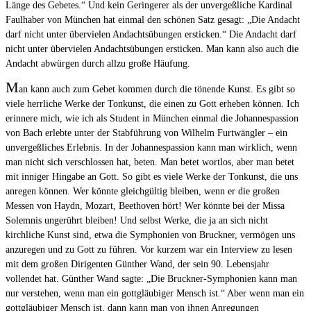
Länge des Gebetes.“ Und kein Geringerer als der unvergeßliche Kardinal
Faulhaber von München hat einmal den schönen Satz gesagt: „Die Andacht
darf nicht unter übervielen Andachtsübungen ersticken.“ Die Andacht darf
nicht unter übervielen Andachtsübungen ersticken. Man kann also auch die
Andacht abwürgen durch allzu große Häufung.
M
an kann auch zum Gebet kommen durch die tönende Kunst. Es gibt so
viele herrliche Werke der Tonkunst, die einen zu Gott erheben können. Ich
erinnere mich, wie ich als Student in München einmal die Johannespassion
von Bach erlebte unter der Stabführung von Wilhelm Furtwängler – ein
unvergeßliches Erlebnis. In der Johannespassion kann man wirklich, wenn
man nicht sich verschlossen hat, beten. Man betet wortlos, aber man betet
mit inniger Hingabe an Gott. So gibt es viele Werke der Tonkunst, die uns
anregen können. Wer könnte gleichgültig bleiben, wenn er die großen
Messen von Haydn, Mozart, Beethoven hört! Wer könnte bei der Missa
Solemnis ungerührt bleiben! Und selbst Werke, die ja an sich nicht
kirchliche Kunst sind, etwa die Symphonien von Bruckner, vermögen uns
anzuregen und zu Gott zu führen. Vor kurzem war ein Interview zu lesen
mit dem großen Dirigenten Günther Wand, der sein 90. Lebensjahr
vollendet hat. Günther Wand sagte: „Die Bruckner-Symphonien kann man
nur verstehen, wenn man ein gottgläubiger Mensch ist.“ Aber wenn man ein
gottgläubiger Mensch ist, dann kann man von ihnen Anregungen