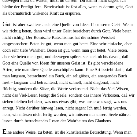
deswegen mußt du warten, mußt du da sein. Du kannst nicht sagen: Ich
bleibe der Predigt fern. Bereitschaft ist fast alles, wenn es darum geht, Gott
als übernatürlich wirkende Kraft zu erspüren.
G
ott ist aber zweitens auch eine Quelle von Ideen für unseren Geist. Wenn
wir richtig beten, dann wird unser Geist bereichert durch Gott. Viele beten
nicht richtig. Der Römische Katechismus hat die schöne Weisheit
ausgesprochen: Beten ist gut, wenn man gut betet. Eine sehr einfache, aber
doch sehr tiefe Wahrheit. Beten ist gut, wenn man gut betet. Viele beten,
aber sie beten nicht gut, und deswegen spüren sie auch nichts davon, daß
Gott eine Quelle von Ideen für unseren Geist ist. Es gibt verschiedene
Arten, wie man diese Quelle ausschöpfen kann. Eine Art besteht darin, daß
man langsam, betrachtend ein Buch, ein religiöses, ein anregendes Buch
liest – langsam und betrachtend; nicht schnell, nicht diagonal, nicht
flüchtig, sondern die Sätze, die Worte verkostend. Nicht das Viel-Wissen,
nicht das Viel-Lesen festigt die Seele, sondern das innere Verkosten, daß wir
stehen bleiben bei dem, was uns etwas gibt, was uns etwas sagt, was uns
anregt. Nicht darüber hinweg lesen, nicht sagen: Ich muß fertig werden,
nein, wir müssen nicht fertig werden, wir müssen nur unsere Seele nähren
lassen durch betrachtendes Lesen der Wahrheiten des Glaubens.
E
ine andere Weise, zu beten, ist die künstlerische Betrachtung. Wenn man