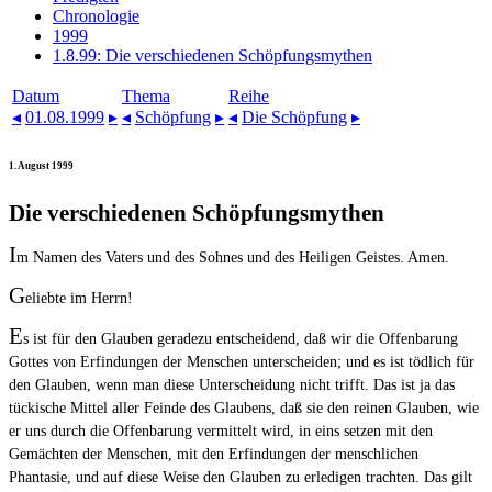
Chronologie
1999
1.8.99: Die verschiedenen Schöpfungsmythen
Datum
Thema
Reihe
◂
01.08.1999
▸
◂
Schöpfung
▸
◂
Die Schöpfung
▸
1. August 1999
Die verschiedenen Schöpfungsmythen
I
m Namen des Vaters und des Sohnes und des Heiligen Geistes. Amen.
G
eliebte im Herrn!
E
s ist für den Glauben geradezu entscheidend, daß wir die Offenbarung
Gottes von Erfindungen der Menschen unterscheiden; und es ist tödlich für
den Glauben, wenn man diese Unterscheidung nicht trifft. Das ist ja das
tückische Mittel aller Feinde des Glaubens, daß sie den reinen Glauben, wie
er uns durch die Offenbarung vermittelt wird, in eins setzen mit den
Gemächten der Menschen, mit den Erfindungen der menschlichen
Phantasie, und auf diese Weise den Glauben zu erledigen trachten. Das gilt