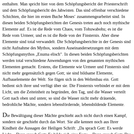
enthalten. Man spricht hier von dem Schöpfungsbericht der Priesterschrift
und dem Schöpfungsbericht des Jahwisten. Das sind offenbar verschiedene
Schichten, die hier im ersten Buche Moses‘ zusammengearbeitet sind. In
diesen beiden Schöpfungsberichten der Genesis treten auch noch mythische
Elemente auf. Es ist die Rede vom Chaos, vom Tohuwabohu; es ist die
Rede vom Urmeer, und es ist die Rede von der Finsternis. Aber diese
Elemente sind total verwandelt. Die Schöpfungsberichte in der Genesis sind
nicht Aufnahme des Mythos, sondern Auseinandersetzungen mit dem
Schöpfungsmythos „Enuma elisch“. In diesen beiden Schöpfungsberichten
werden total verschiedene Anwendungen von den genannten mythischen
Elementen gemacht. Erstens, die Elemente wie Urmeer und Finsternis sind
nicht mehr gegensätzlich gegen Gott; sie sind bildsame Elemente,
Aufbauelemente der Welt. Sie fügen sich in den Weltenbau ein. Gott
bedient sich ihrer und verfügt über sie. Die Finsternis verbindet er mit dem
Licht, um die Zeiteinheit zu begründen, den Tag, und die Wasser verteilt
Gott nach oben und unten; so sind die Wasser nicht mehr dräuende,
bedrohliche Mächte, sondern lebensfördernde, lebensbildende Elemente.
D
ie Bewältigung dieser Mächte geschieht auch nicht durch einen Kampf,
sondern sie geschieht durch das Wort. Sie alle kennen noch aus Ihrer
Kindheit die Aussagen der Heiligen Schrift: „Da sprach Gott: Es werde