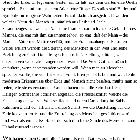
Staub der Erde. Er legt einen Garten an. Er läßt aus dem Garten eine Quelle
sprudeln. Er entnimmt aus dem Adam eine Rippe. Das alles sind Bilder und
Symbole für religiöse Wahrheiten. Es soll dadurch ausgedrückt werden,
welcher Natur der Mensch ist, nämlich aus Leib und Seele
zusammengesetzt, welcher Natur die Frau ist, nämlich als die Gefährtin des
Mannes, die eng mit ihm zusammengehört, so eng, daß der Mann – der
Mann! – Vater und Mutter verläßt, um der Frau anzuhangen. Es sollen
weiter erklärt werden die Stellung des Menschen in der Welt und seine
Beziehung zu Gott. Das alles geschieht mit Darstellungsmitteln, wie sie
einer naiven Generation angemessen waren. Das Wort Gottes muß sich
entäußern, wenn es verstanden werden will. Wenn man zu Menschen
sprechen wollte, die vor Tausenden von Jahren gelebt haben und welche die
modernen Erkenntnisse über Erde und Mensch nicht besaßen, mußte man so
reden, wie sie es verstanden. Und so haben eben die Schriftsteller der
Heiligen Schrift ihre Schriften abgefaßt, die Priesterschrift, welche die
Entstehung der ganzen Welt schildert und deren Darstellung im Sabbath
kulminiert, und den Jahwisten, diese Schrift, wo die Darstellung auf die
Erde konzentriert ist und die Entstehung des Menschen geschildert wird,
und zwar als ein Heilszustand, der sich durch die Sünde des Menschen zum
Unheilszustand wandelt.
W
ir haben keinen Grund, die Erkenntnisse der Naturwissenschaft zu