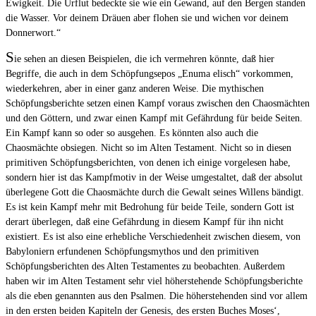
Ewigkeit. Die Urflut bedeckte sie wie ein Gewand, auf den Bergen standen
die Wasser. Vor deinem Dräuen aber flohen sie und wichen vor deinem
Donnerwort.“
S
ie sehen an diesen Beispielen, die ich vermehren könnte, daß hier
Begriffe, die auch in dem Schöpfungsepos „Enuma elisch“ vorkommen,
wiederkehren, aber in einer ganz anderen Weise. Die mythischen
Schöpfungsberichte setzen einen Kampf voraus zwischen den Chaosmächten
und den Göttern, und zwar einen Kampf mit Gefährdung für beide Seiten.
Ein Kampf kann so oder so ausgehen. Es könnten also auch die
Chaosmächte obsiegen. Nicht so im Alten Testament. Nicht so in diesen
primitiven Schöpfungsberichten, von denen ich einige vorgelesen habe,
sondern hier ist das Kampfmotiv in der Weise umgestaltet, daß der absolut
überlegene Gott die Chaosmächte durch die Gewalt seines Willens bändigt.
Es ist kein Kampf mehr mit Bedrohung für beide Teile, sondern Gott ist
derart überlegen, daß eine Gefährdung in diesem Kampf für ihn nicht
existiert. Es ist also eine erhebliche Verschiedenheit zwischen diesem, von
Babyloniern erfundenen Schöpfungsmythos und den primitiven
Schöpfungsberichten des Alten Testamentes zu beobachten. Außerdem
haben wir im Alten Testament sehr viel höherstehende Schöpfungsberichte
als die eben genannten aus den Psalmen. Die höherstehenden sind vor allem
in den ersten beiden Kapiteln der Genesis, des ersten Buches Moses‘,