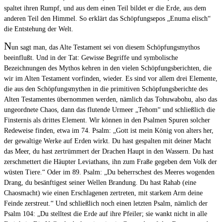
spaltet ihren Rumpf, und aus dem einen Teil bildet er die Erde, aus dem
anderen Teil den Himmel. So erklärt das Schöpfungsepos „Enuma elisch“
die Entstehung der Welt.
N
un sagt man, das Alte Testament sei von diesem Schöpfungsmythos
beeinflußt. Und in der Tat: Gewisse Begriffe und symbolische
Bezeichnungen des Mythos kehren in den vielen Schöpfungsberichten, die
wir im Alten Testament vorfinden, wieder. Es sind vor allem drei Elemente,
die aus den Schöpfungsmythen in die primitiven Schöpfungsberichte des
Alten Testamentes übernommen werden, nämlich das Tohuwabohu, also das
ungeordnete Chaos, dann das flutende Urmeer „Tehom“ und schließlich die
Finsternis als drittes Element. Wir können in den Psalmen Spuren solcher
Redeweise finden, etwa im 74. Psalm: „Gott ist mein König von alters her,
der gewaltige Werke auf Erden wirkt. Du hast gespalten mit deiner Macht
das Meer, du hast zertrümmert der Drachen Haupt in den Wassern. Du hast
zerschmettert die Häupter Leviathans, ihn zum Fraße gegeben dem Volk der
wüsten Tiere.“ Oder im 89. Psalm: „Du beherrschest des Meeres wogenden
Drang, du besänftigest seiner Wellen Brandung. Du hast Rahab (eine
Chaosmacht) wie einen Erschlagenen zertreten, mit starkem Arm deine
Feinde zerstreut.“ Und schließlich noch einen letzten Psalm, nämlich der
Psalm 104: „Du stelltest die Erde auf ihre Pfeiler; sie wankt nicht in alle