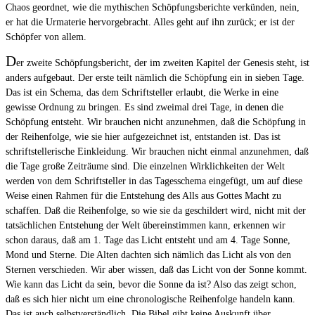
Chaos geordnet, wie die mythischen Schöpfungsberichte verkünden, nein,
er hat die Urmaterie hervorgebracht. Alles geht auf ihn zurück; er ist der
Schöpfer von allem.
D
er zweite Schöpfungsbericht, der im zweiten Kapitel der Genesis steht, ist
anders aufgebaut. Der erste teilt nämlich die Schöpfung ein in sieben Tage.
Das ist ein Schema, das dem Schriftsteller erlaubt, die Werke in eine
gewisse Ordnung zu bringen. Es sind zweimal drei Tage, in denen die
Schöpfung entsteht. Wir brauchen nicht anzunehmen, daß die Schöpfung in
der Reihenfolge, wie sie hier aufgezeichnet ist, entstanden ist. Das ist
schriftstellerische Einkleidung. Wir brauchen nicht einmal anzunehmen, daß
die Tage große Zeiträume sind. Die einzelnen Wirklichkeiten der Welt
werden von dem Schriftsteller in das Tagesschema eingefügt, um auf diese
Weise einen Rahmen für die Entstehung des Alls aus Gottes Macht zu
schaffen. Daß die Reihenfolge, so wie sie da geschildert wird, nicht mit der
tatsächlichen Entstehung der Welt übereinstimmen kann, erkennen wir
schon daraus, daß am 1. Tage das Licht entsteht und am 4. Tage Sonne,
Mond und Sterne. Die Alten dachten sich nämlich das Licht als von den
Sternen verschieden. Wir aber wissen, daß das Licht von der Sonne kommt.
Wie kann das Licht da sein, bevor die Sonne da ist? Also das zeigt schon,
daß es sich hier nicht um eine chronologische Reihenfolge handeln kann.
Das ist auch selbstverständlich. Die Bibel gibt keine Auskunft über