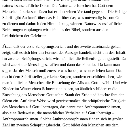
naturwissenschaftliche Daten. Die Natur zu erforschen hat Gott dem
Menschen überlassen. Dazu hat er ihm seinen Verstand gegeben. Die Heilige
Schrift gibt Auskunft über das Heil, über das, was notwendig ist, um Gott
zu dienen und dadurch den Himmel zu gewinnen. Naturwissenschaftliche
Belehrungen empfangen wir nicht aus der Bibel, sondern aus den
Lehrbüchern der Gelehrten.
A
uch daß der erste Schöpfungsbericht und der zweite auseinandergehen,
zeigt, daß es sich hier um Formen der Aussage handelt, nicht um den Inhalt.
Im zweiten Schöpfungsbericht wird nämlich die Reihenfolge umgestellt. Da
wird zuerst der Mensch geschaffen und dann das Paradies. Da kann man
sagen: Ja, der Mensch muß zuerst etwas haben, wovon er leben kann. Das
macht dem Schriftsteller gar keine Sorgen, sondern er schildert eben, wie
man kindlichen Menschen die Entstehung des Alls aus Gott erzählt. Und wie
Kinder im Winter einen Schneemann bauen, so ähnlich schildert er die
Entstehung des Menschen: Gott nahm Staub der Erde und hauchte ihm den
Odem ein. Auf diese Weise wird gewissermaßen die schöpferische Tätigkeit
des Menschen auf Gott übertragen, das nennt man Anthropomorphismen,
also eine Redeweise, die menschliches Verhalten auf Gott überträgt –
Anthropomorphismen. Solche Anthropomorphismen finden sich in großer
Zahl im zweiten Schöpfungsbericht. Gott bildet den Menschen aus dem