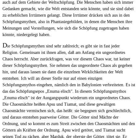
auch auf dem Gebiete der Weltschöpfung. Die Menschen haben sich immer
Gedanken gemacht, wie die Welt entstanden sein könnte, und sie sind dabei
zu erheblichen Irrtümern gelangt. Diese Irrtümer drücken sich aus in den
Schöpfungsmythen, also in Phantasiegebilden, in denen die Menschen ihre
Meinungen und Vorstellungen, wie sich die Schöpfung zugetragen haben
könnte, niedergelegt haben.
D
ie Schöpfungsmythen sind sehr zahlreich; es gibt sie in fast jeder
Religion. Gemeinsam ist ihnen allen, daß am Anfang ein ungeordnetes
Chaos herrscht. Aber zurückfragen, was vor diesem Chaos war, tut keiner
dieser Schöpfungsmythen. Sie nehmen das ungeordnete Chaos als gegeben
hin, und daraus lassen sie dann die einzelnen Wirklichkeiten der Welt
entstehen. Ich will an dieser Stelle nur auf einen einzigen
Schöpfungsmythos eingehen, nämlich den in Babylonien verbreiteten. Es ist
das das Schöpfungsepos „Enuma elisch“. In diesem Schöpfungsmythos
„Enuma elisch“ ist der Ausgangspunkt wiederum ein ungeordnetes Chaos.
Die Chaosmächte heißen Apsu und Tiamat, und diese gewaltigen
Chaosmächte vermischen sich, das heißt: sie begegnen sich geschlechtlich,
und daraus entstehen paarweise Götter. Die Götter sind Mächte der
Ordnung, und so kommt es zum Streit zwischen den Chaosmächten und den
Göttern als Kräften der Ordnung. Apsu wird getötet, und Tiamat sucht
seinen Tod zu rächen, aber Marduk, der oberste der Götter, tötet sie. Er