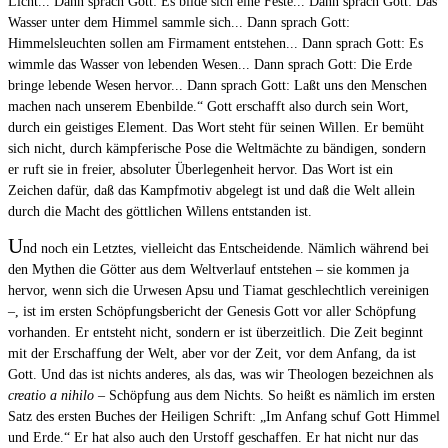
Licht... Dann sprach Gott: Es bilde sich eine Feste... Dann sprach Gott: Das
Wasser unter dem Himmel sammle sich... Dann sprach Gott:
Himmelsleuchten sollen am Firmament entstehen... Dann sprach Gott: Es
wimmle das Wasser von lebenden Wesen... Dann sprach Gott: Die Erde
bringe lebende Wesen hervor... Dann sprach Gott: Laßt uns den Menschen
machen nach unserem Ebenbilde.“ Gott erschafft also durch sein Wort,
durch ein geistiges Element. Das Wort steht für seinen Willen. Er bemüht
sich nicht, durch kämpferische Pose die Weltmächte zu bändigen, sondern
er ruft sie in freier, absoluter Überlegenheit hervor. Das Wort ist ein
Zeichen dafür, daß das Kampfmotiv abgelegt ist und daß die Welt allein
durch die Macht des göttlichen Willens entstanden ist.
U
nd noch ein Letztes, vielleicht das Entscheidende. Nämlich während bei
den Mythen die Götter aus dem Weltverlauf entstehen – sie kommen ja
hervor, wenn sich die Urwesen Apsu und Tiamat geschlechtlich vereinigen
–, ist im ersten Schöpfungsbericht der Genesis Gott vor aller Schöpfung
vorhanden. Er entsteht nicht, sondern er ist überzeitlich. Die Zeit beginnt
mit der Erschaffung der Welt, aber vor der Zeit, vor dem Anfang, da ist
Gott. Und das ist nichts anderes, als das, was wir Theologen bezeichnen als
creatio a nihilo
– Schöpfung aus dem Nichts. So heißt es nämlich im ersten
Satz des ersten Buches der Heiligen Schrift: „Im Anfang schuf Gott Himmel
und Erde.“ Er hat also auch den Urstoff geschaffen. Er hat nicht nur das