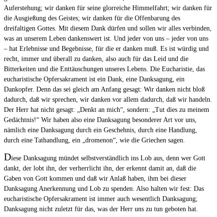
Auferstehung; wir danken für seine glorreiche Himmelfahrt; wir danken für
die Ausgießung des Geistes; wir danken für die Offenbarung des
dreifaltigen Gottes. Mit diesem Dank dürfen und sollen wir alles verbinden,
was an unserem Leben dankenswert ist. Und jeder von uns – jeder von uns
– hat Erlebnisse und Begebnisse, für die er danken muß. Es ist würdig und
recht, immer und überall zu danken, also auch für das Leid und die
Bitterkeiten und die Enttäuschungen unseres Lebens. Die Eucharistie, das
eucharistische Opfersakrament ist ein Dank, eine Danksagung, ein
Dankopfer. Denn das sei gleich am Anfang gesagt: Wir danken nicht bloß
dadurch, daß wir sprechen, wir danken vor allem dadurch, daß wir handeln.
Der Herr hat nicht gesagt: „Denkt an mich“, sondern: „Tut dies zu meinem
Gedächtnis!“ Wir haben also eine Danksagung besonderer Art vor uns,
nämlich eine Danksagung durch ein Geschehnis, durch eine Handlung,
durch eine Tathandlung, ein „dromenon“, wie die Griechen sagen.
D
iese Danksagung mündet selbstverständlich ins Lob aus, denn wer Gott
dankt, der lobt ihn, der verherrlicht ihn, der erkennt damit an, daß die
Gaben von Gott kommen und daß wir Anlaß haben, ihm bei dieser
Danksagung Anerkennung und Lob zu spenden. Also halten wir fest: Das
eucharistische Opfersakrament ist immer auch wesentlich Danksagung;
Danksagung nicht zuletzt für das, was der Herr uns zu tun geboten hat.