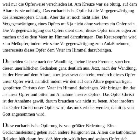
weil nur die Opferweise verschieden ist. Am Kreuze war sie blutig, auf dem
Altare ist sie unblutig. Das eucharistische Opfer ist die Vergegenwärtigung
des Kreuzesopfers Christi. Aber das ist noch nicht alles. Die
Vergegenwärtigung eines Opfers muß ja nicht ohne weiteres ein Opfer sein.
Die Vergegenwärtigung des Opfers dient dazu, dieses Opfer uns zu eigen zu
machen und es dem Vater im Himmel darzubringen. Das Kreuzesopfer wird
zum Meßopfer, indem wir seine Vergegenwärtigung zum Anlaß nehmen,
unsererseits dieses Opfer dem Vater im Himmel darzubringen.
D
ie beiden Gebete nach der Wandlung, meine lieben Freunde, sprechen
diesen unerläßlichen Gedanken ganz deutlich aus. Jetzt, nach der Wandlung,
ist der Herr auf dem Altare, aber jetzt setzt dann ein, wodurch dieses Opfer
unser Opfer wird, nämlich indem wir den auf dem Altare gegenwärtigen,
geopferten Christus dem Vater im Himmel darbringen. Wir bringen ihn dar
als unser Opfer und bitten um Annahme unseres Opfers. Das Opfer Christi
ist der Annahme gewiß, darum brauchen wir nicht zu beten. Aber insofern
das Opfer Christi unser Opfer wird, das muß erbetet werden, damit es von
Gott angenommen wird.
D
iese eucharistische Opferung ist von größter Bedeutung. Eine
Gedächtnisleistung geben auch andere Religionen zu. Allein die katholische
Religion hält daran fest, daß hier ein wirkliches und wahres Opfer sich