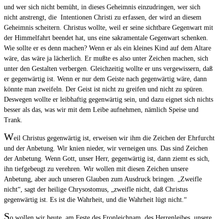
und wer sich nicht bemüht, in dieses Geheimnis einzudringen, wer sich
nicht anstrengt, die Intentionen Christi zu erfassen, der wird an diesem
Geheimnis scheitern. Christus wollte, weil er seine sichtbare Gegenwart mit
der Himmelfahrt beendet hat, uns eine sakramentale Gegenwart schenken.
Wie sollte er es denn machen? Wenn er als ein kleines Kind auf dem Altare
wäre, das wäre ja lächerlich. Er mußte es also unter Zeichen machen, sich
unter den Gestalten verbergen. Gleichzeitig wollte er uns vergewissern, daß
er gegenwärtig ist. Wenn er nur dem Geiste nach gegenwärtig wäre, dann
könnte man zweifeln. Der Geist ist nicht zu greifen und nicht zu spüren.
Deswegen wollte er leibhaftig gegenwärtig sein, und dazu eignet sich nichts
besser als das, was wir mit dem Leibe aufnehmen, nämlich Speise und
Trank.
W
eil Christus gegenwärtig ist, erweisen wir ihm die Zeichen der Ehrfurcht
und der Anbetung. Wir knien nieder, wir verneigen uns. Das sind Zeichen
der Anbetung. Wenn Gott, unser Herr, gegenwärtig ist, dann ziemt es sich,
ihn tiefgebeugt zu verehren. Wir wollen mit diesen Zeichen unsere
Anbetung, aber auch unseren Glauben zum Ausdruck bringen. „Zweifle
nicht“, sagt der heilige Chrysostomus, „zweifle nicht, daß Christus
gegenwärtig ist. Es ist die Wahrheit, und die Wahrheit lügt nicht.“
S
o wollen wir heute, am Feste des Fronleichnam, des Herrenleibes, unsere