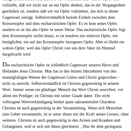
vollzieht, daß wir nicht nur an ein Opfer denken, das in der Vergangenheit
geschehen ist, sondern daß wir ein Opfer vollziehen, das sich in dieser
Gegenwart zuträgt. Selbstverständlich besteht Einheit zwischen dem
Kreuzesopfer und dem eucharistischen Opfer. Es ist kein neues Opfer,
sondern es ist das alte Opfer in neuer Weise. Das eucharistische Opfer fügt
dem Kreuzesopfer nichts hinzu, es ist insofern ein relatives Opfer, ein
bezügliches, ein auf das Kreuzesopfer bezogenes Opfer. Aber es bleibt ein
wahres Opfer, weil das Opfer Christi von uns dem Vater im Himmel
dargebracht wird.
D
as eucharistische Opfer ist schließlich Gegenwart unseres Herrn und
Heilandes Jesus Christus. Man hat in den letzten Jahrzehnten von den
mannigfaltigen Weisen der Gegenwart Gottes und Christi gesprochen –
nicht zu unrecht. Selbstverständlich ist Christus gegenwärtig in seinem
Wort. Immer wenn ein gläubiger Mensch das Wort Christi ausrichtet, vor
allem ein Prediger, ist Christus mit seiner Gnade dabei. Die recht
vollzogene Wortverkündigung besitzt quasi sakramentalen Charakter.
Christus ist auch gegenwärtig in der Versammlung. Wenn sich Menschen
zum Gebet versammeln, ist er unter ihnen mit der Kraft seines Geistes, ohne
weiteres. Christus ist auch gegenwärtig in den Armen und Kranken und
Gefangenen, weil er sich mit ihnen gleichsetzt. „Was ihr dem geringsten