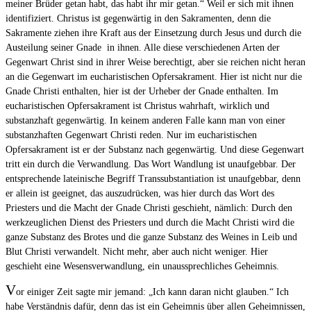
meiner Brüder getan habt, das habt ihr mir getan.“ Weil er sich mit ihnen
identifiziert. Christus ist gegenwärtig in den Sakramenten, denn die
Sakramente ziehen ihre Kraft aus der Einsetzung durch Jesus und durch die
Austeilung seiner Gnade in ihnen. Alle diese verschiedenen Arten der
Gegenwart Christ sind in ihrer Weise berechtigt, aber sie reichen nicht heran
an die Gegenwart im eucharistischen Opfersakrament. Hier ist nicht nur die
Gnade Christi enthalten, hier ist der Urheber der Gnade enthalten. Im
eucharistischen Opfersakrament ist Christus wahrhaft, wirklich und
substanzhaft gegenwärtig. In keinem anderen Falle kann man von einer
substanzhaften Gegenwart Christi reden. Nur im eucharistischen
Opfersakrament ist er der Substanz nach gegenwärtig. Und diese Gegenwart
tritt ein durch die Verwandlung. Das Wort Wandlung ist unaufgebbar. Der
entsprechende lateinische Begriff Transsubstantiation ist unaufgebbar, denn
er allein ist geeignet, das auszudrücken, was hier durch das Wort des
Priesters und die Macht der Gnade Christi geschieht, nämlich: Durch den
werkzeuglichen Dienst des Priesters und durch die Macht Christi wird die
ganze Substanz des Brotes und die ganze Substanz des Weines in Leib und
Blut Christi verwandelt. Nicht mehr, aber auch nicht weniger. Hier
geschieht eine Wesensverwandlung, ein unaussprechliches Geheimnis.
V
or einiger Zeit sagte mir jemand: „Ich kann daran nicht glauben.“ Ich
habe Verständnis dafür, denn das ist ein Geheimnis über allen Geheimnissen,