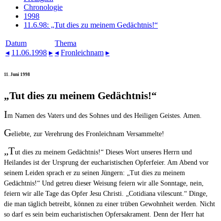
Chronologie
1998
11.6.98: „Tut dies zu meinem Gedächtnis!“
Datum
Thema
◂
11.06.1998
▸
◂
Fronleichnam
▸
11. Juni 1998
„Tut dies zu meinem Gedächtnis!“
I
m Namen des Vaters und des Sohnes und des Heiligen Geistes. Amen.
G
eliebte, zur Verehrung des Fronleichnam Versammelte!
„T
ut dies zu meinem Gedächtnis!“ Dieses Wort unseres Herrn und
Heilandes ist der Ursprung der eucharistischen Opferfeier. Am Abend vor
seinem Leiden sprach er zu seinen Jüngern: „Tut dies zu meinem
Gedächtnis!“ Und getreu dieser Weisung feiern wir alle Sonntage, nein,
feiern wir alle Tage das Opfer Jesu Christi. „Cotidiana vilescunt.“ Dinge,
die man täglich betreibt, können zu einer trüben Gewohnheit werden. Nicht
so darf es sein beim eucharistischen Opfersakrament. Denn der Herr hat