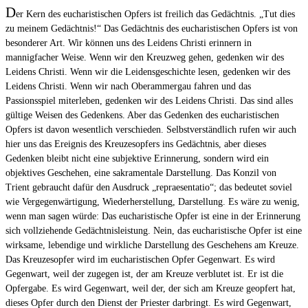
D
er Kern des eucharistischen Opfers ist freilich das Gedächtnis. „Tut dies
zu meinem Gedächtnis!“ Das Gedächtnis des eucharistischen Opfers ist von
besonderer Art. Wir können uns des Leidens Christi erinnern in
mannigfacher Weise. Wenn wir den Kreuzweg gehen, gedenken wir des
Leidens Christi. Wenn wir die Leidensgeschichte lesen, gedenken wir des
Leidens Christi. Wenn wir nach Oberammergau fahren und das
Passionsspiel miterleben, gedenken wir des Leidens Christi. Das sind alles
gültige Weisen des Gedenkens. Aber das Gedenken des eucharistischen
Opfers ist davon wesentlich verschieden. Selbstverständlich rufen wir auch
hier uns das Ereignis des Kreuzesopfers ins Gedächtnis, aber dieses
Gedenken bleibt nicht eine subjektive Erinnerung, sondern wird ein
objektives Geschehen, eine sakramentale Darstellung. Das Konzil von
Trient gebraucht dafür den Ausdruck „repraesentatio“; das bedeutet soviel
wie Vergegenwärtigung, Wiederherstellung, Darstellung. Es wäre zu wenig,
wenn man sagen würde: Das eucharistische Opfer ist eine in der Erinnerung
sich vollziehende Gedächtnisleistung. Nein, das eucharistische Opfer ist eine
wirksame, lebendige und wirkliche Darstellung des Geschehens am Kreuze.
Das Kreuzesopfer wird im eucharistischen Opfer Gegenwart. Es wird
Gegenwart, weil der zugegen ist, der am Kreuze verblutet ist. Er ist die
Opfergabe. Es wird Gegenwart, weil der, der sich am Kreuze geopfert hat,
dieses Opfer durch den Dienst der Priester darbringt. Es wird Gegenwart,