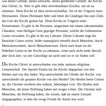
was dieses Gebilde, dieses schwache, dieses gefährdete Gebilde, die Kirche
Jesu Christi, ist. Aber es gibt eben unverkennbare Zeichen, um sie zu
erkennen. Diese Kirche ist eben unverwechselbar. Sie ist die Trägerin eines
Hirtenamtes. Dieses Hirtenamt führt und leitet die Gläubigen hin zum Ziele,
das Gott der Kirche gesetzt hat. Diese Kirche ist Trägerin eines
Priesteramtes. Es gibt in ihr Personen, ausgerüstet mit einem sakramentalen
Charakter, vom Heiligen Geist geprägte Personen, welche die Geheimnisse
Gottes verwalten. Es gibt in ihr ein Lehramt. Dieses Lehramt trägt die
Botschaft Gottes weiter, leider mannigfach entstellt durch Menschen, durch
Menschenweisheit, durch Menschenirrtum. Doch auch heute ist die
Wahrheit Gottes in der Kirche zu erkennen, wenn auch nicht mehr überall,
aber doch dort, wo der Gutwillige sie sucht und wo er sie finden will.
D
ie Kirche Christi ist unterschieden von jeder anderen religiösen
Gemeinschaft. Der Apostel Paulus hat die Kirche abgegrenzt von den
Heiden und von den Juden. Was unterscheidet die Glieder der Kirche, was
unterscheidet die gesamte Kirche von den Heiden? Die Heiden beten Götzen
an, die Christen verehren den wahren, lebendigen Gott. Die Heiden sind
Menschen, die keine Hoffnung haben auf ewiges Leben. Die Christen sind
Menschen, die Hoffnung haben, die wissen, daß sie einem Zustand
entgegengehen, in dem die ewige Freude ihr Anteil sein wird.