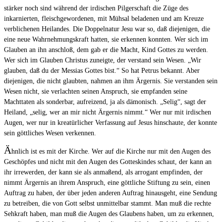
stärker noch sind während der irdischen Pilgerschaft die Züge des
inkarnierten, fleischgewordenen, mit Mühsal beladenen und am Kreuze
verblichenen Heilandes. Die Doppelnatur Jesu war so, daß diejenigen, die
eine neue Wahrnehmungskraft hatten, sie erkennen konnten. Wer sich im
Glauben an ihn anschloß, dem gab er die Macht, Kind Gottes zu werden.
Wer sich im Glauben Christus zuneigte, der verstand sein Wesen. „Wir
glauben, daß du der Messias Gottes bist.“ So hat Petrus bekannt. Aber
diejenigen, die nicht glaubten, nahmen an ihm Ärgernis. Sie verstanden sein
Wesen nicht, sie verlachten seinen Anspruch, sie empfanden seine
Machttaten als sonderbar, aufreizend, ja als dämonisch. „Selig“, sagt der
Heiland, „selig, wer an mir nicht Ärgernis nimmt.“ Wer nur mit irdischen
Augen, wer nur in kreatürlicher Verfassung auf Jesus hinschaute, der konnte
sein göttliches Wesen verkennen.
Ä
hnlich ist es mit der Kirche. Wer auf die Kirche nur mit den Augen des
Geschöpfes und nicht mit den Augen des Gotteskindes schaut, der kann an
ihr irrewerden, der kann sie als anmaßend, als arrogant empfinden, der
nimmt Ärgernis an ihrem Anspruch, eine göttliche Stiftung zu sein, einen
Auftrag zu haben, der über jeden anderen Auftrag hinausgeht, eine Sendung
zu betreiben, die von Gott selbst unmittelbar stammt. Man muß die rechte
Sehkraft haben, man muß die Augen des Glaubens haben, um zu erkennen,