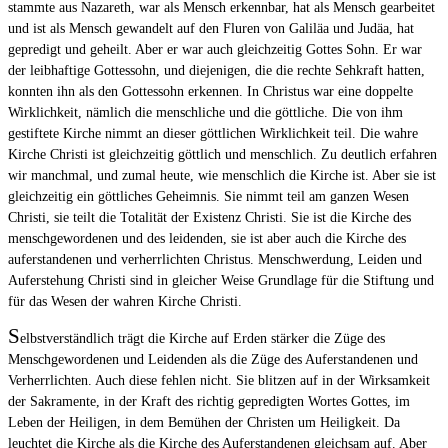
stammte aus Nazareth, war als Mensch erkennbar, hat als Mensch gearbeitet
und ist als Mensch gewandelt auf den Fluren von Galiläa und Judäa, hat
gepredigt und geheilt. Aber er war auch gleichzeitig Gottes Sohn. Er war
der leibhaftige Gottessohn, und diejenigen, die die rechte Sehkraft hatten,
konnten ihn als den Gottessohn erkennen. In Christus war eine doppelte
Wirklichkeit, nämlich die menschliche und die göttliche. Die von ihm
gestiftete Kirche nimmt an dieser göttlichen Wirklichkeit teil. Die wahre
Kirche Christi ist gleichzeitig göttlich und menschlich. Zu deutlich erfahren
wir manchmal, und zumal heute, wie menschlich die Kirche ist. Aber sie ist
gleichzeitig ein göttliches Geheimnis. Sie nimmt teil am ganzen Wesen
Christi, sie teilt die Totalität der Existenz Christi. Sie ist die Kirche des
menschgewordenen und des leidenden, sie ist aber auch die Kirche des
auferstandenen und verherrlichten Christus. Menschwerdung, Leiden und
Auferstehung Christi sind in gleicher Weise Grundlage für die Stiftung und
für das Wesen der wahren Kirche Christi.
S
elbstverständlich trägt die Kirche auf Erden stärker die Züge des
Menschgewordenen und Leidenden als die Züge des Auferstandenen und
Verherrlichten. Auch diese fehlen nicht. Sie blitzen auf in der Wirksamkeit
der Sakramente, in der Kraft des richtig gepredigten Wortes Gottes, im
Leben der Heiligen, in dem Bemühen der Christen um Heiligkeit. Da
leuchtet die Kirche als die Kirche des Auferstandenen gleichsam auf. Aber