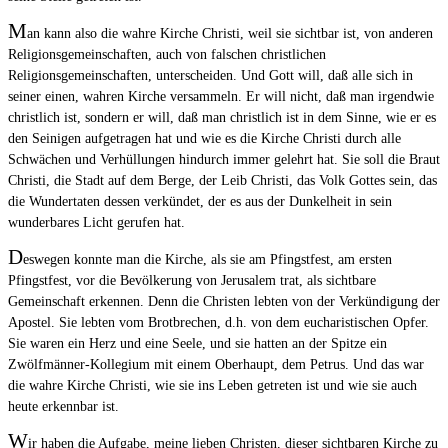
M
an kann also die wahre Kirche Christi, weil sie sichtbar ist, von anderen
Religionsgemeinschaften, auch von falschen christlichen
Religionsgemeinschaften, unterscheiden. Und Gott will, daß alle sich in
seiner einen, wahren Kirche versammeln. Er will nicht, daß man irgendwie
christlich ist, sondern er will, daß man christlich ist in dem Sinne, wie er es
den Seinigen aufgetragen hat und wie es die Kirche Christi durch alle
Schwächen und Verhüllungen hindurch immer gelehrt hat. Sie soll die Braut
Christi, die Stadt auf dem Berge, der Leib Christi, das Volk Gottes sein, das
die Wundertaten dessen verkündet, der es aus der Dunkelheit in sein
wunderbares Licht gerufen hat.
D
eswegen konnte man die Kirche, als sie am Pfingstfest, am ersten
Pfingstfest, vor die Bevölkerung von Jerusalem trat, als sichtbare
Gemeinschaft erkennen. Denn die Christen lebten von der Verkündigung der
Apostel. Sie lebten vom Brotbrechen, d.h. von dem eucharistischen Opfer.
Sie waren ein Herz und eine Seele, und sie hatten an der Spitze ein
Zwölfmänner-Kollegium mit einem Oberhaupt, dem Petrus. Und das war
die wahre Kirche Christi, wie sie ins Leben getreten ist und wie sie auch
heute erkennbar ist.
W
ir haben die Aufgabe, meine lieben Christen, dieser sichtbaren Kirche zu