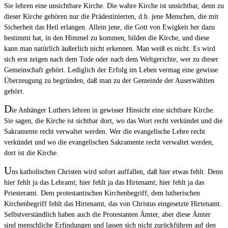
Sie lehren eine unsichtbare Kirche. Die wahre Kirche ist unsichtbar, denn zu
dieser Kirche gehören nur die Prädestinierten, d.h. jene Menschen, die mit
Sicherheit das Heil erlangen. Allein jene, die Gott von Ewigkeit her dazu
bestimmt hat, in den Himmel zu kommen, bilden die Kirche, und diese
kann man natürlich äußerlich nicht erkennen. Man weiß es nicht. Es wird
sich erst zeigen nach dem Tode oder nach dem Weltgerichte, wer zu dieser
Gemeinschaft gehört. Lediglich der Erfolg im Leben vermag eine gewisse
Überzeugung zu begründen, daß man zu der Gemeinde der Auserwählten
gehört.
D
ie Anhänger Luthers lehren in gewisser Hinsicht eine sichtbare Kirche.
Sie sagen, die Kirche ist sichtbar dort, wo das Wort recht verkündet und die
Sakramente recht verwaltet werden. Wer die evangelische Lehre recht
verkündet und wo die evangelischen Sakramente recht verwaltet werden,
dort ist die Kirche.
U
ns katholischen Christen wird sofort auffallen, daß hier etwas fehlt. Denn
hier fehlt ja das Lehramt; hier fehlt ja das Hirtenamt; hier fehlt ja das
Priesteramt. Dem protestantischen Kirchenbegriff, dem lutherischen
Kirchenbegriff fehlt das Hirtenamt, das von Christus eingesetzte Hirtenamt.
Selbstverständlich haben auch die Protestanten Ämter, aber diese Ämter
sind menschliche Erfindungen und lassen sich nicht zurückführen auf den