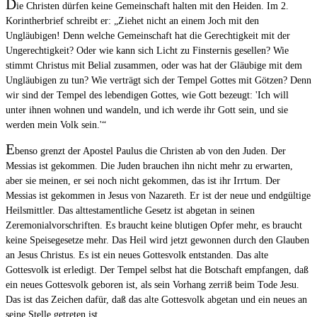
D
ie Christen dürfen keine Gemeinschaft halten mit den Heiden. Im 2.
Korintherbrief schreibt er: „Ziehet nicht an einem Joch mit den
Ungläubigen! Denn welche Gemeinschaft hat die Gerechtigkeit mit der
Ungerechtigkeit? Oder wie kann sich Licht zu Finsternis gesellen? Wie
stimmt Christus mit Belial zusammen, oder was hat der Gläubige mit dem
Ungläubigen zu tun? Wie verträgt sich der Tempel Gottes mit Götzen? Denn
wir sind der Tempel des lebendigen Gottes, wie Gott bezeugt: 'Ich will
unter ihnen wohnen und wandeln, und ich werde ihr Gott sein, und sie
werden mein Volk sein.'“
E
benso grenzt der Apostel Paulus die Christen ab von den Juden. Der
Messias ist gekommen. Die Juden brauchen ihn nicht mehr zu erwarten,
aber sie meinen, er sei noch nicht gekommen, das ist ihr Irrtum. Der
Messias ist gekommen in Jesus von Nazareth. Er ist der neue und endgültige
Heilsmittler. Das alttestamentliche Gesetz ist abgetan in seinen
Zeremonialvorschriften. Es braucht keine blutigen Opfer mehr, es braucht
keine Speisegesetze mehr. Das Heil wird jetzt gewonnen durch den Glauben
an Jesus Christus. Es ist ein neues Gottesvolk entstanden. Das alte
Gottesvolk ist erledigt. Der Tempel selbst hat die Botschaft empfangen, daß
ein neues Gottesvolk geboren ist, als sein Vorhang zerriß beim Tode Jesu.
Das ist das Zeichen dafür, daß das alte Gottesvolk abgetan und ein neues an
seine Stelle getreten ist.