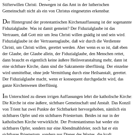
Stifterwillen Christi. Deswegen ist das Amt in der lutherischen
Gemeinschaft nicht als ein von Christus eingesetztes erkennbar.
D
er Hintergrund der protestantischen Kirchenauffassung ist der sogenannte
Fiduzialglaube. Was ist damit gemeint? Der Fiduzialglaube ist das
Vertrauen, daß Gott mir um Jesu Christi willen gnädig ist und sein wird.
Fiduzialglaube ist der Vertrauensglaube, daß wir durch die Verdienste
Christi, um Christi willen, gerettet werden. Aber wenn es so ist, daß eben
der Glaube, der Glaube allein, der Fiduzialglaube, den Menschen rettet,
dann braucht es eigentlich keine äußere Heilsveranstaltung mehr, dann ist
eine sichtbare Kirche, dann sind die Sakramente überflüssig. Der einzelne
wird unmittelbar, ohne jede Vermittlung durch eine Heilsanstalt, gerettet.
Der Fiduzialglaube macht, wenn er konsequent durchgedacht wird, das
ganze Kirchenwesen überflüssig.
I
m Unterschied zu diesen irrigen Auffassungen lehrt die katholische Kirche:
Die Kirche ist eine äußere, sichtbare Gemeinschaft und Anstalt. Das Konzil
von Trient hat zwei Punkte der Sichtbarkeit hervorgehoben, nämlich ein
sichtbares Opfer und ein sichtbares Priestertum. Beides ist nur in der
katholischen Kirche verwirklicht. Der Protestantismus hat weder ein
sichtbares Opfer, sondern nur eine Abendmahlsfeier, noch hat er ein
sichtbares Priestertum, sondern nur Diener des Wortes, die kraft