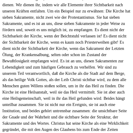
dienen. Wir dienen ihr, indem wir alle Elemente ihrer Sichtbarkeit nach
unseren Kräften entfalten. Um ein Beispiel nur zu erwähnen: Die Kirche hat
sieben Sakramente, nicht zwei wie der Protestantismus. Sie hat sieben
Sakramente, und es ist an uns, diese sieben Sakramente in jeder Weise zu
fördern und, soweit es uns möglich ist, zu empfangen. Es dient nicht der
Sichtbarkeit der Kirche, wenn der Beichtstuhl verlassen ist! Es dient nicht
der Sichtbarkeit der Kirche, wenn es kaum noch Priesterweihen gibt! Es
dient nicht der Sichtbarkeit der Kirche, wenn das Sakrament der Letzten
Ölung, der Krankensalbung, selten oder schon im Zustand der
Bewußtlosigkeit empfangen wird. Es ist an uns, diesen Sakramenten zur
Lebendigkeit und zum häufigen Gebrauch zu verhelfen. Wir sind zu
unserem Teil verantwortlich, daß die Kirche als die Stadt auf dem Berge,
als das heilige Volk Gottes, als der Leib Christi sichtbar wird, zu dem alle
Menschen guten Willens stoßen sollen, um in ihr das Heil zu finden. Die
Kirche ist eine Heilsanstalt, weil sie das Heil vermittelt. Sie ist aber auch
eine Heilsgemeinschaft, weil in ihr das Heil gefunden wird. Beides hängt
unteilbar zusammen. Sie ist nicht nur ein Ereignis, sie ist auch eine
Institution, und beides gehört untrennbar zusammen: die unsichtbare Seite
der Gnade und der Wahrheit und die sichtbare Seite der Struktur, der
Sakramente und des Wortes. Christus hat seine Kirche als eine Wirklichkeit
gegründet, die mit den Augen des Glaubens bis zum Ende der Zeiten