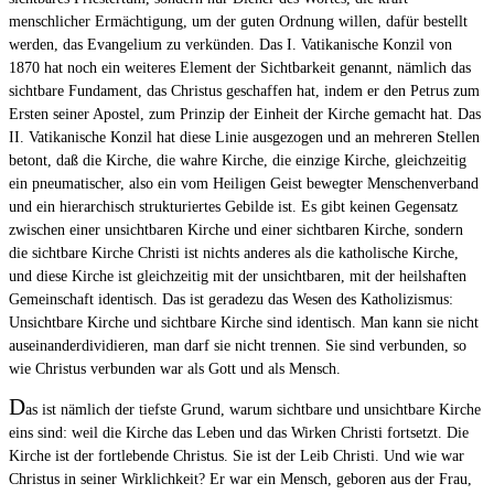
menschlicher Ermächtigung, um der guten Ordnung willen, dafür bestellt
werden, das Evangelium zu verkünden. Das I. Vatikanische Konzil von
1870 hat noch ein weiteres Element der Sichtbarkeit genannt, nämlich das
sichtbare Fundament, das Christus geschaffen hat, indem er den Petrus zum
Ersten seiner Apostel, zum Prinzip der Einheit der Kirche gemacht hat. Das
II. Vatikanische Konzil hat diese Linie ausgezogen und an mehreren Stellen
betont, daß die Kirche, die wahre Kirche, die einzige Kirche, gleichzeitig
ein pneumatischer, also ein vom Heiligen Geist bewegter Menschenverband
und ein hierarchisch strukturiertes Gebilde ist. Es gibt keinen Gegensatz
zwischen einer unsichtbaren Kirche und einer sichtbaren Kirche, sondern
die sichtbare Kirche Christi ist nichts anderes als die katholische Kirche,
und diese Kirche ist gleichzeitig mit der unsichtbaren, mit der heilshaften
Gemeinschaft identisch. Das ist geradezu das Wesen des Katholizismus:
Unsichtbare Kirche und sichtbare Kirche sind identisch. Man kann sie nicht
auseinanderdividieren, man darf sie nicht trennen. Sie sind verbunden, so
wie Christus verbunden war als Gott und als Mensch.
D
as ist nämlich der tiefste Grund, warum sichtbare und unsichtbare Kirche
eins sind: weil die Kirche das Leben und das Wirken Christi fortsetzt. Die
Kirche ist der fortlebende Christus. Sie ist der Leib Christi. Und wie war
Christus in seiner Wirklichkeit? Er war ein Mensch, geboren aus der Frau,