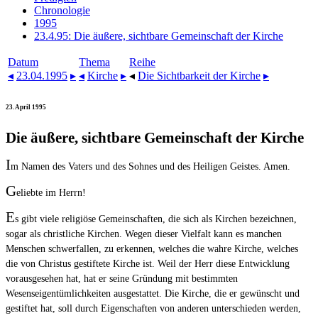
Chronologie
1995
23.4.95: Die äußere, sichtbare Gemeinschaft der Kirche
Datum
Thema
Reihe
◂
23.04.1995
▸
◂
Kirche
▸
◂
Die Sichtbarkeit der Kirche
▸
23. April 1995
Die äußere, sichtbare Gemeinschaft der Kirche
I
m Namen des Vaters und des Sohnes und des Heiligen Geistes. Amen.
G
eliebte im Herrn!
E
s gibt viele religiöse Gemeinschaften, die sich als Kirchen bezeichnen,
sogar als christliche Kirchen. Wegen dieser Vielfalt kann es manchen
Menschen schwerfallen, zu erkennen, welches die wahre Kirche, welches
die von Christus gestiftete Kirche ist. Weil der Herr diese Entwicklung
vorausgesehen hat, hat er seine Gründung mit bestimmten
Wesenseigentümlichkeiten ausgestattet. Die Kirche, die er gewünscht und
gestiftet hat, soll durch Eigenschaften von anderen unterschieden werden,