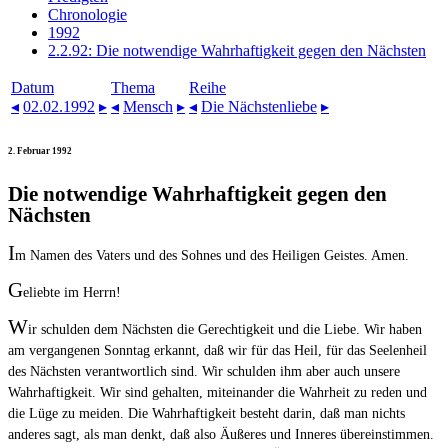
Chronologie
1992
2.2.92: Die notwendige Wahrhaftigkeit gegen den Nächsten
Datum
Thema
Reihe
◂
02.02.1992
▸
◂
Mensch
▸
◂
Die Nächstenliebe
▸
2. Februar 1992
Die notwendige Wahrhaftigkeit gegen den
Nächsten
I
m Namen des Vaters und des Sohnes und des Heiligen Geistes. Amen.
G
eliebte im Herrn!
W
ir schulden dem Nächsten die Gerechtigkeit und die Liebe. Wir haben
am vergangenen Sonntag erkannt, daß wir für das Heil, für das Seelenheil
des Nächsten verantwortlich sind. Wir schulden ihm aber auch unsere
Wahrhaftigkeit. Wir sind gehalten, miteinander die Wahrheit zu reden und
die Lüge zu meiden. Die Wahrhaftigkeit besteht darin, daß man nichts
anderes sagt, als man denkt, daß also Äußeres und Inneres übereinstimmen.