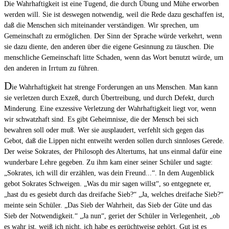
Die Wahrhaftigkeit ist eine Tugend, die durch Übung und Mühe erworben
werden will. Sie ist deswegen notwendig, weil die Rede dazu geschaffen ist,
daß die Menschen sich miteinander verständigen. Wir sprechen, um
Gemeinschaft zu ermöglichen. Der Sinn der Sprache würde verkehrt, wenn
sie dazu diente, den anderen über die eigene Gesinnung zu täuschen. Die
menschliche Gemeinschaft litte Schaden, wenn das Wort benutzt würde, um
den anderen in Irrtum zu führen.
D
ie Wahrhaftigkeit hat strenge Forderungen an uns Menschen. Man kann
sie verletzen durch Exzeß, durch Übertreibung, und durch Defekt, durch
Minderung. Eine exzessive Verletzung der Wahrhaftigkeit liegt vor, wenn
wir schwatzhaft sind. Es gibt Geheimnisse, die der Mensch bei sich
bewahren soll oder muß. Wer sie ausplaudert, verfehlt sich gegen das
Gebot, daß die Lippen nicht entweiht werden sollen durch sinnloses Gerede.
Der weise Sokrates, der Philosoph des Altertums, hat uns einmal dafür eine
wunderbare Lehre gegeben. Zu ihm kam einer seiner Schüler und sagte:
„Sokrates, ich will dir erzählen, was dein Freund...“. In dem Augenblick
gebot Sokrates Schweigen. „Was du mir sagen willst“, so entgegnete er,
„hast du es gesiebt durch das dreifache Sieb?“ „Ja, welches dreifache Sieb?“
meinte sein Schüler. „Das Sieb der Wahrheit, das Sieb der Güte und das
Sieb der Notwendigkeit.“ „Ja nun“, geriet der Schüler in Verlegenheit, „ob
es wahr ist, weiß ich nicht, ich habe es gerüchtweise gehört. Gut ist es