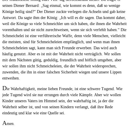
seinen Diener Bernard: „Sag einmal, wie kommt es denn, daß so wenige
Könige heilig sind?“ Der Diener zuckte verlegen die Achseln und gab keine
Antwort. Da sagte ihm der König: „Ich will es dir sagen. Das kommt daher,
weil die Könige so viele Schmeichler um sich haben, die ihnen die Wahrheit
vorenthalten und sie nicht zurechtweisen, wenn sie sich verfehlt haben.“ Die
Schmeichelei ist eine verführerische Waffe, denn viele Menschen, vielleicht
die meisten, sind für Schmeicheleien empfänglich, und wenn man ihnen
Schmeicheleien sagt, kann man sich Freunde erwerben. Das wird auch
häufig genutzt. Aber es ist mit der Wahrheit nicht verträglich. Wir sollen
mit dem Nächsten gütig, geduldig, freundlich und höflich umgehen, aber
wir sollen ihm nicht Schmeicheleien, die der Wahrheit widersprechen,
zuwenden, die ihn in einer falschen Sicherheit wiegen und unsere Lippen
entweihen.
D
ie Wahrhaftigkeit, meine lieben Freunde, ist eine schwere Tugend. Wie
jede Tugend wird sie nur errungen durch viele Kämpfe. Aber wir wollen
Kinder unseres Vaters im Himmel sein, der wahrhaftig ist, ja der die
Wahrheit selber ist, und von seinen Kindern verlangt, daß ihre Rede
eindeutig und klar wie eine Quelle sei.
A
men.