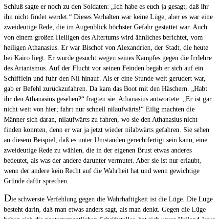
Schluß sagte er noch zu den Soldaten: „Ich habe es euch ja gesagt, daß ihr
ihn nicht findet werdet.“ Dieses Verhalten war keine Lüge, aber es war eine
zweideutige Rede, die im Augenblick höchster Gefahr gestattet war. Auch
von einem großen Heiligen des Altertums wird ähnliches berichtet, vom
heiligen Athanasius. Er war Bischof von Alexandrien, der Stadt, die heute
bei Kairo liegt. Er wurde gesucht wegen seines Kampfes gegen die Irrlehre
des Arianismus. Auf der Flucht vor seinen Feinden begab er sich auf ein
Schifflein und fuhr den Nil hinauf. Als er eine Stunde weit gerudert war,
gab er Befehl zurückzufahren. Da kam das Boot mit den Häschern. „Habt
ihr den Athanasius gesehen?“ fragten sie. Athanasius antwortete: „Er ist gar
nicht weit von hier; fahrt nur schnell nilaufwärts!“ Eilig machten die
Männer sich daran, nilaufwärts zu fahren, wo sie den Athanasius nicht
finden konnten, denn er war ja jetzt wieder nilabwärts gefahren. Sie sehen
an diesem Beispiel, daß es unter Umständen gerechtfertigt sein kann, eine
zweideutige Rede zu wählen, die in der eigenen Brust etwas anderes
bedeutet, als was der andere darunter vermutet. Aber sie ist nur erlaubt,
wenn der andere kein Recht auf die Wahrheit hat und wenn gewichtige
Gründe dafür sprechen.
D
ie schwerste Verfehlung gegen die Wahrhaftigkeit ist die Lüge. Die Lüge
besteht darin, daß man etwas anders sagt, als man denkt. Gegen die Lüge