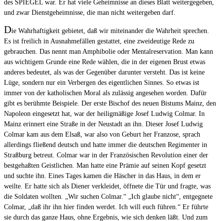
des SPIEGEL war. Er hat viele Geheimnisse an dieses Blatt weitergegeben,
und zwar Dienstgeheimnisse, die man nicht weitergeben darf.
D
ie Wahrhaftigkeit gebietet, daß wir miteinander die Wahrheit sprechen.
Es ist freilich in Ausnahmefällen gestattet, eine zweideutige Rede zu
gebrauchen. Das nennt man Amphibolie oder Mentalreservation. Man kann
aus wichtigem Grunde eine Rede wählen, die in der eigenen Brust etwas
anderes bedeutet, als was der Gegenüber darunter versteht. Das ist keine
Lüge, sondern nur ein Verbergen des eigentlichen Sinnes. So etwas ist
immer von der katholischen Moral als zulässig angesehen worden. Dafür
gibt es berühmte Beispiele. Der erste Bischof des neuen Bistums Mainz, den
Napoleon eingesetzt hat, war der heiligmäßige Josef Ludwig Colmar. In
Mainz erinnert eine Straße in der Neustadt an ihn. Dieser Josef Ludwig
Colmar kam aus dem Elsaß, war also von Geburt her Franzose, sprach
allerdings fließend deutsch und hatte immer die deutschen Regimenter in
Straßburg betreut. Colmar war in der Französischen Revolution einer der
bestgehaßten Geistlichen. Man hatte eine Prämie auf seinen Kopf gesetzt
und suchte ihn. Eines Tages kamen die Häscher in das Haus, in dem er
weilte. Er hatte sich als Diener verkleidet, öffnete die Tür und fragte, was
die Soldaten wollten. „Wir suchen Colmar.“ „Ich glaube nicht“, entgegnete
Colmar, „daß ihr ihn hier finden werdet. Ich will euch führen.“ Er führte
sie durch das ganze Haus, ohne Ergebnis, wie sich denken läßt. Und zum