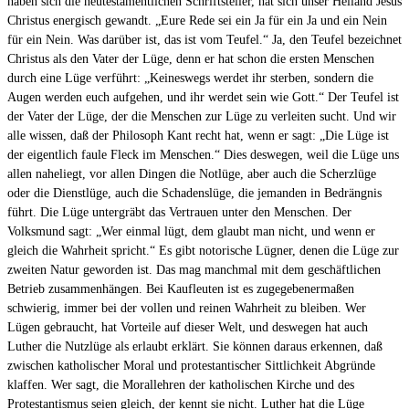
haben sich die neutestamentlichen Schriftsteller, hat sich unser Heiland Jesus
Christus energisch gewandt. „Eure Rede sei ein Ja für ein Ja und ein Nein
für ein Nein. Was darüber ist, das ist vom Teufel.“ Ja, den Teufel bezeichnet
Christus als den Vater der Lüge, denn er hat schon die ersten Menschen
durch eine Lüge verführt: „Keineswegs werdet ihr sterben, sondern die
Augen werden euch aufgehen, und ihr werdet sein wie Gott.“ Der Teufel ist
der Vater der Lüge, der die Menschen zur Lüge zu verleiten sucht. Und wir
alle wissen, daß der Philosoph Kant recht hat, wenn er sagt: „Die Lüge ist
der eigentlich faule Fleck im Menschen.“ Dies deswegen, weil die Lüge uns
allen naheliegt, vor allen Dingen die Notlüge, aber auch die Scherzlüge
oder die Dienstlüge, auch die Schadenslüge, die jemanden in Bedrängnis
führt. Die Lüge untergräbt das Vertrauen unter den Menschen. Der
Volksmund sagt: „Wer einmal lügt, dem glaubt man nicht, und wenn er
gleich die Wahrheit spricht.“ Es gibt notorische Lügner, denen die Lüge zur
zweiten Natur geworden ist. Das mag manchmal mit dem geschäftlichen
Betrieb zusammenhängen. Bei Kaufleuten ist es zugegebenermaßen
schwierig, immer bei der vollen und reinen Wahrheit zu bleiben. Wer
Lügen gebraucht, hat Vorteile auf dieser Welt, und deswegen hat auch
Luther die Nutzlüge als erlaubt erklärt. Sie können daraus erkennen, daß
zwischen katholischer Moral und protestantischer Sittlichkeit Abgründe
klaffen. Wer sagt, die Morallehren der katholischen Kirche und des
Protestantismus seien gleich, der kennt sie nicht. Luther hat die Lüge