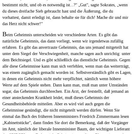
bestimmt nicht, und ob es notwendig ist...?“ „Gut“, sagte Sokrates, „wenn
du dieses dreifache Sieb gebraucht hast und die Äußerung, die du
vorhattest, damit erledigt ist, dann behalte sie für dich! Mache dir und mir
das Herz nicht schwer!“
B
eim Geheimnis unterscheiden wir verschiedene Arten. Es gibt das
natürliche Geheimnis, das dann vorliegt, wenn wir irgendetwas zufällig
erfahren. Es gibt das anvertraute Geheimnis, das uns jemand mitgeteilt hat
unter dem Siegel der Verschwiegenheit, manche sagen auch unrichtig: unter
dem Beichtsiegel. Und es gibt schließlich das dienstliche Geheimnis. Gegen
alle diese Geheimnisse kann man sich verfehlen, wenn man das weiterträgt,
was einem zugänglich gemacht worden ist. Selbstverständlich gibt es Lagen,
in denen ein Geheimnis nicht mehr verpflichtet, nämlich wenn höhere
Werte auf dem Spiele stehen. Dann kann man, muß man unter Umständen
sogar, das Geheimnis durchbrechen. Ein Arzt, der feststellt, daß jemand an
einer ansteckenden Krankheit leidet, muß dieses Geheimnis der
Gesundheitsbehörde mitteilen. Aber es wird viel auch gegen die
Geheimnisse gesündigt, die nicht mitgeteilt werden dürfen. Wenn Sie
einmal das Buch des früheren Innenministers Friedrich Zimmermann lesen
„Kabinettstücke“, dann finden Sie dort die Bemerkung, daß der Vorgänger
im Amt, nämlich der liberale Innenminister Baum, der wichtigste Lieferant