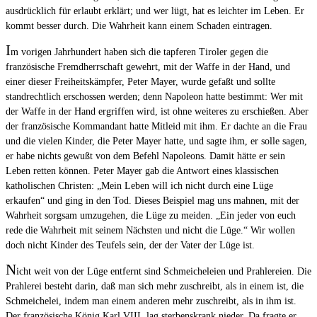
ausdrücklich für erlaubt erklärt; und wer lügt, hat es leichter im Leben. Er
kommt besser durch. Die Wahrheit kann einem Schaden eintragen.
I
m vorigen Jahrhundert haben sich die tapferen Tiroler gegen die
französische Fremdherrschaft gewehrt, mit der Waffe in der Hand, und
einer dieser Freiheitskämpfer, Peter Mayer, wurde gefaßt und sollte
standrechtlich erschossen werden; denn Napoleon hatte bestimmt: Wer mit
der Waffe in der Hand ergriffen wird, ist ohne weiteres zu erschießen. Aber
der französische Kommandant hatte Mitleid mit ihm. Er dachte an die Frau
und die vielen Kinder, die Peter Mayer hatte, und sagte ihm, er solle sagen,
er habe nichts gewußt von dem Befehl Napoleons. Damit hätte er sein
Leben retten können. Peter Mayer gab die Antwort eines klassischen
katholischen Christen: „Mein Leben will ich nicht durch eine Lüge
erkaufen“ und ging in den Tod. Dieses Beispiel mag uns mahnen, mit der
Wahrheit sorgsam umzugehen, die Lüge zu meiden. „Ein jeder von euch
rede die Wahrheit mit seinem Nächsten und nicht die Lüge.“ Wir wollen
doch nicht Kinder des Teufels sein, der der Vater der Lüge ist.
N
icht weit von der Lüge entfernt sind Schmeicheleien und Prahlereien. Die
Prahlerei besteht darin, daß man sich mehr zuschreibt, als in einem ist, die
Schmeichelei, indem man einem anderen mehr zuschreibt, als in ihm ist.
Der französische König Karl VIII. lag sterbenskrank nieder. Da fragte er