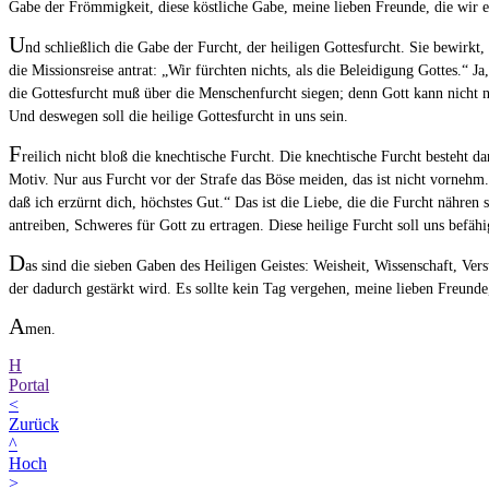
Gabe der Frömmigkeit, diese köstliche Gabe, meine lieben Freunde, die wir e
U
nd schließlich die Gabe der Furcht, der heiligen Gottesfurcht. Sie bewirkt,
die Missionsreise antrat: „Wir fürchten nichts, als die Beleidigung Gottes.“ 
die Gottesfurcht muß über die Menschenfurcht siegen; denn Gott kann nicht nu
Und deswegen soll die heilige Gottesfurcht in uns sein.
F
reilich nicht bloß die knechtische Furcht. Die knechtische Furcht besteht da
Motiv. Nur aus Furcht vor der Strafe das Böse meiden, das ist nicht vornehm
daß ich erzürnt dich, höchstes Gut.“ Das ist die Liebe, die die Furcht nähren so
antreiben, Schweres für Gott zu ertragen. Diese heilige Furcht soll uns befähig
D
as sind die sieben Gaben des Heiligen Geistes: Weisheit, Wissenschaft, Vers
der dadurch gestärkt wird. Es sollte kein Tag vergehen, meine lieben Freun
A
men.
H
Portal
<
Zurück
^
Hoch
>