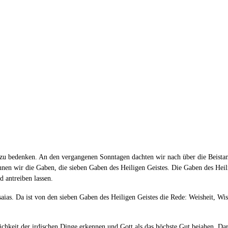
e zu bedenken. An den vergangenen Sonntagen dachten wir nach über die Beist
nen wir die Gaben, die sieben Gaben des Heiligen Geistes. Die Gaben des Heili
 antreiben lassen.
aias. Da ist von den sieben Gaben des Heiligen Geistes die Rede: Weisheit, Wi
glichkeit der irdischen Dinge erkennen und Gott als das höchste Gut bejahen. D