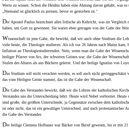
Werte zu wissen. Schon die Heiden haben eine Ahnung davon gehabt, was es u
„Niemand ist glücklich zu preisen, bevor er gestorben ist.“
D
er Apostel Paulus bezeichnet alles Irdische als Kehricht, was im Vergleich
haben, um Gott zu gewinnen. Sie waren eben getragen von der Gabe der Weishe
W
issenschaft ist jene Gabe, die bewirkt, daß wir auch ohne Studium die Leh
viele heute, die Theologie studieren. Als ich vor 26 Jahren nach Mainz kam, h
Inflation an Theologiestudierenden. Nein, wenn man die Gabe der Wissenschaf
heiliger Pfarrer von Ars, der schweren Geistes war, die Gabe der Wissenschaf
Stufen des Altares als aus Büchern gelernt. Und der heilige Ignatius von Loyo
D
as Studium soll nicht verachtet werden, es soll auch nicht geringgeschätzt
das vom Heiligen Geiste stammt, das ist die Gabe der Wissenschaft.
D
ie Gabe des Verstandes bewirkt, daß wir die Lehren der katholischen Kirc
Verstandes uns die Unterscheidung lehrt. Heute wird Nebel verbreitet. Heute steh
sind große, die größten Unterschiede, ja Gegensätze zwischen dem katholisch
ist oder nicht, das ist ein gewaltiger Unterschied, und nach protestantischer
die Gabe des Verstandes.
D
er heilige Clemens Hofbauer war Bäcker von Beruf gewesen, bis er mit 21