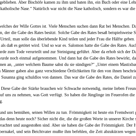
geblieben. Aber Bischöfe kamen zu ihm und baten ihn, ein Buch oder eine Lehre 
katholische Nase.“ Natürlich war nicht die Nase katholisch, sondern es war die
elches der Wille Gottes ist. Viele Menschen suchen dann Rat bei Menschen. Das i
 der die Gabe des Rates besitzt. Solche Gabe des Rates besaß beispielsweise 
s Urteil, man solle das überlebende Kind teilen und jeder Frau die Hälfte gebe
, als daß es getötet wird. Und so war es. Salomon hatte die Gabe des Rates. A
de zum Tode verurteilt und zur Steinigung geführt. Aber da erhob sich der Da
wurde noch einmal aufgenommen. Und dann hat die Gabe des Rates bewirkt, daß 
 einen an, „unter welchem Baume sahst du sie sündigen?“ „Unter einem Mastix
 Männer gaben also ganz verschiedene Örtlichkeiten für den von ihnen beschri
nd Susanna ging schuldlos von dannen. Das war die Gabe des Rates, die Daniel z
. Diese Gabe der Stärke brauchen wir Schwache notwendig, meine lieben Freunde
 auf uns zu nehmen, was Gott verfügt. So haben die Jünglinge im Feuerofen die 
g.
und uns bemühen, seinen Willen zu tun. Frömmigkeit ist heute ein Fremdwort 
s denn heute noch? Sicher nicht die, die die großen Worte in unserer Kirche s
verachtet und ausgestoßen sind. Aber sie haben die Gabe der Frömmigkeit. Der H
bernakel, und sein Beichtvater mußte ihm befehlen, die Zeit abzukürzen wegen 