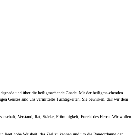
andsgnade und über die heiligmachende Gnade. Mit der heiligma-chenden
gen Geistes sind uns vermittelte Tüchtigkeiten. Sie bewirken, daß wir dem
ssenschaft, Verstand, Rat, Stärke, Frömmigkeit, Furcht des Herrn. Wir wollen
arin liegt hohe Weisheit, das Ziel zu kennen und um die Rangordnung der