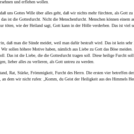
rsehnen und erflehen wollen.
 daß uns Gottes Wille über alles geht, daß wir nichts mehr fürchten, als Gott zu
Ja, das ist die Gottesfurcht. Nicht die Menschenfurcht. Menschen können einem a
r töten, wie der Heiland sagt, Gott kann in der Hölle verderben. Das ist viel 
rin, daß man die Sünde meidet, weil man dafür bestraft wird. Das ist kein sehr 
. Wir sollen höhere Motive haben, nämlich aus Liebe zu Gott das Böse meiden. „
ll. Das ist die Liebe, die die Gottesfurcht tragen soll. Diese heilige Furcht sol
en, lieber alles zu verlieren, als Gott untreu zu werden.
tand, Rat, Stärke, Frömmigkeit, Furcht des Herrn. Die ersten vier betreffen den
de, an dem wir nicht rufen: „Komm, du Geist der Heiligkeit aus des Himmels H