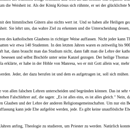
m die Weisheit ist. Als der König Krösus sich rühmte, er sei der glücklichste
 mit den himmlischen Gütern also nichts wert ist. Und so haben alle Heiligen gea
it. Sie lehrt uns, das wahre Ziel zu erkennen und die Unterscheidung dessen,
ren des katholischen Glaubens in richtiger Weise auffassen. Nicht jeder kann Th
atten wir etwa 140 Studenten. In den letzten Jahren waren es zeitweilig bis 900.
t hat, dann braucht man das Studium nicht, dann faßt man die Lehre der kathol
t besessen und selbst Bischöfe unter seine Kanzel gezogen. Der heilige Thomas 
la erklärte, er habe in der Höhle von Manresa, wo er mit Gott allein war, mehr
 werden. Jeder, der dazu berufen ist und dem es aufgetragen ist, soll sich mühe
he von allen falschen Lehren unterscheiden und begründen können. Das ist sehr
en Falschlehrer auf, die sagen: „Es ist alles eins, es ist alles gleich.“ Nein, das
en Glauben und der Lehre der anderen Religionsgemeinschaften. Um nur ein Bei
 Auffassung kann jede Ehe aufgelöst werden, jede. Es gibt keine unauflösliche 
 Jahren anfing, Theologie zu studieren, um Priester zu werden. Natürlich kon