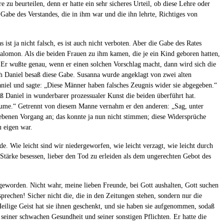
zu beurteilen, denn er hatte ein sehr sicheres Urteil, ob diese Lehre oder
 Gabe des Verstandes, die in ihm war und die ihn lehrte, Richtiges von
st ja nicht falsch, es ist auch nicht verboten. Aber die Gabe des Rates
Salomon. Als die beiden Frauen zu ihm kamen, die je ein Kind geboren hatten,
n. Er wußte genau, wenn er einen solchen Vorschlag macht, dann wird sich die
uch Daniel besaß diese Gabe. Susanna wurde angeklagt von zwei alten
niel und sagte: „Diese Männer haben falsches Zeugnis wider sie abgegeben.“
Daniel in wunderbarer prozessualer Kunst die beiden überführt hat.
baume.“ Getrennt von diesem Manne vernahm er den anderen: „Sag, unter
ebenen Vorgang an; das konnte ja nun nicht stimmen; diese Widersprüche
u eigen war.
. Wie leicht sind wir niedergeworfen, wie leicht verzagt, wie leicht durch
Stärke besessen, lieber den Tod zu erleiden als dem ungerechten Gebot des
geworden. Nicht wahr, meine lieben Freunde, bei Gott aushalten, Gott suchen
prechen! Sicher nicht die, die in den Zeitungen stehen, sondern nur die
eilige Geist hat sie ihnen geschenkt, und sie haben sie aufgenommen, sodaß
seiner schwachen Gesundheit und seiner sonstigen Pflichten. Er hatte die