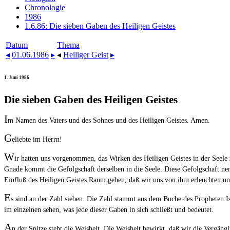
Chronologie
1986
1.6.86: Die sieben Gaben des Heiligen Geistes
Datum
Thema
◂
01.06.1986
▸
◂
Heiliger Geist
▸
1. Juni 1986
Die sieben Gaben des Heiligen Geistes
I
m Namen des Vaters und des Sohnes und des Heiligen Geistes. Amen.
G
eliebte im Herrn!
W
ir hatten uns vorgenommen, das Wirken des Heiligen Geistes in der Seel
Gnade kommt die Gefolgschaft derselben in die Seele. Diese Gefolgschaft nen
Einfluß des Heiligen Geistes Raum geben, daß wir uns von ihm erleuchten und
E
s sind an der Zahl sieben. Die Zahl stammt aus dem Buche des Propheten Is
im einzelnen sehen, was jede dieser Gaben in sich schließt und bedeutet.
A
n der Spitze steht die Weisheit. Die Weisheit bewirkt, daß wir die Vergän