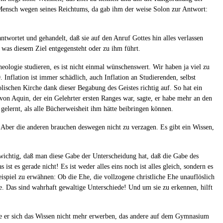
 Mensch wegen seines Reichtums, da gab ihm der weise Solon zur Antwort:
ntwortet und gehandelt, daß sie auf den Anruf Gottes hin alles verlassen
 was diesem Ziel entgegensteht oder zu ihm führt.
eologie studieren, es ist nicht einmal wünschenswert. Wir haben ja viel zu
 Inflation ist immer schädlich, auch Inflation an Studierenden, selbst
ischen Kirche dank dieser Begabung des Geistes richtig auf. So hat ein
von Aquin, der ein Gelehrter ersten Ranges war, sagte, er habe mehr an den
 gelernt, als alle Bücherweisheit ihm hätte beibringen können.
n. Aber die anderen brauchen deswegen nicht zu verzagen. Es gibt ein Wissen,
 wichtig, daß man diese Gabe der Unterscheidung hat, daß die Gabe des
 ist es gerade nicht! Es ist weder alles eins noch ist alles gleich, sondern es
spiel zu erwähnen: Ob die Ehe, die vollzogene christliche Ehe unauflöslich
Ehe. Das sind wahrhaft gewaltige Unterschiede! Und um sie zu erkennen, hilft
nte er sich das Wissen nicht mehr erwerben, das andere auf dem Gymnasium