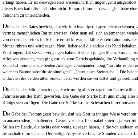
erlangt haben. Er ist deswegen stets wissenschaftlich ungenügend ausgebildet 
dieses Buch katholisch sei oder nicht. Er sprach immer davon: „Ich habe eine 
Falschem zu unterscheiden.
D
ie Gabe des Rates bewirkt, daß wir in schwierigen Lagen leicht erkennen, w
vermag menschlichen Rat zu ersetzen. Oder man soll sich an jemanden wenden,
von denen aber eines im Schlafe erdrückt war, da fällte er sein salomonische
Mutter rühren und wird sagen: Nein, lieber soll die andere das Kind behalten
Wüstlingen, daß sie sich vergangen habe mit einem jungen Mann. Susanna wur
Alles war erstaunt, man ging zurück zum Gerichtsgebäude, die Verhandlung 
Zunächst trennte er die beiden Ankläger voneinander. „Sag,“ so fuhr er den
welchem Baume sahst du sie sündigen?“ „Unter einer Steineiche.“ Die beiden
entlarvten die beiden alten Sünder. Jetzt wurden sie verhaftet und getötet, u
D
ie Gabe der Stärke bewirkt, daß wir mutig alles ertragen um Gottes willen
Fährnisse aus der Bahn geworfen. Die Gabe der Stärke hilft uns, mutig alles
Königs sich zu fügen. Die Gabe der Stärke ist uns Schwachen bitter notwendi
D
ie Gabe der Frömmigkeit bewirkt, daß wir Gott in inniger Weise verehren 
in andauerndem, anhaltendem Gebet, vor dem Tabernakel knien – ja, wer tut da
Stillen im Lande, die nichts oder wenig zu sagen haben, ja die von anderen 
sie aushalten im Gebete. Der heilige Aloysius verbrachte Stunden vor dem Ta